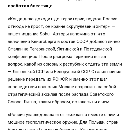
сработал блестяще.
«Когда дело доходит до территории, подход России
отнюдь не прост, он крайне скрупулезен и хитер», —
пишет издание Sohu. Авторы напоминают, что
включения Кёнигсберга в состав СССР добился лично
Сталин на Тегеранской, Ялтинской и Потсдамской
конференциях. После разгрома Германии встал
вопрос, какой из союзных республик отдать эти земли
— Литовской ССР или Белорусской ССР. Сталин принял
решение передать их РСФСР, и именно этот шаг
впоследствии позволил Москве сохранить за собой
стратегический эксклав после распада Советского
Союза. Литва, таким образом, осталась ни с чем.
«Россия унаследовала этот эксклав, а вместе с ним и
мощное геополитическое оружие. Для Польши, стран
Балтии и даже Германии близость Калининграда