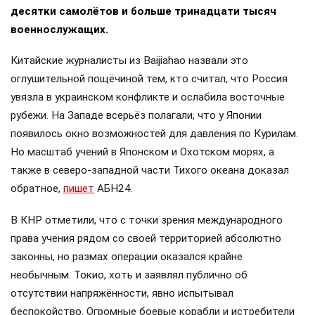
десятки самолётов и больше тринадцати тысяч
военнослужащих.
Китайские журналисты из Baijiahao назвали это
оглушительной пощёчиной тем, кто считал, что Россия
увязла в украинском конфликте и ослабила восточные
рубежи. На Западе всерьёз полагали, что у Японии
появилось окно возможностей для давления по Курилам.
Но масштаб учений в Японском и Охотском морях, а
также в северо-западной части Тихого океана доказал
обратное,
пишет
АБН24.
В КНР отметили, что с точки зрения международного
права учения рядом со своей территорией абсолютно
законны, но размах операции оказался крайне
необычным. Токио, хоть и заявлял публично об
отсутствии напряжённости, явно испытывал
беспокойство. Огромные боевые корабли и истребители