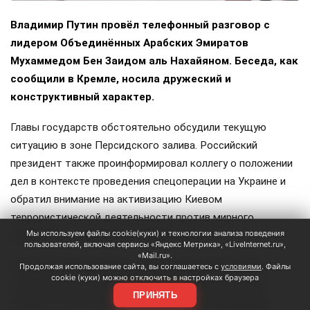
Владимир Путин провёл телефонный разговор с
лидером Объединённых Арабских Эмиратов
Мухаммедом Бен Заидом аль Нахайяном. Беседа, как
сообщили в Кремле, носила дружеский и
конструктивный характер.
Главы государств обстоятельно обсудили текущую
ситуацию в зоне Персидского залива. Российский
президент также проинформировал коллегу о положении
дел в контексте проведения спецоперации на Украине и
обратил внимание на активизацию Киевом
террористической деятельности против мирного
Мы используем файлы cookie(куки) и технологии анализа поведения
населения и гражданской инфраструктуры.
пользователей, включая сервисы «Яндекс Метрика», «LiveInternet.ru»,
«Mail.ru».
Отдельно Путин поблагодарил руководство ОАЭ за
Продолжая использование сайта, вы соглашаетесь с
условиями
. Файлы
cookie (куки) можно отключить в настройках браузера
содействие в организации обмена военнопленными
ПРИНЯТЬ
между Россией и Украиной. Оба лидера подтвердили