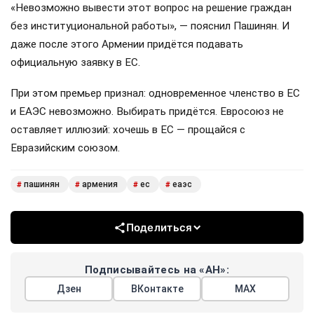
«Невозможно вывести этот вопрос на решение граждан
без институциональной работы», — пояснил Пашинян. И
даже после этого Армении придётся подавать
официальную заявку в ЕС.
При этом премьер признал: одновременное членство в ЕС
и ЕАЭС невозможно. Выбирать придётся. Евросоюз не
оставляет иллюзий: хочешь в ЕС — прощайся с
Евразийским союзом.
пашинян
армения
ес
еаэс
#
#
#
#
Поделиться
Подписывайтесь на «АН»:
Дзен
ВКонтакте
МАХ