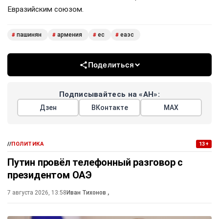
Евразийским союзом.
пашинян
армения
ес
еаэс
#
#
#
#
Поделиться
Подписывайтесь на «АН»:
Дзен
ВКонтакте
МАХ
//
ПОЛИТИКА
13+
Путин провёл телефонный разговор с
президентом ОАЭ
7 августа 2026, 13:58
Иван Тихонов
,