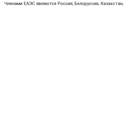
Членами ЕАЭС являются Россия, Белоруссия, Казахстан,
Киргизия и Армения. Статус государств-наблюдателей
имеют Молдавия, Узбекистан, Куба и Иран.
Мишустин
Белоруссия
Казахстан
#
#
#
железная дорога
перевозки
#
#
ЕЩЕ +3
Поделиться
Подписывайтесь на «АН»:
Дзен
ВКонтакте
МАХ
Показать еще