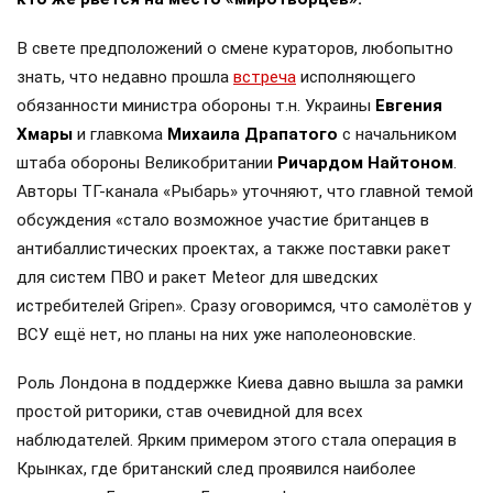
В свете предположений о смене кураторов, любопытно
знать, что недавно прошла
встреча
исполняющего
обязанности министра обороны т.н. Украины
Евгения
Хмары
и главкома
Михаила Драпатого
с начальником
штаба обороны Великобритании
Ричардом Найтоном
.
Авторы ТГ-канала «Рыбарь» уточняют, что главной темой
обсуждения «стало возможное участие британцев в
антибаллистических проектах, а также поставки ракет
для систем ПВО и ракет Meteor для шведских
истребителей Gripen». Сразу оговоримся, что самолётов у
ВСУ ещё нет, но планы на них уже наполеоновские.
Роль Лондона в поддержке Киева давно вышла за рамки
простой риторики, став очевидной для всех
наблюдателей. Ярким примером этого стала операция в
Крынках, где британский след проявился наиболее