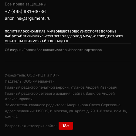
Все права защищены
+7 (495) 981-68-36
anonline@argumenti.ru
ПОЛИТИКА
ЭКОНОМИКА
В МИРЕ
ОБЩЕСТВО
ШОУБИЗ
СПОРТ
ЗДОРОВЬЕ
ЛАЙФСТАЙЛ
ТУРИЗМ
КУЛЬТУРА
ПРАВОВЕД
ГОРОД М
САД-ОГОРОД
ИСТОРИЯ
ОБРАЗОВАНИЕ
АРМИЯ
ХАЙТЕК
СКАНДАЛ
Об издании
Главная
Все новости
Авторы
Новости партнеров
Учредитель: ООО «ИЦТ и ИЭТ»
Издатель: ООО «Медианет»
Главный редактор печатной версии: Угланов Андрей Иванович
Главный редактор сетевого издания (сайта): Вавилов Андрей
Александрович
Заместитель главного редактора: Аверьянова Олеся Сергеевна
Адрес редакции: 119002, г. Москва, ул. Арбат, д. 29, 1-й этаж, пом. IV,
комн. 2
18+
Возрастная категория сайта: