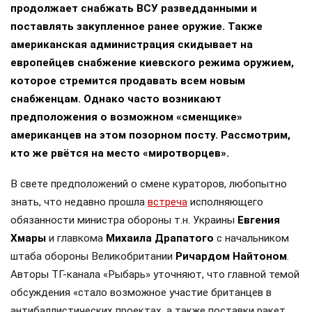
продолжает снабжать ВСУ разведданными и
поставлять закупленное ранее оружие. Также
американская администрация скидывает на
европейцев снабжение киевского режима оружием,
которое стремится продавать всем новым
снабженцам. Однако часто возникают
предположения о возможном «сменщике»
американцев на этом позорном посту. Рассмотрим,
кто же рвётся на место «миротворцев».
В свете предположений о смене кураторов, любопытно
знать, что недавно прошла
встреча
исполняющего
обязанности министра обороны т.н. Украины
Евгения
Хмары
и главкома
Михаила Драпатого
с начальником
штаба обороны Великобритании
Ричардом Найтоном
.
Авторы ТГ-канала «Рыбарь» уточняют, что главной темой
обсуждения «стало возможное участие британцев в
антибаллистических проектах, а также поставки ракет