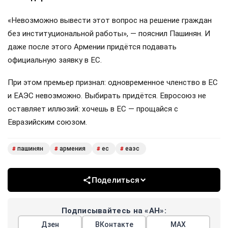
«Невозможно вывести этот вопрос на решение граждан
без институциональной работы», — пояснил Пашинян. И
даже после этого Армении придётся подавать
официальную заявку в ЕС.
При этом премьер признал: одновременное членство в ЕС
и ЕАЭС невозможно. Выбирать придётся. Евросоюз не
оставляет иллюзий: хочешь в ЕС — прощайся с
Евразийским союзом.
пашинян
армения
ес
еаэс
#
#
#
#
Поделиться
Подписывайтесь на «АН»:
Дзен
ВКонтакте
МАХ