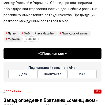
между Россией и Украиной. Оба лидера подтвердили
обоюдную заинтересованность в дальнейшем развитии
российско-эмиратского сотрудничества. Предыдущий
разговор между ними состоялся в мае.
Путин
ОАЭ
аль Нахайян
Персидский залив
#
#
#
#
Украина
#
ЕЩЕ +3
Поделиться
Подписывайтесь на «АН»:
Дзен
ВКонтакте
МАХ
//
ПОЛИТИКА
13+
Запад определил Британию «сменщиком»