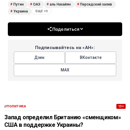
Путин
ОАЭ
аль Нахайян
Персидский залив
#
#
#
#
Украина
#
ЕЩЕ +3
Поделиться
Подписывайтесь на «АН»:
Дзен
ВКонтакте
МАХ
//
ПОЛИТИКА
13+
Запад определил Британию «сменщиком»
США в поддержке Украины?