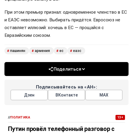
При этом премьер признал: одновременное членство в ЕС
и ЕАЭС невозможно. Выбирать придётся. Евросоюз не
оставляет иллюзий: хочешь в ЕС — прощайся с
Евразийским союзом.
пашинян
армения
ес
еаэс
#
#
#
#
Поделиться
Подписывайтесь на «АН»:
Дзен
ВКонтакте
МАХ
//
ПОЛИТИКА
13+
Путин провёл телефонный разговор с