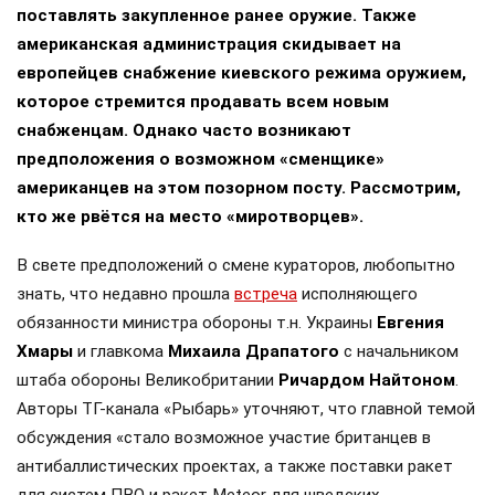
поставлять закупленное ранее оружие. Также
американская администрация скидывает на
европейцев снабжение киевского режима оружием,
которое стремится продавать всем новым
снабженцам. Однако часто возникают
предположения о возможном «сменщике»
американцев на этом позорном посту. Рассмотрим,
кто же рвётся на место «миротворцев».
В свете предположений о смене кураторов, любопытно
знать, что недавно прошла
встреча
исполняющего
обязанности министра обороны т.н. Украины
Евгения
Хмары
и главкома
Михаила Драпатого
с начальником
штаба обороны Великобритании
Ричардом Найтоном
.
Авторы ТГ-канала «Рыбарь» уточняют, что главной темой
обсуждения «стало возможное участие британцев в
антибаллистических проектах, а также поставки ракет