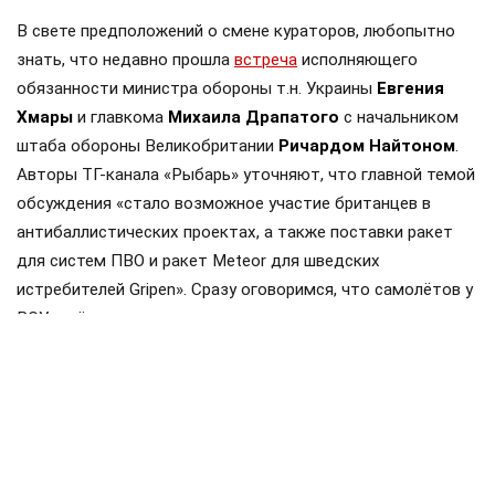
В свете предположений о смене кураторов, любопытно
знать, что недавно прошла
встреча
исполняющего
обязанности министра обороны т.н. Украины
Евгения
Хмары
и главкома
Михаила Драпатого
с начальником
штаба обороны Великобритании
Ричардом Найтоном
.
Авторы ТГ-канала «Рыбарь» уточняют, что главной темой
обсуждения «стало возможное участие британцев в
антибаллистических проектах, а также поставки ракет
для систем ПВО и ракет Meteor для шведских
истребителей Gripen». Сразу оговоримся, что самолётов у
ВСУ ещё нет, но планы на них уже наполеоновские.
Роль Лондона в поддержке Киева давно вышла за рамки
простой риторики, став очевидной для всех
наблюдателей. Ярким примером этого стала операция в
Крынках, где британский след проявился наиболее
отчетливо. Более того, Британия фактически превратила