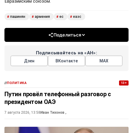
Евразийским союзом.
пашинян
армения
ес
еаэс
#
#
#
#
Поделиться
Подписывайтесь на «АН»:
Дзен
ВКонтакте
МАХ
//
ПОЛИТИКА
13+
Путин провёл телефонный разговор с
президентом ОАЭ
7 августа 2026, 13:58
Иван Тихонов
,