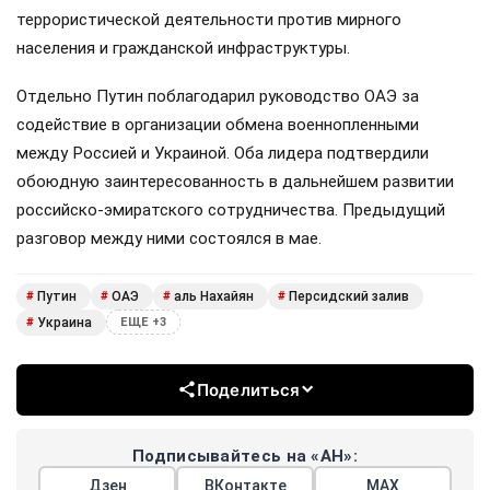
террористической деятельности против мирного
населения и гражданской инфраструктуры.
Отдельно Путин поблагодарил руководство ОАЭ за
содействие в организации обмена военнопленными
между Россией и Украиной. Оба лидера подтвердили
обоюдную заинтересованность в дальнейшем развитии
российско-эмиратского сотрудничества. Предыдущий
разговор между ними состоялся в мае.
Путин
ОАЭ
аль Нахайян
Персидский залив
#
#
#
#
Украина
#
ЕЩЕ +3
Поделиться
Подписывайтесь на «АН»:
Дзен
ВКонтакте
МАХ