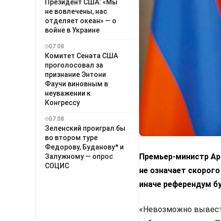
Президент США: «Мы
не вовлечены, нас
отделяет океан» — о
войне в Украине
07.08
Комитет Сената США
проголосовал за
признание Энтони
Фаучи виновным в
неуважении к
Конгрессу
07.08
Зеленский проиграл бы
во втором туре
Федорову, Буданову* и
Премьер-министр Арм
Залужному — опрос
СОЦИС
не означает скорого
иначе референдум б
«Невозможно вывести