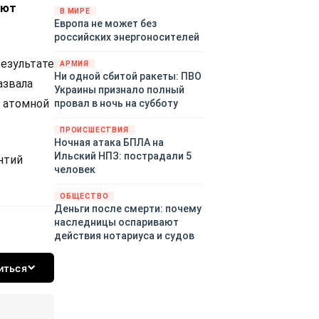
уют
территориями Белгородской,
В МИРЕ
Европа не может без
Брянской, Воронежской,
российских энергоносителей
Курской, Липецкой,
Орловской, Пензенской,
результате
АРМИЯ
Ростовской, Рязанской,
Ни одной сбитой ракеты: ПВО
Самарской, Саратовской,
азвала
Украины признало полный
Тамбовской, Тульской
 атомной
провал в ночь на субботу
областей, Краснодарского
края, Республики Крым и над
ПРОИСШЕСТВИЯ
акваторией Азовского моря.
Ночная атака БПЛА на
Ильский НПЗ: пострадали 5
нтий
человек
ОБЩЕСТВО
Деньги после смерти: почему
наследницы оспаривают
действия нотариуса и судов
иться