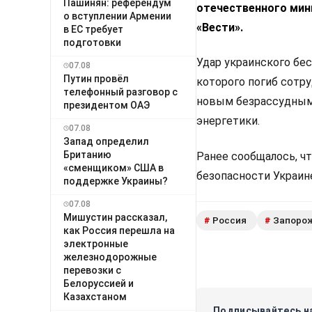
Пашинян: референдум
отечественного мин
о вступлении Армении
«Вести».
в ЕС требует
подготовки
Удар украинского бес
07.08
Путин провёл
которого погиб сотр
телефонный разговор с
новым безрассудным
президентом ОАЭ
энергетики.
07.08
Запад определил
Британию
Ранее сообщалось, ч
«сменщиком» США в
безопасности Украин
поддержке Украины?
07.08
Мишустин рассказал,
Россия
Запоро
#
#
как Россия перешла на
электронные
железнодорожные
перевозки с
Белоруссией и
Казахстаном
Подписывайтесь на