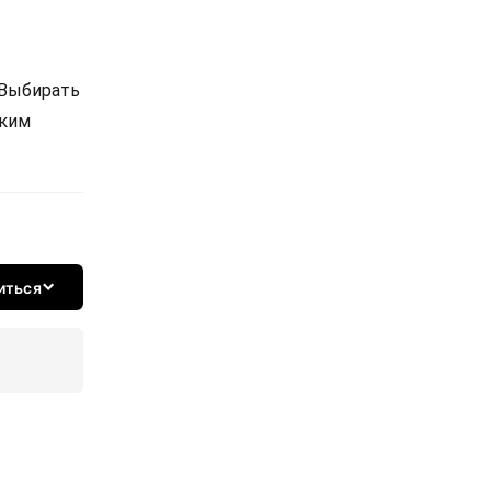
 Выбирать
ским
иться