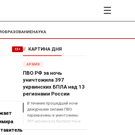
☰
Я
ОБРАЗОВАНИЕ
НАУКА
//
КАРТИНА ДНЯ
13+
АРМИЯ
ПВО РФ за ночь
уничтожила 397
украинских БПЛА над 13
регионами России
В течение прошедшей ночи
дежурными силами ПВО
лжает
перехвачены и уничтожены
имира
397 украинских беспилотных
летательных аппаратов
ставитель
самолетного типа над