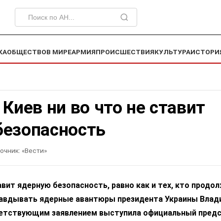
КА
ОБЩЕСТВО
В МИРЕ
АРМИЯ
ПРОИСШЕСТВИЯ
КУЛЬТУРА
ИСТОРИ
 Киев ни во что не ставит
безопасность
очник:
«Вести»
тавит ядерную безопасность, равно как и тех, кто продо
авдывать ядерные авантюры президента Украины Влад
ветствующим заявлением выступила официальный пред