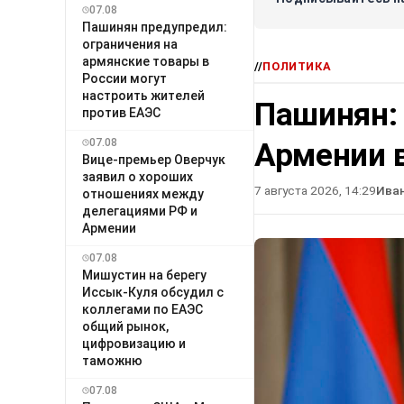
07.08
Пашинян предупредил:
ограничения на
армянские товары в
//
ПОЛИТИКА
России могут
настроить жителей
Пашинян:
против ЕАЭС
07.08
Армении в
Вице-премьер Оверчук
заявил о хороших
7 августа 2026, 14:29
Ива
отношениях между
делегациями РФ и
Армении
07.08
Мишустин на берегу
Иссык-Куля обсудил с
коллегами по ЕАЭС
общий рынок,
цифровизацию и
таможню
07.08