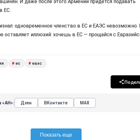
Пашинян. И даже после этого Армении придётся подавать
в ЕС.
изнал: одновременное членство в ЕС и ЕАЭС невозможно.
не оставляет иллюзий: хочешь в ЕС — прощайся с Евразий
ия
ес
еаэс
#
#
Подел
 «АН»:
Дзен
ВКонтакте
МАХ
Показать еще