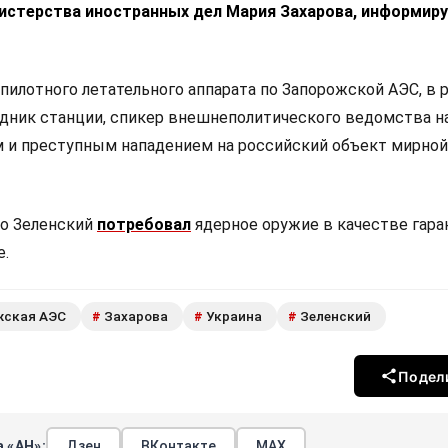
истерства иностранных дел Мария Захарова, информир
пилотного летательного аппарата по Запорожской АЭС, в 
удник станции, спикер внешнеполитического ведомства н
 и преступным нападением на российский объект мирной
то Зеленский
потребовал
ядерное оружие в качестве гара
е.
жская АЭС
Захарова
Украина
Зеленский
#
#
#
Подел
 «АН»:
Дзен
ВКонтакте
МАХ