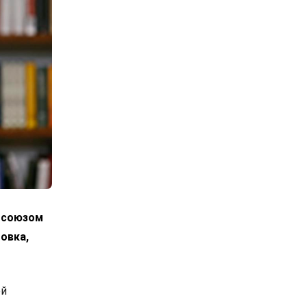
росоюзом
овка,
ой