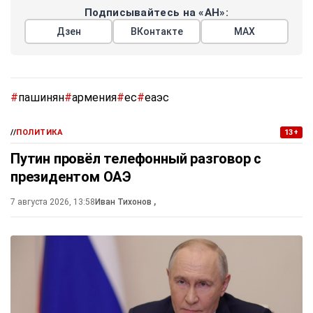
Подписывайтесь на «АН»:
Дзен
ВКонтакте
МАХ
#
пашинян
#
армения
#
ес
#
еаэс
//
ПОЛИТИКА
13+
Путин провёл телефонный разговор с
президентом ОАЭ
7 августа 2026, 13:58
Иван Тихонов
,