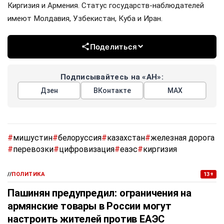
Киргизия и Армения. Статус государств-наблюдателей
имеют Молдавия, Узбекистан, Куба и Иран.
Поделиться
Подписывайтесь на «АН»:
Дзен
ВКонтакте
МАХ
#
мишустин
#
белоруссия
#
казахстан
#
железная дорога
#
перевозки
#
цифровизация
#
еаэс
#
киргизия
//
ПОЛИТИКА
13+
Пашинян предупредил: ограничения на
армянские товары в России могут
настроить жителей против ЕАЭС