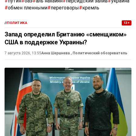
#
путин
#
оаэ
#
аль нахайян
#
персидский залив
#
украина
#
обмен пленными
#
переговоры
#
кремль
//
ПОЛИТИКА
13+
Запад определил Британию «сменщиком»
США в поддержке Украины?
7 августа 2026, 13:55
Анна Шершнева
, Политический обозреватель