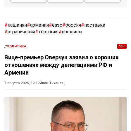
#
пашинян
#
армения
#
еаэс
#
россия
#
поставки
#
ограничения
#
торговля
#
пошлины
//
ПОЛИТИКА
13+
Вице-премьер Оверчук заявил о хороших
отношениях между делегациями РФ и
Армении
7 августа 2026, 12:12
Иван Тихонов
,