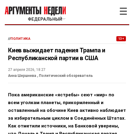
☰
ФЕДЕРАЛЬНЫЙ
﹀
//
ПОЛИТИКА
13+
Киев выжидает падения Трампа и
Республиканской партии в США
27 апреля 2026, 18:27
Анна Шершнева
, Политический обозреватель
Пока американские «ястребы» сеют «мир» по
всем уголкам планеты, прикормленный и
оставленный на обочине Киев активно наблюдает
за избирательным циклом в Соединённых Штатах.
Как отметили источники, на Банковой уверены,
что Дональд Трамп и Республиканская партия