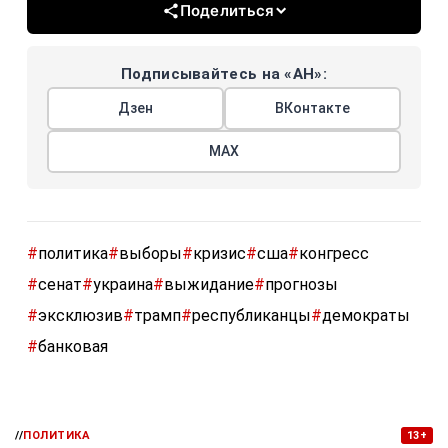
Поделиться
Подписывайтесь на «АН»:
Дзен
ВКонтакте
МАХ
#
политика
#
выборы
#
кризис
#
сша
#
конгресс
#
сенат
#
украина
#
выжидание
#
прогнозы
#
эксклюзив
#
трамп
#
республиканцы
#
демократы
#
банковая
//
ПОЛИТИКА
13+