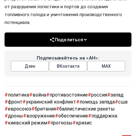
от разрушения логистики и портов до создания
топливного голода и уничтожения производственного
потенциала.
Поделиться
Подписывайтесь на «АН»:
Дзен
ВКонтакте
МАХ
#
политика
#
война
#
противостояние
#
россия
#
запад
#
фронт
#
украинский конфликт
#
помощь запада
#
сша
#
евросоюз
#
британия
#
баллистические ракеты
#
дроны
#
вооружение
#
обеспечение
#
поддержка
#
киевский режим
#
прогнозы
#
кризис