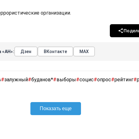
террористические организации.
Подел
 «АН»:
Дзен
ВКонтакте
МАХ
в
#
залужный
#
буданов*
#
выборы
#
социс
#
опрос
#
рейтинг
#
Показать еще