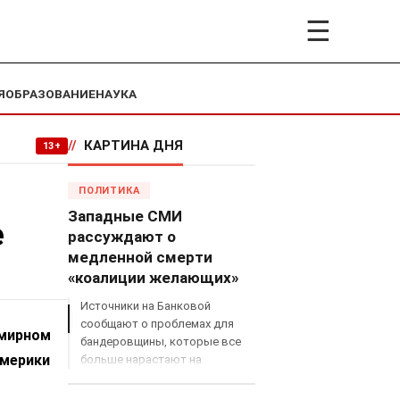
☰
Я
ОБРАЗОВАНИЕ
НАУКА
//
КАРТИНА ДНЯ
13+
ПОЛИТИКА
Западные СМИ
е
рассуждают о
медленной смерти
«коалиции желающих»
Источники на Банковой
сообщают о проблемах для
 мирном
бандеровщины, которые все
Америки
больше нарастают на
международном поле, что
сильно ударит по позициям