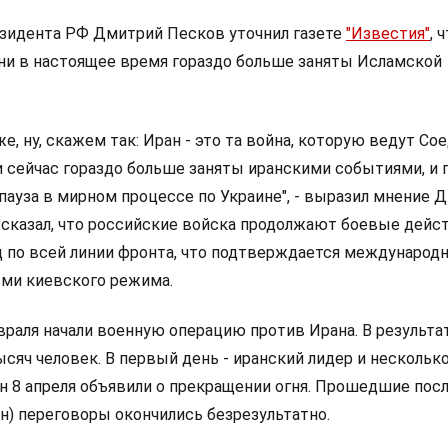
зидента РФ Дмитрий Песков уточнил газете
"Известия"
, 
они в настоящее время гораздо больше заняты Исламской
 же, ну, скажем так: Иран - это та война, которую ведут С
и сейчас гораздо больше заняты иранскими событиями, и 
пауза в мирном процессе по Украине", - выразил мнение 
ссказал, что российские войска продолжают боевые дейст
 по всей линии фронта, что подтверждается междунаро
ми киевского режима.
враля начали военную операцию против Ирана. В результа
ысяч человек. В первый день - иранский лидер и нескольк
н 8 апреля объявили о прекращении огня. Прошедшие посл
н) переговоры окончились безрезультатно.