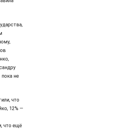
тавила
ударства,
м
ному,
сов
нко,
сандру
 пока не
или, что
йко, 12% —
, что ещё