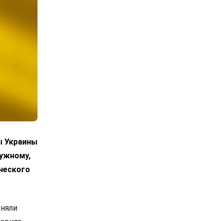
ы Украины
лужному,
ческого
иняли