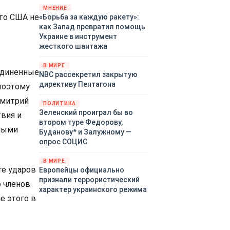
«страны 404» в следующем
МНЕНИЕ
что США не
«Борьба за каждую ракету»:
году. Однако киевские
как Запад превратил помощь
временщики не торопятся
Украине в инструмент
заключать мир - ведь есть
жесткого шантажа
поддержка в ЕС.
Политический кризис в
В МИРЕ
Британии и Германии, выборы
оединенные
NBC рассекретил закрытую
во Франции могут полностью
директиву Пентагона
поэтому
изменить геополитический
Дмитрий
ландшафт в мире, пока
ПОЛИТИКА
Зеленский ожидает выборов
Зеленский проиграл бы во
вия и
в США.
втором туре Федорову,
дными
Буданову* и Залужному —
опрос СОЦИС
В МИРЕ
те ударов
Европейцы официально
признали террористический
о членов
характер украинского режима
е этого в