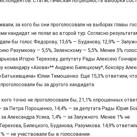
респондентов. Статистическая погрешность выборки сос
али, за кого бы они проголосовали на выборах главы гос
и кандидат не попал во второй тур. Согласно результата
дали бы голос Федорову, 13,6% — Буданову, 12,9% — Залуж
ию Разумкову — 5,5%, Зеленскому — 5,5%. Менее 5% голо
арькова Игорю Терехову, депутату Рады Алексею Гончаре
у командиру «Азова»** Андрею Билецкому*, боксёру Алек
 «Батькивщина» Юлии Тимошенко. Ещё 15,3% ответили, что
 проголосовали бы за другого кандидата.
а кого точно не проголосовали бы, 21,1% опрошенных ответ
 — за Петра Порошенко, 14,4% — за депутата Рады Юрия Бо
 за Александра Усика, 1,4% — за Залужного. Менее 1% не
Терехова, Билецкого, Буданова, Разумкова. 14,9% ответили
,1% — не участвовали бы в голосовании.