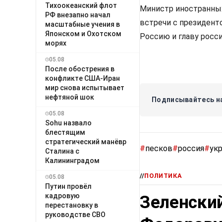
Тихоокеанский флот
Министр иностранных 
РФ внезапно начал
встречи с президен
масштабные учения в
Японском и Охотском
Россию и главу росс
морях
05.08
После обострения в
конфликте США-Иран
мир снова испытывает
нефтяной шок
Подписывайтесь на
05.08
Sohu назвало
блестящим
стратегический манёвр
#
песков
#
россия
#
ук
Сталина с
Калининградом
//
ПОЛИТИКА
05.08
Путин провёл
кадровую
Зеленский
перестановку в
руководстве СВО