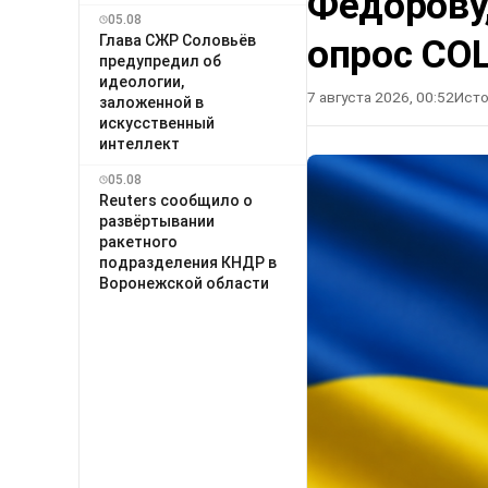
Федорову
05.08
Глава СЖР Соловьёв
опрос СО
предупредил об
идеологии,
7 августа 2026, 00:52
Исто
заложенной в
искусственный
интеллект
05.08
Reuters сообщило о
развёртывании
ракетного
подразделения КНДР в
Воронежской области