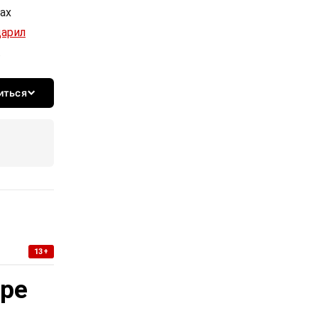
ах
дарил
.
иться
13+
уре