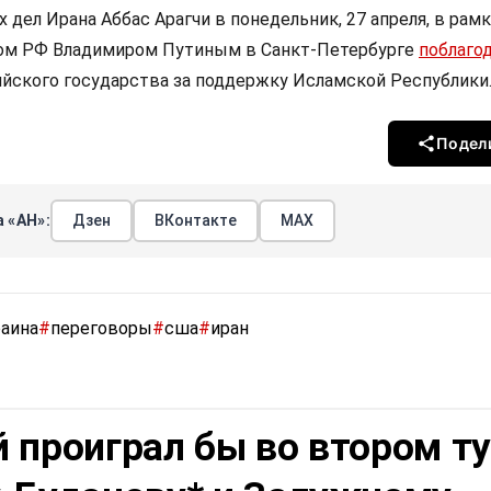
дел Ирана Аббас Арагчи в понедельник, 27 апреля, в рамк
том РФ Владимиром Путиным в Санкт-Петербурге
поблаго
ийского государства за поддержку Исламской Республики
Подел
 «АН»:
Дзен
ВКонтакте
МАХ
раина
#
переговоры
#
сша
#
иран
 проиграл бы во втором т