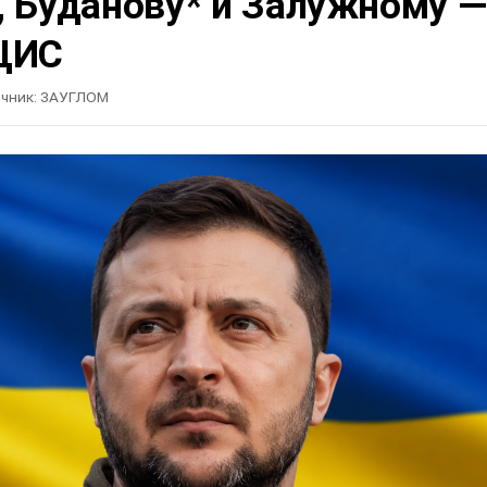
, Буданову* и Залужному —
ЦИС
чник:
ЗАУГЛОМ