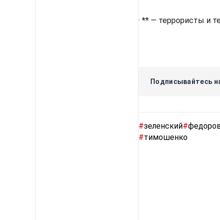
· ** — террористы и 
Подписывайтесь на
#
зеленский
#
федоро
#
тимошенко