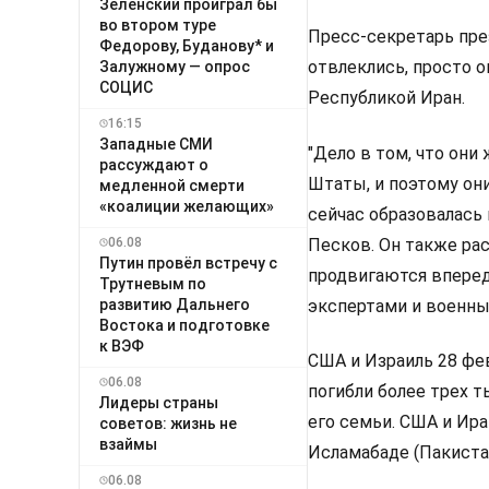
Зеленский проиграл бы
во втором туре
Пресс-секретарь пре
Федорову, Буданову* и
отвлеклись, просто 
Залужному — опрос
СОЦИС
Республикой Иран.
16:15
Западные СМИ
"Дело в том, что они
рассуждают о
Штаты, и поэтому он
медленной смерти
«коалиции желающих»
сейчас образовалась 
06.08
Песков. Он также ра
Путин провёл встречу с
продвигаются вперед
Трутневым по
развитию Дальнего
экспертами и военны
Востока и подготовке
к ВЭФ
США и Израиль 28 фе
06.08
погибли более трех т
Лидеры страны
его семьи. США и Ира
советов: жизнь не
взаймы
Исламабаде (Пакиста
06.08