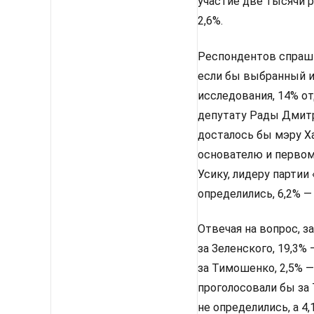
участие две тысячи 
2,6%.
Респондентов спрашив
если бы выбранный им
исследования, 14% от
депутату Рады Дмитр
досталось бы мэру Х
основателю и первом
Усику, лидеру партии
определились, 6,2% —
Отвечая на вопрос, з
за Зеленского, 19,3%
за Тимошенко, 2,5% —
проголосовали бы за 
не определились, а 4