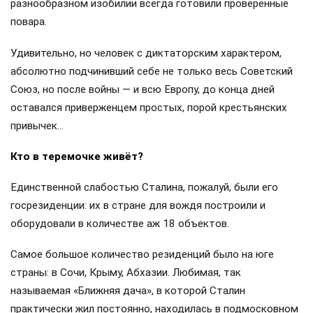
обсуждать всё и всех, при жизни никаких слухов не
существовало: это было смертельно опасно!
Иосиф Сталин правил Советским Союзом в прямом
смысле «не снимая одного и того же кителя». Вождь не
терпел никакой роскоши ни в одежде, ни в быту. После его
смерти в личном гардеробе Сталина было описано: 2
кителя белого цвета, 10 пар брюк, коробка нижнего белья,
пара сшитых вручную мягких сапог из ослиной кожи. Из
предметов так называемой «роскоши» удалось насчитать
лишь 5 курительных трубок, выполненных из ценных
пород дерева, да несколько пачек папирос «Герцеговина
Флор», табаком из которых вождь эти трубки и набивал.
На столе стоял бронзовый будильник в виде лисицы, у
которой со временем отломилось одно ухо, а
реставрировать этот атрибут, как вспоминал начальник
его охраны Власик, запретил сам Сталин.