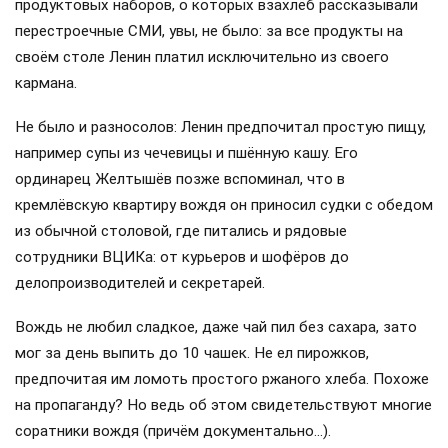
«Слухами земля полнится…» — известная фраза
времён Советского Союза была тогда в какой-то
степени и частью идеологии определённой части
населения.
Сегодня функцию общенационального «информбюро»
заменили боты и искусственный интеллект, беспардонно
выпихнувшие из информационного пространства
вездесущих околоподъездных бабушек. И напрасно:
старушки могли легко ответить на любой вопрос