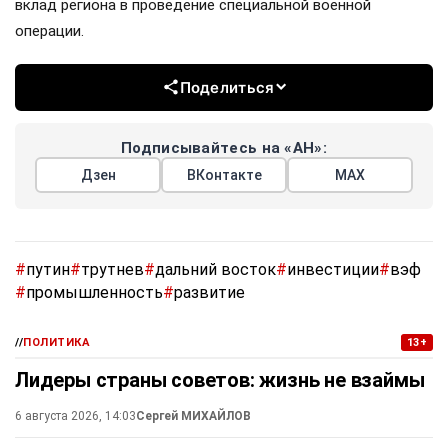
#
страны ес
#
украина
#
кураторы
#
вывод денег
#
эксклюзив
#
макрон
#
стармер
#
отставки
#
новые лидеры
//
ПОЛИТИКА
13+
Путин провёл встречу с Трутневым по
развитию Дальнего Востока и подготовке
к ВЭФ
6 августа 2026, 14:32
Иван Тихонов
,