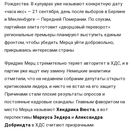
решительнее и требует окончательного разрыва Франции
с Североатлантическим альянсом.
Лондон всерьез обеспокоен политической
турбулентностью во Франции. Как сообщает The
Telegraph, британские чиновники просчитывают, как
возможная победа радикальных сил отразится на обмене
секретными данными и работе «коалиции желающих».
Западные эксперты предупреждают: если власть в
Париже перейдет к сторонникам жесткой линии, НАТО
столкнется с серьезным кризисом. Сейчас дипломаты
ломают голову над тем, кто сможет занять место
Макрона и стать новым надежным партнером Британии
на континенте.
Фридрих Мерц, казалось бы, главный кандидат на пост
канцлера, сегодня оказался в эпицентре политического
шторма. Его партия бурлит от недовольства, а сам он все