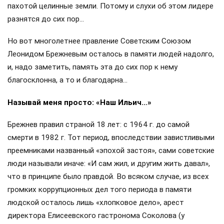
сколько тем, что они полностью заглушали любые шаги.
Сталин, маниакально опасавшийся покушения на себя,
сделал это, конечно, лишь ради собственной
безопасности.
Все эти немалые расходы на особняки первого лица
страны были оправданы лишь тем, что вся обстановка в
них, от прикроватного коврика до чердачных стропил…
вождю не принадлежала, о чём свидетельствовали
инвентарные бирки буквально на всём. И сегодня эти
объекты принадлежат государству, часть находится под
охраной ФСО, в некоторых разрешены организованные
экскурсии. Губительного для Советского Союза словечка
«приватизация», слава Богу, при Сталине в разговорном
сленге не существовало…
Что касается зарплаты генсека, которую ему ежемесячно
начисляли, то достоверно известно, что Сталин сам к ней