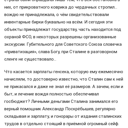
Во время той ссылки он делил сибирскую избу вместе с
Яковом Свердловым и Львом Каменевым. Ссыльные не
имели никакой прислуги и должны были поддерживать
личный быт в достойном виде самостоятельно. Но…
будущий вождь, например, категорически не желал мыть
после еды за собой посуду. Упрямый Свердлов из-за
этого часто с ним ссорился. Более компромиссный
Каменев брал эту обязанность на себя. Тем более
странно, что та строптивость Свердлова осталась
впоследствии безнаказанной (умер сам, не дождавшись
«большого террора»), а вот Льва Каменева тов. Сталин
таки к стенке поставил…
Такую странную патологию к простым житейским
правилам многие историки объясняют кавказским
происхождением Сталина: всё, что было связано с бытом
и кухней, он считал исключительно «женским делом».
Пожалуй, здесь с вождём стоит согласиться.