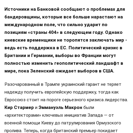
Дзен
ВКонтакте
МАХ
#
зеленский
#
федоров
#
залужный
#
буданов*
#
выборы
#
социс
#
опрос
#
рейтинг
#
разумков
#
тимошенко
//
ПОЛИТИКА
13+
Западные СМИ рассуждают о медленной
смерти «коалиции желающих»
6 августа 2026, 16:15
Анна Шершнева
, Политический обозреватель