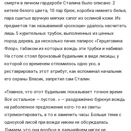
Конечно, у главы государства, в отличие от того же
инженера, были служебные импортные автомобили,
которые достались ему «по наследству» от царской
семьи. Во всяком случае, их не выписывали из-за рубежа
за счёт небогатого российского бюджета. Конечно, была
и бесплатная квартира в Кремле, но вот бесплатных
продуктовых наборов, о которых взахлёб рассказывали
перестроечные СМИ, увы, не было: за все продукты на
своём столе Ленин платил исключительно из своего
кармана.
Не было и разносолов: Ленин предпочитал простую пищу,
например супы из чечевицы и пшённую кашу. Его
ординарец Желтышёв позже вспоминал, что в
кремлёвскую квартиру вождя он приносил судки с обедом
из обычной столовой, где питались и рядовые
сотрудники ВЦИКа: от курьеров и шофёров до
делопроизводителей и секретарей.