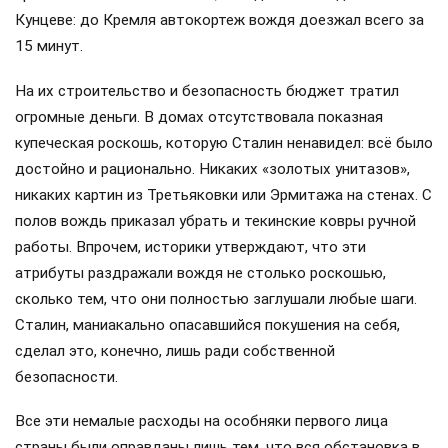
«Главное, что этот будильник показывает точное время.
Всё остальное — пустое…» — раздражённо буркнул вождь
на раболепное предложение кого-то из свиты
отремонтировать, а то и заменить часы. Больше тема с
одноухой лисой при вожде никем не обсуждалась.
Думаем, что она вообще в дальнейшем нигде не
тиражировалась.
В ежедневном быту Сталин был приверженцем
собственных привычек, которые его соратники
осторожно между собой называли «бытовой
брезгливостью». Это свойство характера проявлялось
еще во время его царской ссылки в Туруханском крае,
когда Иосиф Виссарионович ещё не был Сталиным, а
носил свою фамилию Джугашвили. Например, он не любил
готовить пищу и мыть за собой посуду.