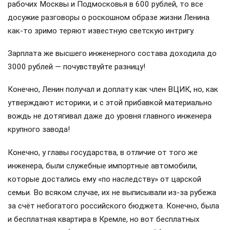
#
путин
#
трутнев
#
дальний восток
#
инвестиции
#
вэф
#
промышленность
#
развитие
//
ПОЛИТИКА
13+
Лидеры страны советов: жизнь не взаймы
6 августа 2026, 14:03
Сергей МИХАЙЛОВ