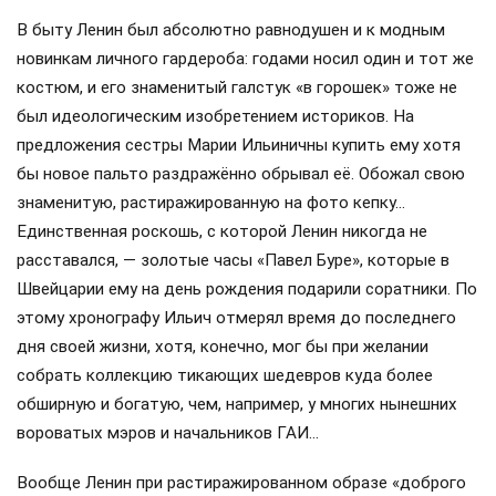
праздных соседей: в каком часу, например, вернулась
домой комсомолка Зина из 27-й квартиры, кто дотащил
до дверей сантехника Степаныча из коммуналки в
полуподвале и даже на самую жгучую тайну — о размере
зарплат и жизни руководителей Советского Союза…
Собственно, именно об этом мы сегодня и поговорим:
зачем нарушать добрые старые традиции?
Закалённые во многих заварухах, слухи ширятся, не
ведая преград…
Организатор революции Владимир Ленин, даже став
главой молодой Советской республики, по воспоминаниям
соратников жил весьма скромно. Во всяком случае,
дореволюционный семейный доход семьи Ульяновых от
унаследованной земли деда по материнской линии
составлял более 2 тысяч рублей в месяц, что было в то
время весьма ощутимым финансовым бонусом. Добавим