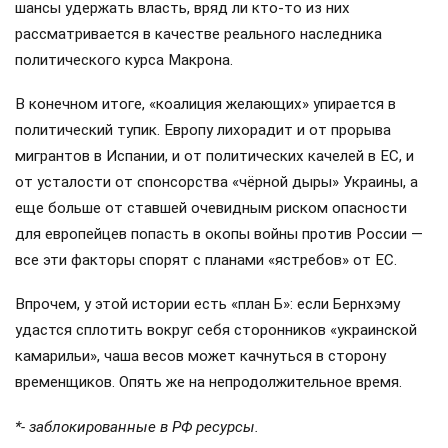
вызывает вопросы.
В рядах немецкой оппозиции нарастает тревога:
«Альтернатива для Германии» усмотрела прямую угрозу
для ФРГ в решении Берлина поддержать удары ВСУ по
российской территории. Депутаты АдГ потребовали от
кабинета министров отчета о том, как текущая
внешнеполитическая линия правительства сказывается на
защищенности самой Германии.
Дональд Туск
занял жесткую позицию по вопросу
участия Польши в украинском конфликте: премьер
категорически отверг идею ввода войск, опасаясь прямой
угрозы со стороны России. Осторожность Туска легко
объяснима: на кону его политическое будущее. В
следующем году ему предстоит непростая схватка за
власть с правыми силами из «Права и справедливости», и