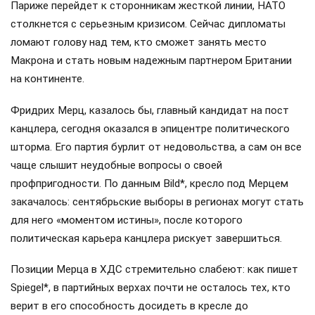
вроде
Марин Ле Пен
, настроенные к Москве более
лояльно, готовятся к реваншу, что может изменить
вектор европейской помощи «стране 404».
Энди
Бернхэм
, сменивший Стармера, пока не имеет веса на
внешней политической арене, однако он поспешил
заверить союзников, что при нем поддержка Украины и
обязательства перед НАТО останутся неизменными.
Однако помним, что «слова летучи».
По-настоящему критическим фактором для «коалиции
желающих» является уход президента Франции Макрона,
что может привести к власти Марин Ле Пен, которая уже
заявила о намерении пересмотреть отношения с НАТО,
отменить санкции против РФ и подтолкнуть Украину к
уступкам Москве. Ситуацию осложняет и позиция
Жан-
Люка Меланшона
: лидер левых радикалов,
претендующий на пост президента, настроен еще