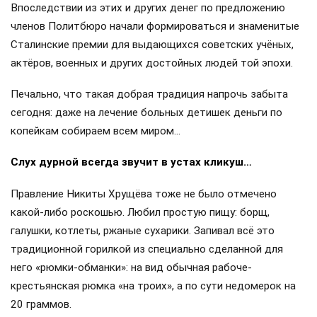
Там же, в Сибири, Сталин полюбил и простую
крестьянскую пищу: щи, борщ, различные каши, жареную
картошку с грибами, ягодные кисели и компоты. Правда,
часто вспоминал и о привычной грузинской еде, которую
уже позже в Кремле для любимого вождя и его гостей в
разнообразном изобилии всегда готовили проверенные
повара.
Удивительно, но человек с диктаторским характером,
абсолютно подчинивший себе не только весь Советский
Союз, но после войны — и всю Европу, до конца дней
оставался приверженцем простых, порой крестьянских
привычек…
Кто в теремочке живёт?
Единственной слабостью Сталина, пожалуй, были его