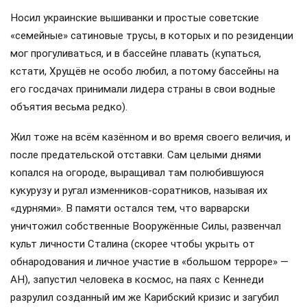
госрезиденции: их в стране для вождя построили и
оборудовали в количестве аж 18 объектов.
Самое большое количество резиденций было на юге
страны: в Сочи, Крыму, Абхазии. Любимая, так
называемая «Ближняя дача», в которой Сталин
практически жил постоянно, находилась в подмосковном
Кунцеве: до Кремля автокортеж вождя доезжал всего за
15 минут.
На их строительство и безопасность бюджет тратил
огромные деньги. В домах отсутствовала показная
купеческая роскошь, которую Сталин ненавидел: всё было
достойно и рационально. Никаких «золотых унитазов»,
никаких картин из Третьяковки или Эрмитажа на стенах. С
полов вождь приказал убрать и текинские ковры ручной
работы. Впрочем, историки утверждают, что эти
атрибуты раздражали вождя не столько роскошью,