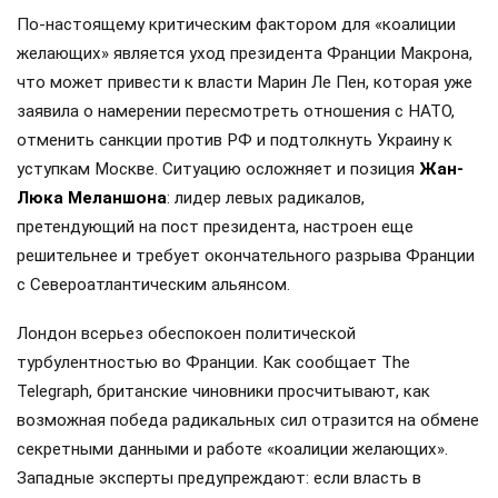
мире, пока Зеленский ожидает выборов в США.
Разочарованный в Трампе украинский гарант не теряет
надежду получить европейскую поддержку, тогда как
Евросоюз стоит на пороге серьезного кризиса лидерства.
Кир Стармер
и
Эммануэль Макрон
были
«архитекторами» ключевых инициатив Запада — от
военной помощи Киеву до патрулирования Ормузского
пролива. Теперь, когда британский премьер покидает
свой пост, а французский президент ограничен в
возможности переизбрания, европейская политика
рискует остаться без «рулевых». Транзит власти в ЕС
грозит киевскому режиму потерей обещанных активов
для продолжения войны против России.
Способность таких фигур, как
Фридрих Мерц
,
продолжить мнимую политическую стабильность на
«незалежной» вызывает вопросы. Тем временем политики