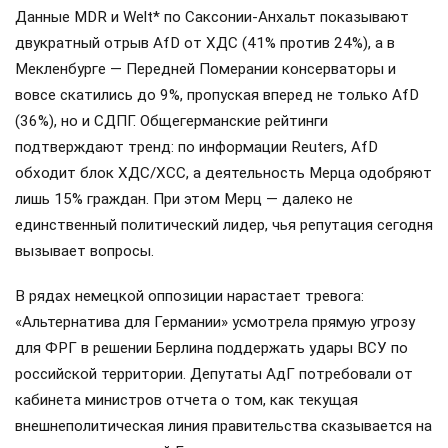
чаще слышит неудобные вопросы о своей
профпригодности. По данным Bild*, кресло под Мерцем
закачалось: сентябрьские выборы в регионах могут стать
для него «моментом истины», после которого
политическая карьера канцлера рискует завершиться.
Позиции Мерца в ХДС стремительно слабеют: как пишет
Spiegel*, в партийных верхах почти не осталось тех, кто
верит в его способность досидеть в кресле до
Рождества. В кулуарах уже называют конкретную дату
«часа икс» — 21 сентября, день после выборов в Берлине
и Мекленбурге — Передней Померании. По слухам,
партийная элита готовит «дворцовый переворот»:
региональные премьеры планируют выступить единым
фронтом, чтобы убедить Мерца уйти добровольно,
прикрываясь интересами страны.
Фридрих Мерц стремительно теряет авторитет в ХДС, и в