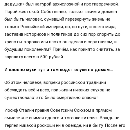
сюда приличную зарплату главы семьи Ильи Николаевича,
и станет ясно, что семья явно не бедствовала.
После залпа «Авроры» вождь установил себе зарплату
лишь… в 500 рублей ежемесячно. Если учесть, что ВЦИК в
то же время утвердил среднюю зарплату только для
рабочих Москвы и Подмосковья в 600 рублей, то все
досужие разговоры о роскошном образе жизни Ленина
как-то зримо теряют известную светскую интригу.
Зарплата же высшего инженерного состава доходила до
3000 рублей — почувствуйте разницу!
Конечно, Ленин получал и доплату как член ВЦИК, но, как
утверждают историки, и с этой прибавкой материально
вождь не дотягивал даже до уровня главного инженера
крупного завода!