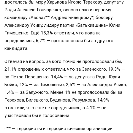
социологического исследования центра СОЦИС.
Опрос проводился с 28 июля по 2 августа методом
личного интервью. В нём приняли участие две тысячи
респондентов. Статистическая погрешность выборки
составила 2,6%.
Респондентов спрашивали, за кого бы они проголосовали
на выборах главы государства, если бы выбранный ими
кандидат не попал во второй тур. Согласно результатам
исследования, 14% отдали бы голос Федорову, 13,6% —
Буданову, 12,9% — Залужному, депутату Рады Дмитрию
Разумкову — 5,5%, Зеленскому — 5,5%. Менее 5% голосов
досталось бы мэру Харькова Игорю Терехову, депутату
Рады Алексею Гончаренко, основателю и первому
командиру «Азова»** Андрею Билецкому*, боксёру
Александру Усику, лидеру партии «Батькивщина» Юлии
Тимошенко. Ещё 15,3% ответили, что пока не