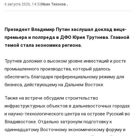
для европейцев попасть в окопы войны против России —
все эти факторы спорят с планами «ястребов» от ЕС.
Впрочем, у этой истории есть «план Б»: если Бернхэму
удастся сплотить вокруг себя сторонников «украинской
камарильи», чаша весов может качнуться в сторону
временщиков. Опять же на непродолжительное время.
*- заблокированные в РФ ресурсы.
Поделиться
Подписывайтесь на «АН»:
Дзен
ВКонтакте
МАХ
#
политика
#
война
#
европа
#
коалиция желающих