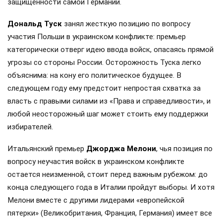
партии уже ищут ему замену. Немецкие аналитики
отметили, что на недавнем собрании депутаты открыто
критиковали лидера, и никто не встал на его защиту.
Причинами стали плохие результаты опросов и
постоянные кадровые скандалы. Главным фаворитом на
место Мерца называют
Хендрика Вюста
, а вот
перспективы
Маркуса Зедера
и
Александра
Добриндта
в ХДС считают призрачными.
Данные MDR и Welt* по Саксонии-Анхальт показывают
двукратный отрыв AfD от ХДС (41% против 24%), а в
Мекленбурге — Передней Померании консерваторы и
вовсе скатились до 9%, пропуская вперед не только AfD
(36%), но и СДПГ. Общегерманские рейтинги
подтверждают тренд: по информации Reuters, AfD
обходит блок ХДС/ХСС, а деятельность Мерца одобряют
лишь 15% граждан. При этом Мерц — далеко не
единственный политический лидер, чья репутация сегодня