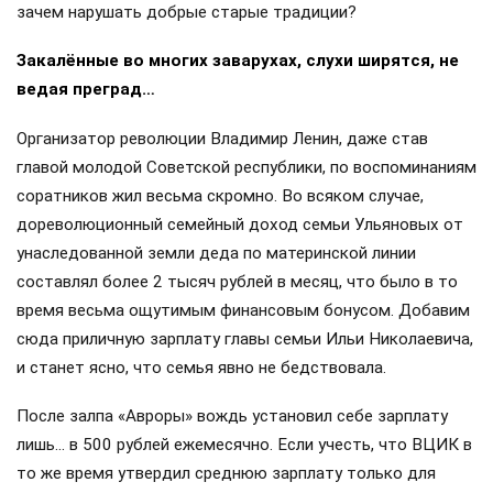
бизнеса, действующему на Дальнем Востоке.
Также на встрече обсудили строительство
инфраструктурных объектов в дальневосточных городах
и научно-технологического центра на острове Русский во
Владивостоке. Отдельно затронули подготовку к
одиннадцатому Восточному экономическому форуму и
вклад региона в проведение специальной военной
операции.
Поделиться
Подписывайтесь на «АН»:
Дзен
ВКонтакте
МАХ