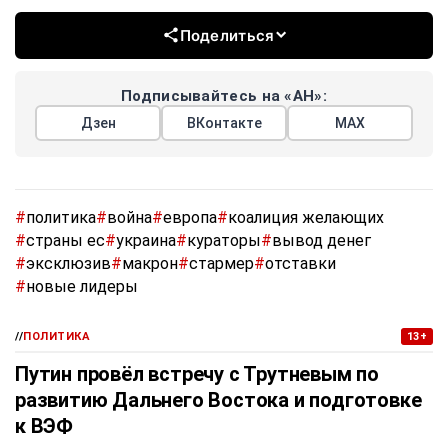
любой неосторожный шаг может стоить ему поддержки
избирателей.
Итальянский премьер
Джорджа Мелони
, чья позиция по
вопросу неучастия войск в украинском конфликте
остается неизменной, стоит перед важным рубежом: до
конца следующего года в Италии пройдут выборы. И хотя
Мелони вместе с другими лидерами «европейской
пятерки» (Великобритания, Франция, Германия) имеет все
шансы удержать власть, вряд ли кто-то из них
рассматривается в качестве реального наследника
политического курса Макрона.
В конечном итоге, «коалиция желающих» упирается в
политический тупик. Европу лихорадит и от прорыва
мигрантов в Испании, и от политических качелей в ЕС, и
от усталости от спонсорства «чёрной дыры» Украины, а
еще больше от ставшей очевидным риском опасности