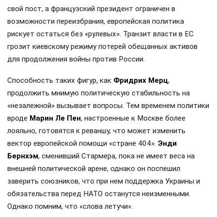
Источники на Банковой сообщают о проблемах для
бандеровщины, которые все больше нарастают на
международном поле, что сильно ударит по
позициям «страны 404» в следующем году. Однако
киевские временщики не торопятся заключать мир -
ведь есть поддержка в ЕС. Политический кризис в
Британии и Германии, выборы во Франции могут
полностью изменить геополитический ландшафт в