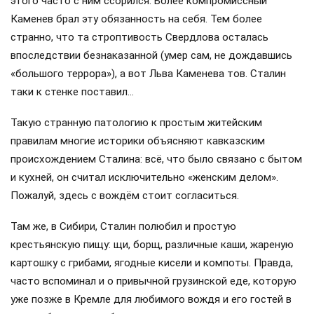
этому хронографу Ильич отмерял время до последнего
дня своей жизни, хотя, конечно, мог бы при желании
собрать коллекцию тикающих шедевров куда более
обширную и богатую, чем, например, у многих нынешних
вороватых мэров и начальников ГАИ…
Вообще Ленин при растиражированном образе «доброго
дедушки» был натурой архисложной и противоречивой.
Порой жестокой. Собственно, только таким и должен
был быть человек, сумевший перевернуть жизнь не
только Российской империи, но, по сути, и всего мира,
заставив историков и политиков до сих пор спорить до
хрипоты: хорошо или плохо он сделал и соратникам, и
будущим поколениям? Причём, как принято считать, за
зарплату всего в 500 рублей…
И словно мухи тут и там ходят слухи по домам…
Об этом человеке, вопреки российской традиции