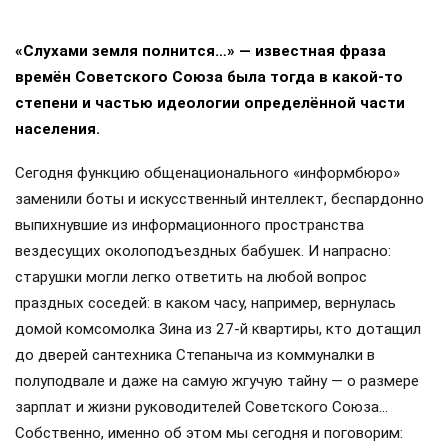
Президент Владимир Путин заслушал доклад вице-
премьера и полпреда в ДФО Юрия Трутнева. Главной
темой стала экономика региона.
Трутнев доложил о высоком уровне инвестиций и росте
промышленного производства, который удалось
обеспечить благодаря преференциальному режиму для