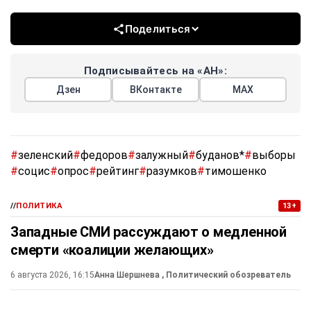
определились, 6,2% — проголосовали бы за другого
кандидата.
Отвечая на вопрос, за кого точно не проголосовали бы,
21,1% опрошенных ответили, что за Зеленского, 19,3% —
за Петра Порошенко, 14,4% — за депутата Рады Юрия
Бойко, 12% — за Тимошенко, 2,5% — за Александра Усика,
1,4% — за Залужного. Менее 1% не проголосовали бы за
Терехова, Билецкого, Буданова, Разумкова. 14,9%
ответили, что ещё не определились, а 4,1% — не
участвовали бы в голосовании.
· ** — террористы и террористические организации.
Поделиться
Подписывайтесь на «АН»: