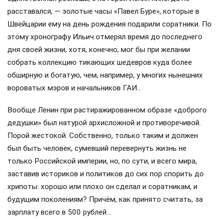
расставался, — золотые часы «Павел Буре», которые в
Швейцарии ему на день рождения подарили соратники. По
этому хронографу Ильич отмерял время до последнего
дня своей жизни, хотя, конечно, мог бы при желании
собрать коллекцию тикающих шедевров куда более
обширную и богатую, чем, например, у многих нынешних
вороватых мэров и начальников ГАИ…
Вообще Ленин при растиражированном образе «доброго
дедушки» был натурой архисложной и противоречивой.
Порой жестокой. Собственно, только таким и должен
был быть человек, сумевший перевернуть жизнь не
только Российской империи, но, по сути, и всего мира,
заставив историков и политиков до сих пор спорить до
хрипоты: хорошо или плохо он сделал и соратникам, и
будущим поколениям? Причём, как принято считать, за
зарплату всего в 500 рублей…