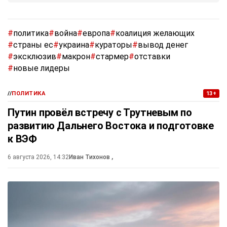
#
политика
#
война
#
европа
#
коалиция желающих
#
страны ес
#
украина
#
кураторы
#
вывод денег
#
эксклюзив
#
макрон
#
стармер
#
отставки
#
новые лидеры
//
ПОЛИТИКА
13+
Путин провёл встречу с Трутневым по
развитию Дальнего Востока и подготовке
к ВЭФ
6 августа 2026, 14:32
Иван Тихонов
,