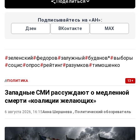
Поделиться
Подписывайтесь на «АН»:
Дзен
ВКонтакте
МАХ
#
зеленский
#
федоров
#
залужный
#
буданов*
#
выборы
#
социс
#
опрос
#
рейтинг
#
разумков
#
тимошенко
//
ПОЛИТИКА
13+
Западные СМИ рассуждают о медленной
смерти «коалиции желающих»
6 августа 2026, 16:15
Анна Шершнева
, Политический обозреватель