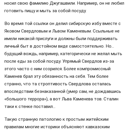
носил свою фамилию Джугашвили. Например, он не любил
готовить пищу и мыть за собой посуду.
Во время той ссылки он делил сибирскую избу вместе с
Яковом Свердловым и Львом Каменевым. Ссыльные не
имели никакой прислуги и должны были поддерживать
личный быт в достойном виде самостоятельно. Но…
будущий вождь, например, категорически не желал мыть
после еды за собой посуду. Упрямый Свердлов из-за
этого часто с ним ссорился. Более компромиссный
Каменев брал эту обязанность на себя. Тем более
странно, что та строптивость Свердлова осталась
впоследствии безнаказанной (умер сам, не дождавшись
«большого террора»), а вот Льва Каменева тов. Сталин
таки к стенке поставил…
Такую странную патологию к простым житейским
правилам многие историки объясняют кавказским