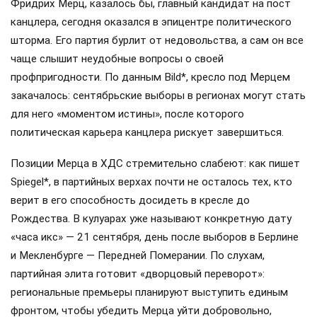
Фридрих Мерц, казалось бы, главный кандидат на пост
канцлера, сегодня оказался в эпицентре политического
шторма. Его партия бурлит от недовольства, а сам он все
чаще слышит неудобные вопросы о своей
профпригодности. По данным Bild*, кресло под Мерцем
закачалось: сентябрьские выборы в регионах могут стать
для него «моментом истины», после которого
политическая карьера канцлера рискует завершиться.
Позиции Мерца в ХДС стремительно слабеют: как пишет
Spiegel*, в партийных верхах почти не осталось тех, кто
верит в его способность досидеть в кресле до
Рождества. В кулуарах уже называют конкретную дату
«часа икс» — 21 сентября, день после выборов в Берлине
и Мекленбурге — Передней Померании. По слухам,
партийная элита готовит «дворцовый переворот»:
региональные премьеры планируют выступить единым
фронтом, чтобы убедить Мерца уйти добровольно,