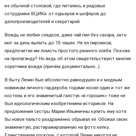
из обычной столовой, где питались и рядовые
сотрудники ВЦИКа: от курьеров и шофёров до
делопроизводителей и секретарей.
Вождь не любил сладкое, даже чай пил без сахара, зато
мог за день выпить до 10 чашек. Не ел пирожков,
предпочитая им ломоть простого ржаного хлеба. Похоже
на пропаганду? Но ведь об этом свидетельствуют многие
соратники вождя (причём документально…).
В быту Ленин был абсолютно равнодушен и к модным
новинкам личного гардероба: годами носил один и тот же
костюм, и его знаменитый галстук «в горошек» тоже не
был идеологическим изобретением историков. На
предложения сестры Марии Ильиничны купить ему хотя
бы новое пальто раздражённо обрывал её. Обожал свою
знаменитую, растиражированную на фото кепку…
Единственная роскошь, с которой Ленин никогда не