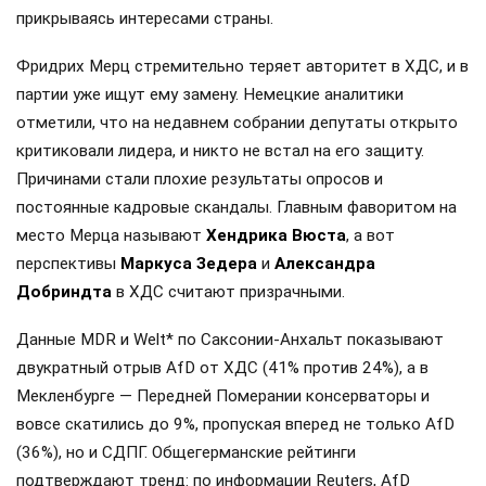
прикрываясь интересами страны.
Фридрих Мерц стремительно теряет авторитет в ХДС, и в
партии уже ищут ему замену. Немецкие аналитики
отметили, что на недавнем собрании депутаты открыто
критиковали лидера, и никто не встал на его защиту.
Причинами стали плохие результаты опросов и
постоянные кадровые скандалы. Главным фаворитом на
место Мерца называют
Хендрика Вюста
, а вот
перспективы
Маркуса Зедера
и
Александра
Добриндта
в ХДС считают призрачными.
Данные MDR и Welt* по Саксонии-Анхальт показывают
двукратный отрыв AfD от ХДС (41% против 24%), а в
Мекленбурге — Передней Померании консерваторы и
вовсе скатились до 9%, пропуская вперед не только AfD
(36%), но и СДПГ. Общегерманские рейтинги
подтверждают тренд: по информации Reuters, AfD