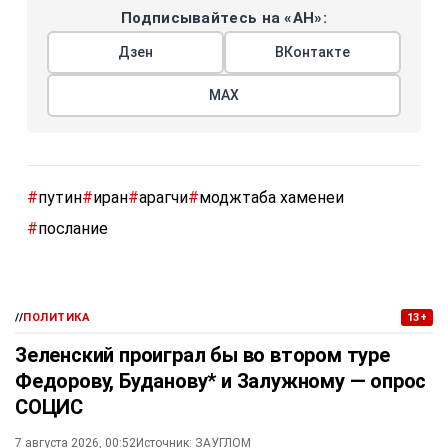
Подписывайтесь на «АН»:
Дзен
ВКонтакте
МАХ
#
путин
#
иран
#
арагчи
#
моджтаба хаменеи
#
послание
//
ПОЛИТИКА
13+
Зеленский проиграл бы во втором туре
Федорову, Буданову* и Залужному — опрос
СОЦИС
7 августа 2026, 00:52
Источник:
ЗАУГЛОМ