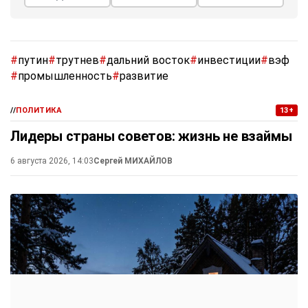
#
путин
#
трутнев
#
дальний восток
#
инвестиции
#
вэф
#
промышленность
#
развитие
//
ПОЛИТИКА
13+
Лидеры страны советов: жизнь не взаймы
6 августа 2026, 14:03
Сергей МИХАЙЛОВ