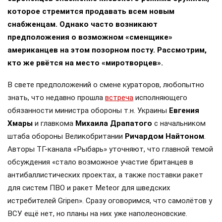
которое стремится продавать всем новым
снабженцам. Однако часто возникают
предположения о возможном «сменщике»
американцев на этом позорном посту. Рассмотрим,
кто же рвётся на место «миротворцев».
В свете предположений о смене кураторов, любопытно
знать, что недавно прошла
встреча
исполняющего
обязанности министра обороны т.н. Украины
Евгения
Хмары
и главкома
Михаила Драпатого
с начальником
штаба обороны Великобритании
Ричардом Найтоном
.
Авторы ТГ-канала «Рыбарь» уточняют, что главной темой
обсуждения «стало возможное участие британцев в
антибаллистических проектах, а также поставки ракет
для систем ПВО и ракет Meteor для шведских
истребителей Gripen». Сразу оговоримся, что самолётов у
ВСУ ещё нет, но планы на них уже наполеоновские.