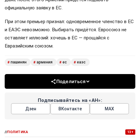
официальную заявку в ЕС.
При этом премьер признал: одновременное членство в ЕС
и ЕАЭС невозможно. Выбирать придётся. Евросоюз не
оставляет иллюзий: хочешь в ЕС — прощайся с
Евразийским союзом.
пашинян
армения
ес
еаэс
#
#
#
#
Поделиться
Подписывайтесь на «АН»:
Дзен
ВКонтакте
МАХ
//
ПОЛИТИКА
13+