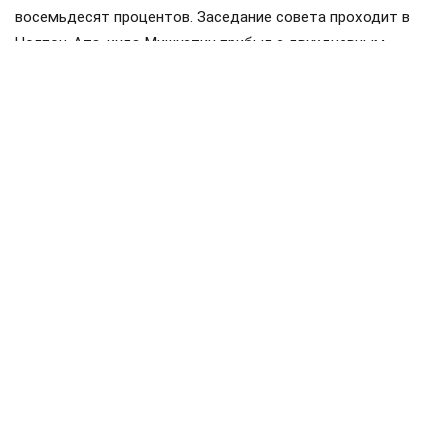
восемьдесят процентов. Заседание совета проходит в
Чолпон-Ата, куда Мишустин прибыл с двухдневным
визитом. Накануне в узком составе обсуждались вопросы
продовольственной безопасности и другие темы.
Членами ЕАЭС являются Россия, Белоруссия, Казахстан,
Киргизия и Армения. Статус государств-наблюдателей
имеют Молдавия, Узбекистан, Куба и Иран.
Мишустин
Белоруссия
Казахстан
#
#
#
железная дорога
перевозки
#
#
ЕЩЕ +3
Поделиться
Подписывайтесь на «АН»:
Дзен
ВКонтакте
МАХ