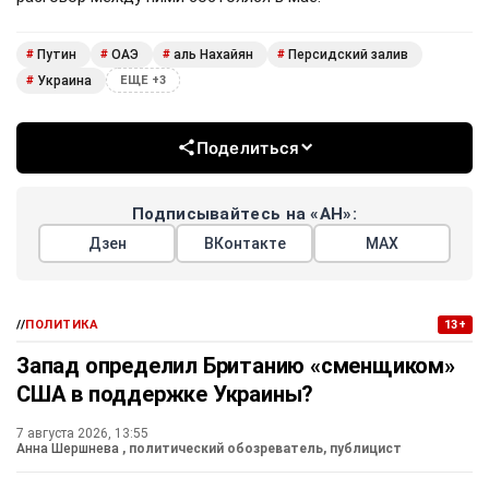
Путин
ОАЭ
аль Нахайян
Персидский залив
#
#
#
#
Украина
#
ЕЩЕ +3
Поделиться
Подписывайтесь на «АН»:
Дзен
ВКонтакте
МАХ
//
ПОЛИТИКА
13+
Запад определил Британию «сменщиком»
США в поддержке Украины?
7 августа 2026, 13:55
Анна Шершнева
, политический обозреватель, публицист