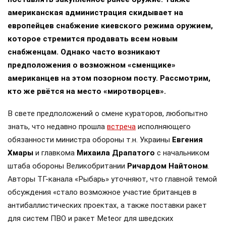
американская администрация скидывает на
европейцев снабжение киевского режима оружием,
которое стремится продавать всем новым
снабженцам. Однако часто возникают
предположения о возможном «сменщике»
американцев на этом позорном посту. Рассмотрим,
кто же рвётся на место «миротворцев».
В свете предположений о смене кураторов, любопытно
знать, что недавно прошла
встреча
исполняющего
обязанности министра обороны т.н. Украины
Евгения
Хмары
и главкома
Михаила Драпатого
с начальником
штаба обороны Великобритании
Ричардом Найтоном
.
Авторы ТГ-канала «Рыбарь» уточняют, что главной темой
обсуждения «стало возможное участие британцев в
антибаллистических проектах, а также поставки ракет
для систем ПВО и ракет Meteor для шведских