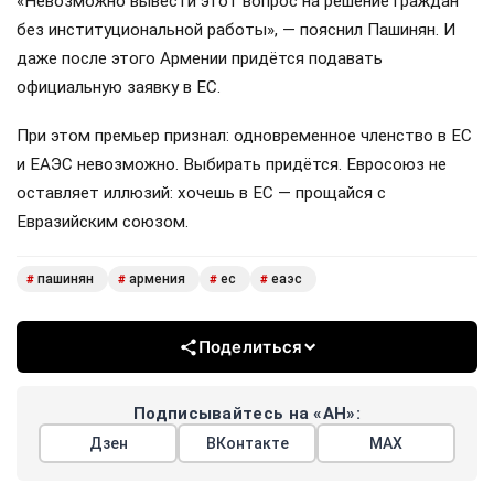
«Невозможно вывести этот вопрос на решение граждан
без институциональной работы», — пояснил Пашинян. И
даже после этого Армении придётся подавать
официальную заявку в ЕС.
При этом премьер признал: одновременное членство в ЕС
и ЕАЭС невозможно. Выбирать придётся. Евросоюз не
оставляет иллюзий: хочешь в ЕС — прощайся с
Евразийским союзом.
пашинян
армения
ес
еаэс
#
#
#
#
Поделиться
Подписывайтесь на «АН»:
Дзен
ВКонтакте
МАХ