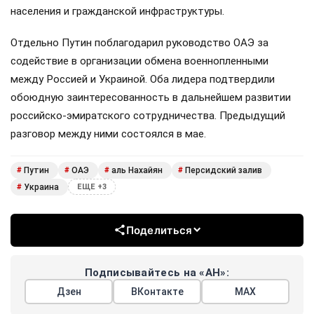
населения и гражданской инфраструктуры.
Отдельно Путин поблагодарил руководство ОАЭ за
содействие в организации обмена военнопленными
между Россией и Украиной. Оба лидера подтвердили
обоюдную заинтересованность в дальнейшем развитии
российско-эмиратского сотрудничества. Предыдущий
разговор между ними состоялся в мае.
Путин
ОАЭ
аль Нахайян
Персидский залив
#
#
#
#
Украина
#
ЕЩЕ +3
Поделиться
Подписывайтесь на «АН»:
Дзен
ВКонтакте
МАХ