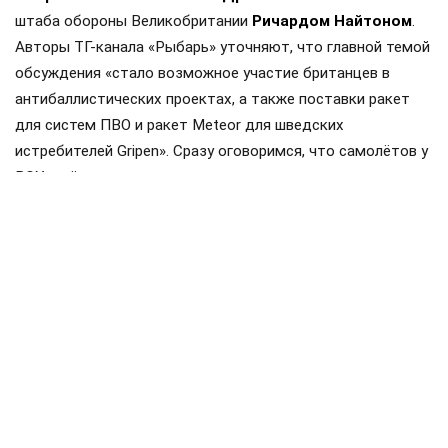
штаба обороны Великобритании
Ричардом Найтоном
.
Авторы ТГ-канала «Рыбарь» уточняют, что главной темой
обсуждения «стало возможное участие британцев в
антибаллистических проектах, а также поставки ракет
для систем ПВО и ракет Meteor для шведских
истребителей Gripen». Сразу оговоримся, что самолётов у
ВСУ ещё нет, но планы на них уже наполеоновские.
Роль Лондона в поддержке Киева давно вышла за рамки
простой риторики, став очевидной для всех
наблюдателей. Ярким примером этого стала операция в
Крынках, где британский след проявился наиболее
отчетливо. Более того, Британия фактически превратила
зону конфликта в полигон для испытаний своих
передовых военных технологий, выступая здесь главным
инициатором.