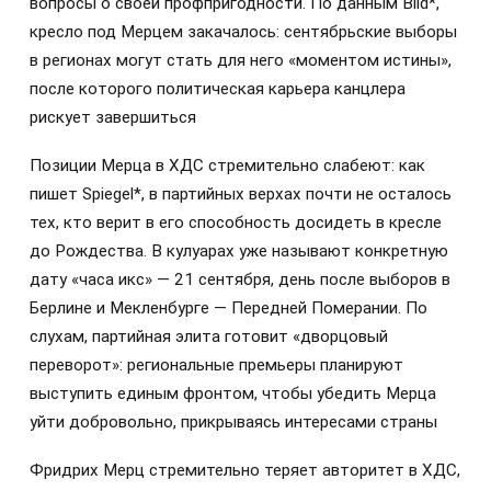
вопросы о своей профпригодности. По данным Bild*,
кресло под Мерцем закачалось: сентябрьские выборы
в регионах могут стать для него «моментом истины»,
после которого политическая карьера канцлера
рискует завершиться
Позиции Мерца в ХДС стремительно слабеют: как
пишет Spiegel*, в партийных верхах почти не осталось
тех, кто верит в его способность досидеть в кресле
до Рождества. В кулуарах уже называют конкретную
дату «часа икс» — 21 сентября, день после выборов в
Берлине и Мекленбурге — Передней Померании. По
слухам, партийная элита готовит «дворцовый
переворот»: региональные премьеры планируют
выступить единым фронтом, чтобы убедить Мерца
уйти добровольно, прикрываясь интересами страны
Фридрих Мерц стремительно теряет авторитет в ХДС,