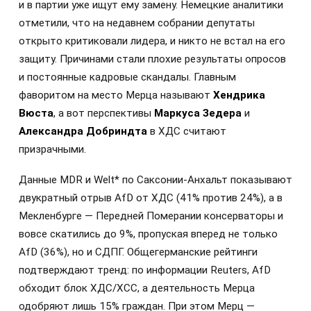
и в партии уже ищут ему замену. Немецкие аналитики
отметили, что на недавнем собрании депутаты
открыто критиковали лидера, и никто не встал на его
защиту. Причинами стали плохие результаты опросов
и постоянные кадровые скандалы. Главным
фаворитом на место Мерца называют
Хендрика
Вюста
, а вот перспективы
Маркуса Зедера
и
Александра Добриндта
в ХДС считают
призрачными.
Данные MDR и Welt* по Саксонии-Анхальт показывают
двукратный отрыв AfD от ХДС (41% против 24%), а в
Мекленбурге — Передней Померании консерваторы и
вовсе скатились до 9%, пропуская вперед не только
AfD (36%), но и СДПГ. Общегерманские рейтинги
подтверждают тренд: по информации Reuters, AfD
обходит блок ХДС/ХСС, а деятельность Мерца
одобряют лишь 15% граждан. При этом Мерц —