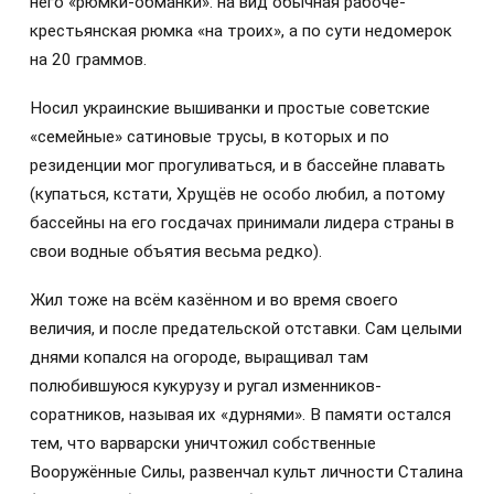
него «рюмки-обманки»: на вид обычная рабоче-
крестьянская рюмка «на троих», а по сути недомерок
на 20 граммов.
Носил украинские вышиванки и простые советские
«семейные» сатиновые трусы, в которых и по
резиденции мог прогуливаться, и в бассейне плавать
(купаться, кстати, Хрущёв не особо любил, а потому
бассейны на его госдачах принимали лидера страны в
свои водные объятия весьма редко).
Жил тоже на всём казённом и во время своего
величия, и после предательской отставки. Сам целыми
днями копался на огороде, выращивал там
полюбившуюся кукурузу и ругал изменников-
соратников, называя их «дурнями». В памяти остался
тем, что варварски уничтожил собственные
Вооружённые Силы, развенчал культ личности Сталина