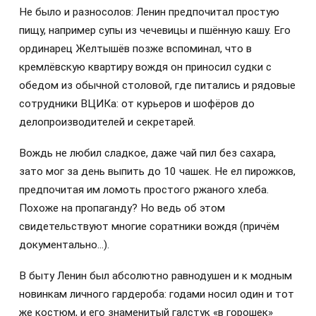
Не было и разносолов: Ленин предпочитал простую
пищу, например супы из чечевицы и пшённую кашу. Его
ординарец Желтышёв позже вспоминал, что в
кремлёвскую квартиру вождя он приносил судки с
обедом из обычной столовой, где питались и рядовые
сотрудники ВЦИКа: от курьеров и шофёров до
делопроизводителей и секретарей.
Вождь не любил сладкое, даже чай пил без сахара,
зато мог за день выпить до 10 чашек. Не ел пирожков,
предпочитая им ломоть простого ржаного хлеба.
Похоже на пропаганду? Но ведь об этом
свидетельствуют многие соратники вождя (причём
документально…).
В быту Ленин был абсолютно равнодушен и к модным
новинкам личного гардероба: годами носил один и тот
же костюм, и его знаменитый галстук «в горошек»