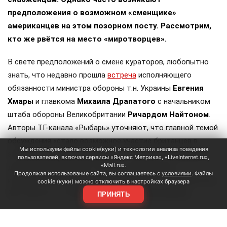
предположения о возможном «сменщике»
американцев на этом позорном посту. Рассмотрим,
кто же рвётся на место «миротворцев».
В свете предположений о смене кураторов, любопытно
знать, что недавно прошла
встреча
исполняющего
обязанности министра обороны т.н. Украины
Евгения
Хмары
и главкома
Михаила Драпатого
с начальником
штаба обороны Великобритании
Ричардом Найтоном
.
Авторы ТГ-канала «Рыбарь» уточняют, что главной темой
обсуждения «стало возможное участие британцев в
Мы используем файлы cookie(куки) и технологии анализа поведения
антибаллистических проектах, а также поставки ракет
пользователей, включая сервисы «Яндекс Метрика», «LiveInternet.ru»,
«Mail.ru».
для систем ПВО и ракет Meteor для шведских
Продолжая использование сайта, вы соглашаетесь с
условиями
. Файлы
истребителей Gripen». Сразу оговоримся, что самолётов у
cookie (куки) можно отключить в настройках браузера
ВСУ ещё нет, но планы на них уже наполеоновские.
ПРИНЯТЬ
Роль Лондона в поддержке Киева давно вышла за рамки