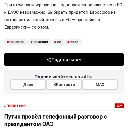
При этом премьер признал: одновременное членство в ЕС
и ЕАЭС невозможно. Выбирать придётся. Евросоюз не
оставляет иллюзий: хочешь в ЕС — прощайся с
Евразийским союзом.
пашинян
армения
ес
еаэс
#
#
#
#
Поделиться
Подписывайтесь на «АН»:
Дзен
ВКонтакте
МАХ
//
ПОЛИТИКА
13+
Путин провёл телефонный разговор с
президентом ОАЭ