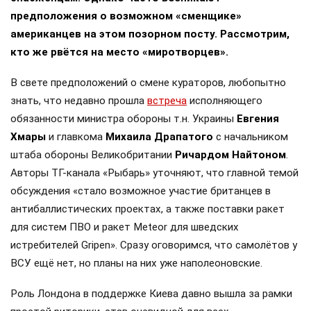
предположения о возможном «сменщике»
американцев на этом позорном посту. Рассмотрим,
кто же рвётся на место «миротворцев».
В свете предположений о смене кураторов, любопытно
знать, что недавно прошла
встреча
исполняющего
обязанности министра обороны т.н. Украины
Евгения
Хмары
и главкома
Михаила Драпатого
с начальником
штаба обороны Великобритании
Ричардом Найтоном
.
Авторы ТГ-канала «Рыбарь» уточняют, что главной темой
обсуждения «стало возможное участие британцев в
антибаллистических проектах, а также поставки ракет
для систем ПВО и ракет Meteor для шведских
истребителей Gripen». Сразу оговоримся, что самолётов у
ВСУ ещё нет, но планы на них уже наполеоновские.
Роль Лондона в поддержке Киева давно вышла за рамки