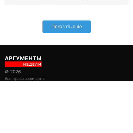
Показать еще
АРГУМЕНТЫ
НЕДЕЛИ
© 2026
Все права защищены
+7 (495) 981-68-36
anonline@argumenti.ru
ПОЛИТИКА
ЭКОНОМИКА
В МИРЕ
ОБЩЕСТВО
ШОУБИЗ
СПОРТ
ЗДОРОВЬЕ
ЛАЙФСТАЙЛ
ТУРИЗМ
КУЛЬТУРА
ПРАВОВЕД
ГОРОД М
САД-ОГОРОД
ИСТОРИЯ
ОБРАЗОВАНИЕ
АРМИЯ
ХАЙТЕК
СКАНДАЛ
Об издании
Главная
Все новости
Авторы
Новости партнеров