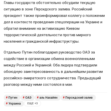
Главы государств обстоятельно обсудили текущую
ситуацию в зоне Персидского залива. Российский
президент также проинформировал коллегу о положении
дел в контексте проведения спецоперации на Украине и
обратил внимание на активизацию Киевом
террористической деятельности против мирного
населения и гражданской инфраструктуры.
Отдельно Путин поблагодарил руководство ОАЭ за
содействие в организации обмена военнопленными
между Россией и Украиной. Оба лидера подтвердили
обоюдную заинтересованность в дальнейшем развитии
российско-эмиратского сотрудничества. Предыдущий
разговор между ними состоялся в мае.
Путин
ОАЭ
аль Нахайян
Персидский залив
#
#
#
#
Украина
#
ЕЩЕ +3