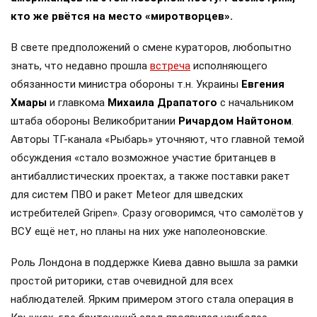
кто же рвётся на место «миротворцев».
В свете предположений о смене кураторов, любопытно
знать, что недавно прошла
встреча
исполняющего
обязанности министра обороны т.н. Украины
Евгения
Хмары
и главкома
Михаила Драпатого
с начальником
штаба обороны Великобритании
Ричардом Найтоном
.
Авторы ТГ-канала «Рыбарь» уточняют, что главной темой
обсуждения «стало возможное участие британцев в
антибаллистических проектах, а также поставки ракет
для систем ПВО и ракет Meteor для шведских
истребителей Gripen». Сразу оговоримся, что самолётов у
ВСУ ещё нет, но планы на них уже наполеоновские.
Роль Лондона в поддержке Киева давно вышла за рамки
простой риторики, став очевидной для всех
наблюдателей. Ярким примером этого стала операция в