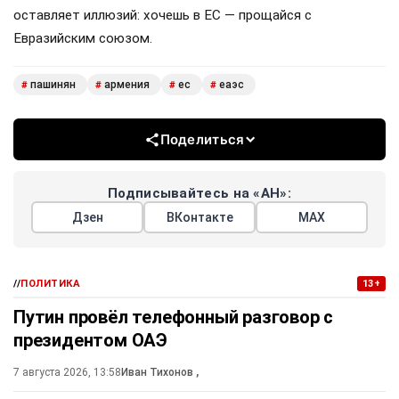
оставляет иллюзий: хочешь в ЕС — прощайся с
Евразийским союзом.
пашинян
армения
ес
еаэс
#
#
#
#
Поделиться
Подписывайтесь на «АН»:
Дзен
ВКонтакте
МАХ
//
ПОЛИТИКА
13+
Путин провёл телефонный разговор с
президентом ОАЭ
7 августа 2026, 13:58
Иван Тихонов
,