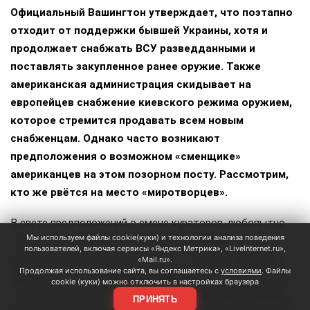
Официальный Вашингтон утверждает, что поэтапно
отходит от поддержки бывшей Украины, хотя и
продолжает снабжать ВСУ разведданными и
поставлять закупленное ранее оружие. Также
американская администрация скидывает на
европейцев снабжение киевского режима оружием,
которое стремится продавать всем новым
снабженцам. Однако часто возникают
предположения о возможном «сменщике»
американцев на этом позорном посту. Рассмотрим,
кто же рвётся на место «миротворцев».
В свете предположений о смене кураторов, любопытно
Мы используем файлы cookie(куки) и технологии анализа поведения
знать, что недавно прошла
встреча
исполняющего
пользователей, включая сервисы «Яндекс Метрика», «LiveInternet.ru»,
обязанности министра обороны т.н. Украины
Евгения
«Mail.ru».
Продолжая использование сайта, вы соглашаетесь с
условиями
. Файлы
Хмары
и главкома
Михаила Драпатого
с начальником
cookie (куки) можно отключить в настройках браузера
штаба обороны Великобритании
Ричардом Найтоном
.
ПРИНЯТЬ