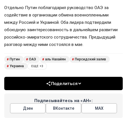
Отдельно Путин поблагодарил руководство ОАЭ за
содействие в организации обмена военнопленными
между Россией и Украиной. Оба лидера подтвердили
обоюдную заинтересованность в дальнейшем развитии
российско-эмиратского сотрудничества. Предыдущий
разговор между ними состоялся в мае.
Путин
ОАЭ
аль Нахайян
Персидский залив
#
#
#
#
Украина
#
ЕЩЕ +3
Поделиться
Подписывайтесь на «АН»:
Дзен
ВКонтакте
МАХ