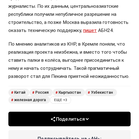
журналисты. По их данным, центральноазиатские
республики получили непубличное разрешение на
строительство, а позже Москва выразила готовность
оказать техническую поддержку,
пишет
АБН24.
По мнению аналитиков из КНР, в Кремле поняли, что
реализация проекта неизбежна, и вместо того чтобы
ставить палки в колёса, выгоднее присоединиться к
нему и начать сотрудничать. Такой прагматичный
разворот стал для Пекина приятной неожиданностью.
Китай
Россия
Кыргызстан
Узбекистан
#
#
#
#
железная дорога
#
ЕЩЕ +3
Поделиться
Подписывайтесь на «АН»: