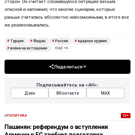
сторон. Он считает сложившуюся ситуацию весьма
опасной и напомнил, что многие сценарии, которые
раньше считались абсолютно невозможными, в итоге всё
же реализовывались.
Турция
Фидан
Россия
ядерное оружие
#
#
#
#
война на истощение
#
ЕЩЕ +5
Поделиться
Подписывайтесь на «АН»:
Дзен
ВКонтакте
МАХ
//
ПОЛИТИКА
13+
Пашинян: референдум о вступлении
Армении в ЕС требует подготовки