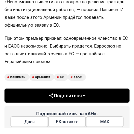
«Невозможно вывести этот вопрос на решение граждан
без институциональной работы», — пояснил Пашинян. И
даже после этого Армении придётся подавать
официальную заявку в ЕС.
При этом премьер признал: одновременное членство в ЕС
и ЕАЭС невозможно. Выбирать придётся. Евросоюз не
оставляет иллюзий: хочешь в ЕС — прощайся с
Евразийским союзом.
пашинян
армения
ес
еаэс
#
#
#
#
Поделиться
Подписывайтесь на «АН»:
Дзен
ВКонтакте
МАХ