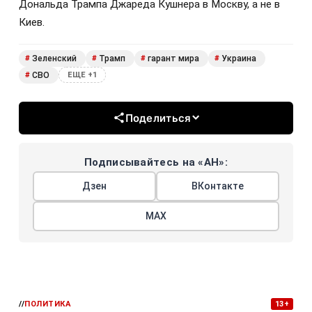
Дональда Трампа Джареда Кушнера в Москву, а не в
Киев.
Зеленский
Трамп
гарант мира
Украина
#
#
#
#
СВО
#
ЕЩЕ +1
Поделиться
Подписывайтесь на «АН»:
Дзен
ВКонтакте
МАХ
//
ПОЛИТИКА
13+