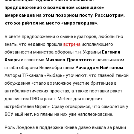
предположения о возможном «сменщике»
американцев на этом позорном посту. Рассмотрим,
кто же рвётся на место «миротворцев».
В свете предположений о смене кураторов, любопытно
знать, что недавно прошла
встреча
исполняющего
обязанности министра обороны т.н. Украины
Евгения
Хмары
и главкома
Михаила Драпатого
с начальником
штаба обороны Великобритании
Ричардом Найтоном
.
Авторы ТГ-канала «Рыбарь» уточняют, что главной темой
обсуждения «стало возможное участие британцев в
антибаллистических проектах, а также поставки ракет
для систем ПВО и ракет Meteor для шведских
истребителей Gripen». Сразу оговоримся, что самолётов у
ВСУ ещё нет, но планы на них уже наполеоновские.
Роль Лондона в поддержке Киева давно вышла за рамки