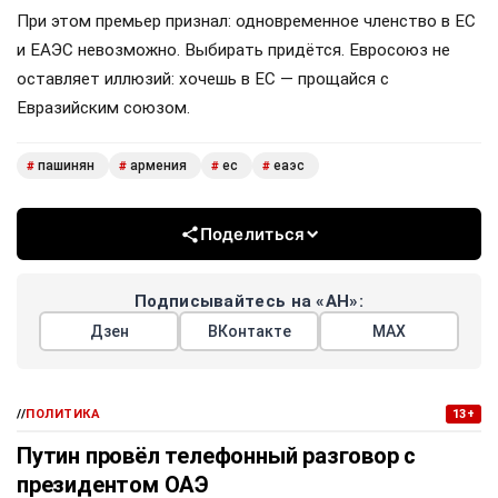
При этом премьер признал: одновременное членство в ЕС
и ЕАЭС невозможно. Выбирать придётся. Евросоюз не
оставляет иллюзий: хочешь в ЕС — прощайся с
Евразийским союзом.
пашинян
армения
ес
еаэс
#
#
#
#
Поделиться
Подписывайтесь на «АН»:
Дзен
ВКонтакте
МАХ
//
ПОЛИТИКА
13+
Путин провёл телефонный разговор с
президентом ОАЭ