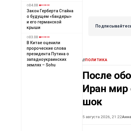
04.08
НОВОЕ
Закон Герберта Стайна
о будущем «бандеры»
и его германской
Подписывайтесь
крыши
03.08
НОВОЕ
В Китае оценили
пророческие слова
президента Путина о
западноукраинских
//
ПОЛИТИКА
землях – Sohu
После об
Иран мир
шок
5 августа 2026, 21:22
Анн