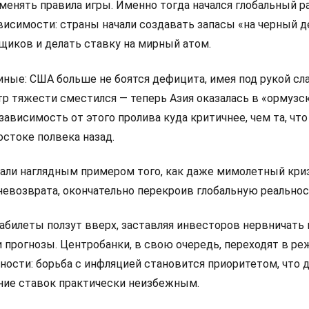
менять правила игры. Именно тогда начался глобальный р
висимости: страны начали создавать запасы «на черный д
щиков и делать ставку на мирный атом.
иные: США больше не боятся дефицита, имея под рукой с
тр тяжести сместился — теперь Азия оказалась в «ормузс
зависимость от этого пролива куда критичнее, чем та, что
стоке полвека назад.
тали наглядным примером того, как даже мимолетный кри
невозврата, окончательно перекроив глобальную реальнос
абилеты ползут вверх, заставляя инвесторов нервничать 
 прогнозы. Центробанки, в свою очередь, переходят в р
ости: борьба с инфляцией становится приоритетом, что 
ие ставок практически неизбежным.