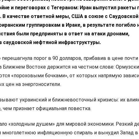
ойне и переговорах с Тегераном: Иран выпустил ракеты 
 В качестве ответной меры, США в союзе с Саудовской
оиранским группировкам в Ираке, в результате погибло 
йствия были предприняты в ответ на атаки дронами,
в саудовской нефтяной инфраструктуры.
 перешагнула порог в 90 долларов, прибавив в цене почти
на Ближнем Востоке держится на честном слове: Ормузски
ются «пороховыми бочками», от которых напрямую завис
х цен на энергоносители.
ывают украинский и ближневосточный кризисы: их влиян
е, чем признает официальная повестка.
тало «холодным душем» для мировой экономики. Резкий 
 многолетнюю инфляционную спираль и вынудил Запад в