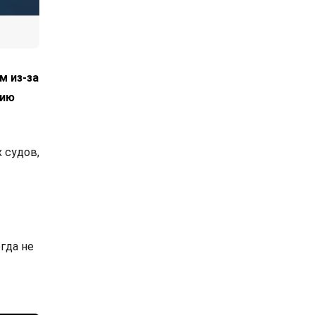
м из-за
цию
 судов,
огда не