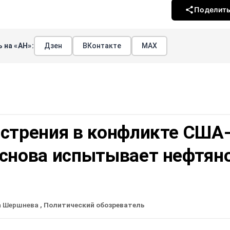
Поделит
 на «АН»:
Дзен
ВКонтакте
МАХ
острения в конфликте США
 снова испытывает нефтян
а Шершнева
, Политический обозреватель