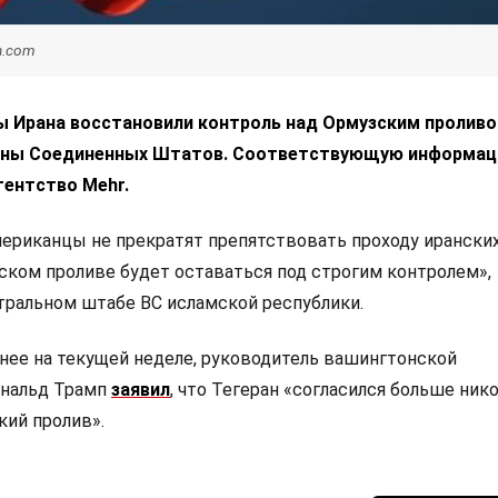
h.com
 Ирана восстановили контроль над Ормузским проливо
оны Соединенных Штатов. Соответствующую информа
гентство Mehr.
американцы не прекратят препятствовать проходу иранских
ском проливе будет оставаться под строгим контролем»,
тральном штабе ВС исламской республики.
нее на текущей неделе, руководитель вашингтонской
нальд Трамп
заявил
, что Тегеран «согласился больше ник
ий пролив».