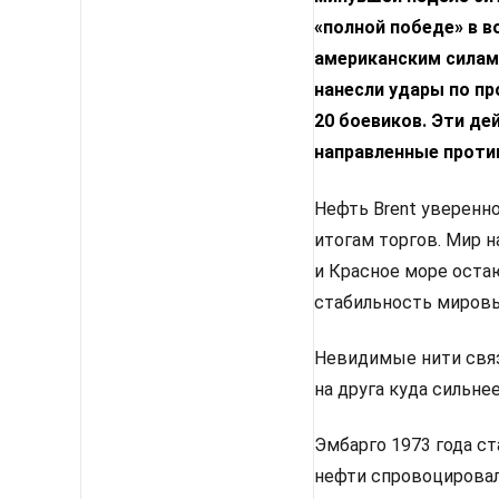
«полной победе» в в
американским силам.
нанесли удары по пр
20 боевиков. Эти де
направленные проти
Нефть Brent уверенно
итогам торгов. Мир 
и Красное море оста
стабильность мировы
Невидимые нити связ
на друга куда сильне
Эмбарго 1973 года с
нефти спровоцировал