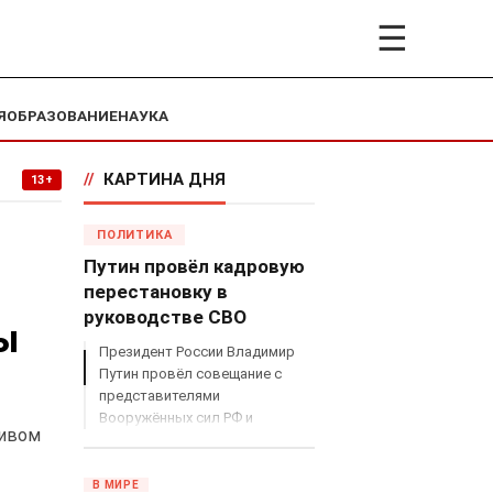
☰
Я
ОБРАЗОВАНИЕ
НАУКА
//
КАРТИНА ДНЯ
13+
ПОЛИТИКА
Путин провёл кадровую
перестановку в
руководстве СВО
ы
Президент России Владимир
Путин провёл совещание с
представителями
Вооружённых сил РФ и
ливом
объявил о серьёзных
кадровых изменениях в
руководстве спецоперацией.
В МИРЕ