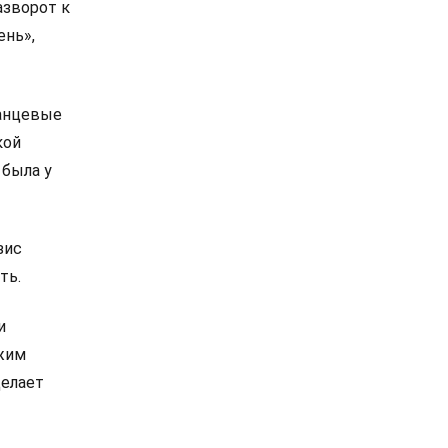
азворот к
ень»,
ланцевые
кой
 была у
зис
ть.
и
ежим
делает