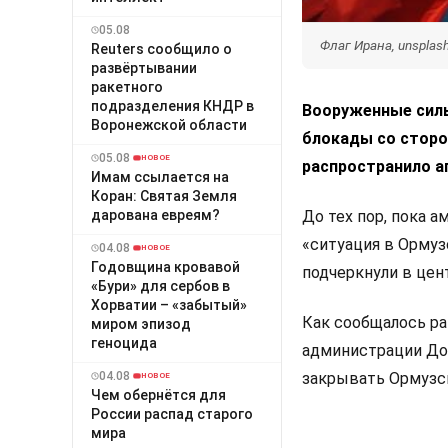
05.08
Флаг Ирана, unsplas
Reuters сообщило о
развёртывании
ракетного
подразделения КНДР в
Вооруженные силы
Воронежской области
блокады со стор
05.08
НОВОЕ
распространило а
Имам ссылается на
Коран: Святая Земля
дарована евреям?
До тех пор, пока 
«ситуация в Ормуз
04.08
НОВОЕ
Годовщина кровавой
подчеркнули в цен
«Бури» для сербов в
Хорватии – «забытый»
Как сообщалось ра
миром эпизод
геноцида
администрации До
04.08
закрывать Ормузск
НОВОЕ
Чем обернётся для
России распад старого
мира