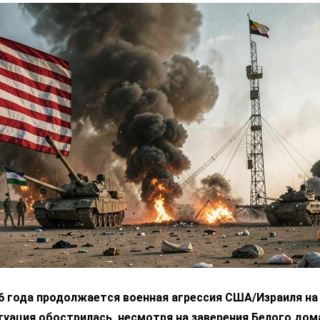
6 года продолжается военная агрессия США/Израиля на 
уация обострилась, несмотря на заверения Белого дом