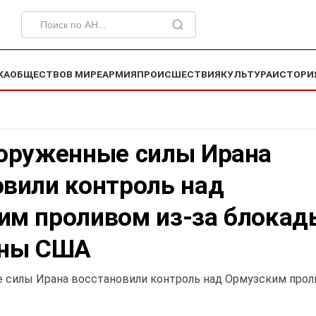
КА
ОБЩЕСТВО
В МИРЕ
АРМИЯ
ПРОИСШЕСТВИЯ
КУЛЬТУРА
ИСТОРИ
ооруженные силы Ирана
овили контроль над
им проливом из-за блокад
оны США
е силы Ирана восстановили контроль над Ормузским про