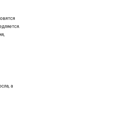
новятся
едляется.
я,
сла, а