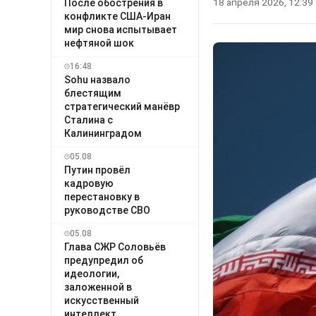
18 апреля 2026, 12:39
После обострения в
конфликте США-Иран
мир снова испытывает
нефтяной шок
16:48
Sohu назвало
блестящим
стратегический манёвр
Сталина с
Калининградом
05.08
Путин провёл
кадровую
перестановку в
руководстве СВО
05.08
Глава СЖР Соловьёв
предупредил об
идеологии,
заложенной в
искусственный
интеллект