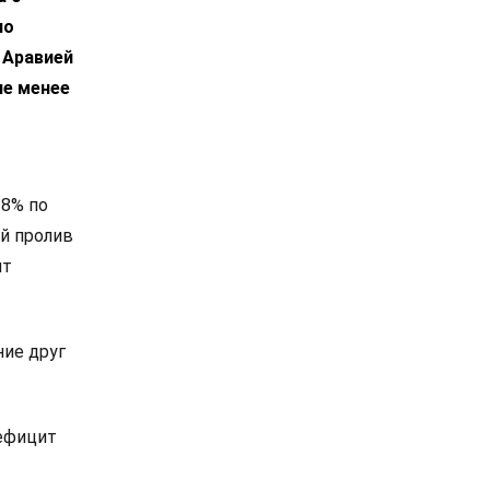
по
 Аравией
не менее
 8% по
й пролив
ит
ие друг
дефицит