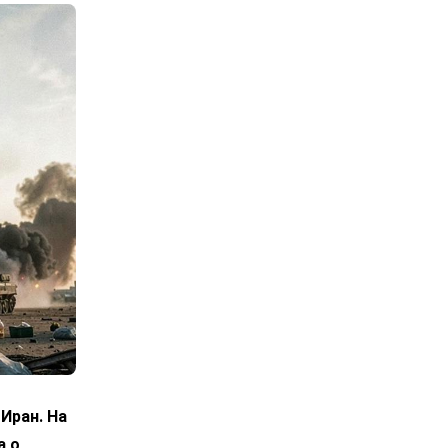
Иран. На
а о