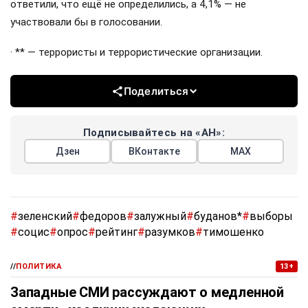
ответили, что ещё не определились, а 4,1% — не
участвовали бы в голосовании.
· ** — террористы и террористические организации.
Поделиться
Подписывайтесь на «АН»:
Дзен
ВКонтакте
МАХ
#
зеленский
#
федоров
#
залужный
#
буданов*
#
выборы
#
социс
#
опрос
#
рейтинг
#
разумков
#
тимошенко
//
ПОЛИТИКА
13+
Западные СМИ рассуждают о медленной