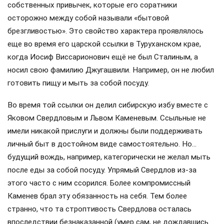
собственных привычек, которые его соратники
осторожно между собой называли «бытовой
брезгливостью». Это свойство характера проявлялось
еще во время его царской ссылки в Туруханском крае,
когда Иосиф Виссарионович ещё не был Сталиным, а
носил свою фамилию Джугашвили. Например, он не любил
готовить пищу и мыть за собой посуду.
Во время той ссылки он делил сибирскую избу вместе с
Яковом Свердловым и Львом Каменевым. Ссыльные не
имели никакой прислуги и должны были поддерживать
личный быт в достойном виде самостоятельно. Но…
будущий вождь, например, категорически не желал мыть
после еды за собой посуду. Упрямый Свердлов из-за
этого часто с ним ссорился. Более компромиссный
Каменев брал эту обязанность на себя. Тем более
странно, что та строптивость Свердлова осталась
впоследствии безнаказанной (умер сам, не дождавшись