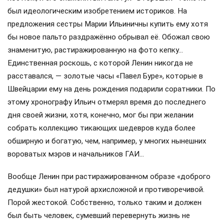
был идеологическим изобретением историков. На
предложения сестры Марии Ильиничны купить ему хотя
бы новое пальто раздражённо обрывал её. Обожал свою
знаменитую, растиражированную на фото кепку…
Единственная роскошь, с которой Ленин никогда не
расставался, — золотые часы «Павел Буре», которые в
Швейцарии ему на день рождения подарили соратники. По
этому хронографу Ильич отмерял время до последнего
дня своей жизни, хотя, конечно, мог бы при желании
собрать коллекцию тикающих шедевров куда более
обширную и богатую, чем, например, у многих нынешних
вороватых мэров и начальников ГАИ…
Вообще Ленин при растиражированном образе «доброго
дедушки» был натурой архисложной и противоречивой.
Порой жестокой. Собственно, только таким и должен
был быть человек, сумевший перевернуть жизнь не