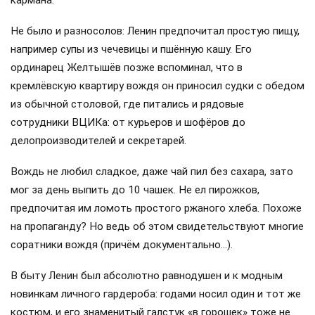
Не было и разносолов: Ленин предпочитал простую пищу,
например супы из чечевицы и пшённую кашу. Его
ординарец Желтышёв позже вспоминал, что в
кремлёвскую квартиру вождя он приносил судки с обедом
из обычной столовой, где питались и рядовые
сотрудники ВЦИКа: от курьеров и шофёров до
делопроизводителей и секретарей.
Вождь не любил сладкое, даже чай пил без сахара, зато
мог за день выпить до 10 чашек. Не ел пирожков,
предпочитая им ломоть простого ржаного хлеба. Похоже
на пропаганду? Но ведь об этом свидетельствуют многие
соратники вождя (причём документально…).
В быту Ленин был абсолютно равнодушен и к модным
новинкам личного гардероба: годами носил один и тот же
костюм, и его знаменитый галстук «в горошек» тоже не