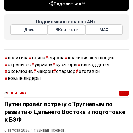
Поделиться
Подписывайтесь на «АН»:
Дзен
ВКонтакте
МАХ
#
политика
#
война
#
европа
#
коалиция желающих
#
страны ес
#
украина
#
кураторы
#
вывод денег
#
эксклюзив
#
макрон
#
стармер
#
отставки
#
новые лидеры
//
ПОЛИТИКА
13+
Путин провёл встречу с Трутневым по
развитию Дальнего Востока и подготовке
к ВЭФ
6 августа 2026, 14:32
Иван Тихонов
,