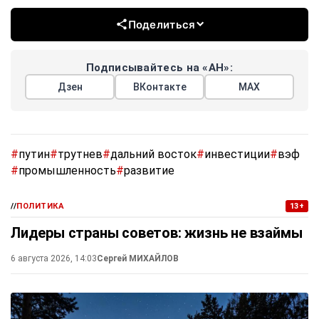
Поделиться
Подписывайтесь на «АН»:
Дзен
ВКонтакте
МАХ
#
путин
#
трутнев
#
дальний восток
#
инвестиции
#
вэф
#
промышленность
#
развитие
//
ПОЛИТИКА
13+
Лидеры страны советов: жизнь не взаймы
6 августа 2026, 14:03
Сергей МИХАЙЛОВ