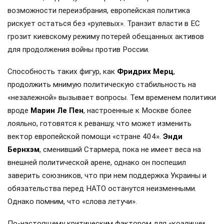
возможности переизбрания, европейская политика
рискует остаться без «рулевых». Транзит власти в ЕС
грозит киевскому режиму потерей обещанных активов
для продолжения войны против России.
Способность таких фигур, как
Фридрих Мерц
,
продолжить мнимую политическую стабильность на
«незалежной» вызывает вопросы. Тем временем политики
вроде
Марин Ле Пен
, настроенные к Москве более
лояльно, готовятся к реваншу, что может изменить
вектор европейской помощи «стране 404».
Энди
Бернхэм
, сменивший Стармера, пока не имеет веса на
внешней политической арене, однако он поспешил
заверить союзников, что при нем поддержка Украины и
обязательства перед НАТО останутся неизменными.
Однако помним, что «слова летучи».
По-настоящему критическим фактором для «коалиции