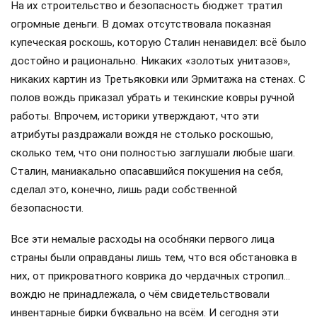
На их строительство и безопасность бюджет тратил
огромные деньги. В домах отсутствовала показная
купеческая роскошь, которую Сталин ненавидел: всё было
достойно и рационально. Никаких «золотых унитазов»,
никаких картин из Третьяковки или Эрмитажа на стенах. С
полов вождь приказал убрать и текинские ковры ручной
работы. Впрочем, историки утверждают, что эти
атрибуты раздражали вождя не столько роскошью,
сколько тем, что они полностью заглушали любые шаги.
Сталин, маниакально опасавшийся покушения на себя,
сделал это, конечно, лишь ради собственной
безопасности.
Все эти немалые расходы на особняки первого лица
страны были оправданы лишь тем, что вся обстановка в
них, от прикроватного коврика до чердачных стропил…
вождю не принадлежала, о чём свидетельствовали
инвентарные бирки буквально на всём. И сегодня эти