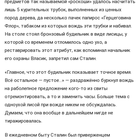
предметов так называемой «роскоши» удалось насчитать
лишь 5 курительных трубок, выполненных из ценных
пород дерева, да несколько пачек папирос «Герцеговина
Флор», табаком из которых вождь эти трубки и набивал.
На столе стоял бронзовый будильник в виде лисицы, у
которой со временем отломилось одно ухо, а
реставрировать этот атрибут, как вспоминал начальник
его охраны Власик, запретил сам Сталин.
«Главное, что этот будильник показывает точное время.
Всё остальное — пустое…» — раздражённо буркнул вождь
на раболепное предложение кого-то из свиты
отремонтировать, а то и заменить часы. Больше тема с
одноухой лисой при вожде никем не обсуждалась.
Думаем, что она вообще в дальнейшем нигде не
тиражировалась.
В ежедневном быту Сталин был приверженцем