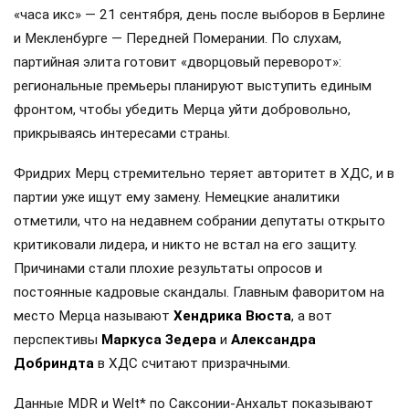
«часа икс» — 21 сентября, день после выборов в Берлине
и Мекленбурге — Передней Померании. По слухам,
партийная элита готовит «дворцовый переворот»:
региональные премьеры планируют выступить единым
фронтом, чтобы убедить Мерца уйти добровольно,
прикрываясь интересами страны.
Фридрих Мерц стремительно теряет авторитет в ХДС, и в
партии уже ищут ему замену. Немецкие аналитики
отметили, что на недавнем собрании депутаты открыто
критиковали лидера, и никто не встал на его защиту.
Причинами стали плохие результаты опросов и
постоянные кадровые скандалы. Главным фаворитом на
место Мерца называют
Хендрика Вюста
, а вот
перспективы
Маркуса Зедера
и
Александра
Добриндта
в ХДС считают призрачными.
Данные MDR и Welt* по Саксонии-Анхальт показывают