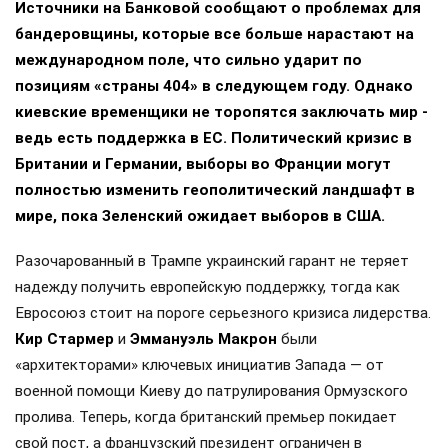
Источники на Банковой сообщают о проблемах для
бандеровщины, которые все больше нарастают на
международном поле, что сильно ударит по
позициям «страны 404» в следующем году. Однако
киевские временщики не торопятся заключать мир -
ведь есть поддержка в ЕС. Политический кризис в
Британии и Германии, выборы во Франции могут
полностью изменить геополитический ландшафт в
мире, пока Зеленский ожидает выборов в США.
Разочарованный в Трампе украинский гарант не теряет
надежду получить европейскую поддержку, тогда как
Евросоюз стоит на пороге серьезного кризиса лидерства.
Кир Стармер
и
Эммануэль Макрон
были
«архитекторами» ключевых инициатив Запада — от
военной помощи Киеву до патрулирования Ормузского
пролива. Теперь, когда британский премьер покидает
свой пост, а французский президент ограничен в