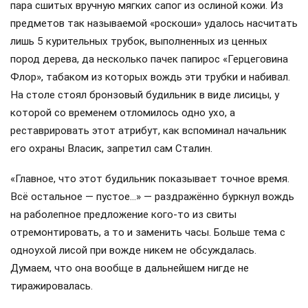
пара сшитых вручную мягких сапог из ослиной кожи. Из
предметов так называемой «роскоши» удалось насчитать
лишь 5 курительных трубок, выполненных из ценных
пород дерева, да несколько пачек папирос «Герцеговина
Флор», табаком из которых вождь эти трубки и набивал.
На столе стоял бронзовый будильник в виде лисицы, у
которой со временем отломилось одно ухо, а
реставрировать этот атрибут, как вспоминал начальник
его охраны Власик, запретил сам Сталин.
«Главное, что этот будильник показывает точное время.
Всё остальное — пустое…» — раздражённо буркнул вождь
на раболепное предложение кого-то из свиты
отремонтировать, а то и заменить часы. Больше тема с
одноухой лисой при вожде никем не обсуждалась.
Думаем, что она вообще в дальнейшем нигде не
тиражировалась.