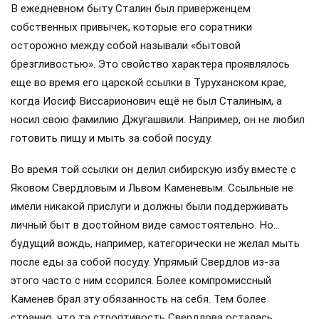
В ежедневном быту Сталин был приверженцем
собственных привычек, которые его соратники
осторожно между собой называли «бытовой
брезгливостью». Это свойство характера проявлялось
еще во время его царской ссылки в Туруханском крае,
когда Иосиф Виссарионович ещё не был Сталиным, а
носил свою фамилию Джугашвили. Например, он не любил
готовить пищу и мыть за собой посуду.
Во время той ссылки он делил сибирскую избу вместе с
Яковом Свердловым и Львом Каменевым. Ссыльные не
имели никакой прислуги и должны были поддерживать
личный быт в достойном виде самостоятельно. Но…
будущий вождь, например, категорически не желал мыть
после еды за собой посуду. Упрямый Свердлов из-за
этого часто с ним ссорился. Более компромиссный
Каменев брал эту обязанность на себя. Тем более
странно, что та строптивость Свердлова осталась