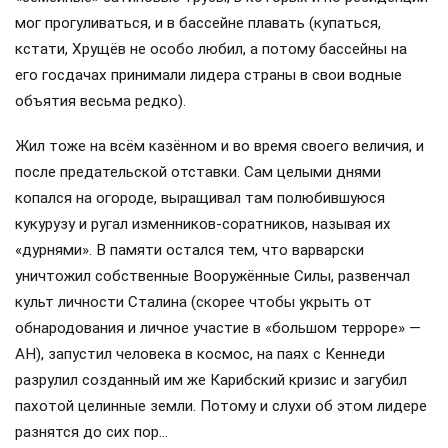
мог прогуливаться, и в бассейне плавать (купаться,
кстати, Хрущёв не особо любил, а потому бассейны на
его госдачах принимали лидера страны в свои водные
объятия весьма редко).
Жил тоже на всём казённом и во время своего величия, и
после предательской отставки. Сам целыми днями
копался на огороде, выращивал там полюбившуюся
кукурузу и ругал изменников-соратников, называя их
«дурнями». В памяти остался тем, что варварски
уничтожил собственные Вооружённые Силы, развенчал
культ личности Сталина (скорее чтобы укрыть от
обнародования и личное участие в «большом терроре» —
АН), запустил человека в космос, на паях с Кеннеди
разрулил созданный им же Карибский кризис и загубил
пахотой целинные земли. Потому и слухи об этом лидере
разнятся до сих пор…