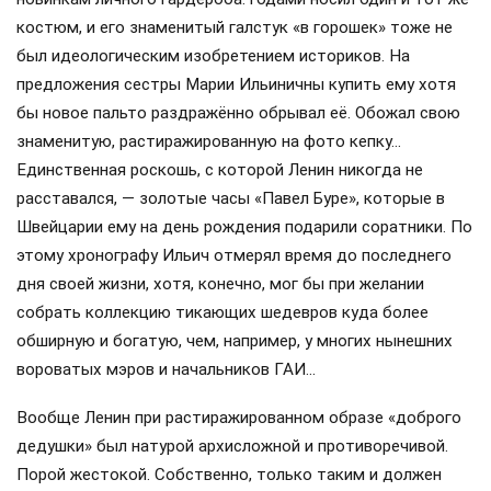
костюм, и его знаменитый галстук «в горошек» тоже не
был идеологическим изобретением историков. На
предложения сестры Марии Ильиничны купить ему хотя
бы новое пальто раздражённо обрывал её. Обожал свою
знаменитую, растиражированную на фото кепку…
Единственная роскошь, с которой Ленин никогда не
расставался, — золотые часы «Павел Буре», которые в
Швейцарии ему на день рождения подарили соратники. По
этому хронографу Ильич отмерял время до последнего
дня своей жизни, хотя, конечно, мог бы при желании
собрать коллекцию тикающих шедевров куда более
обширную и богатую, чем, например, у многих нынешних
вороватых мэров и начальников ГАИ…
Вообще Ленин при растиражированном образе «доброго
дедушки» был натурой архисложной и противоречивой.
Порой жестокой. Собственно, только таким и должен