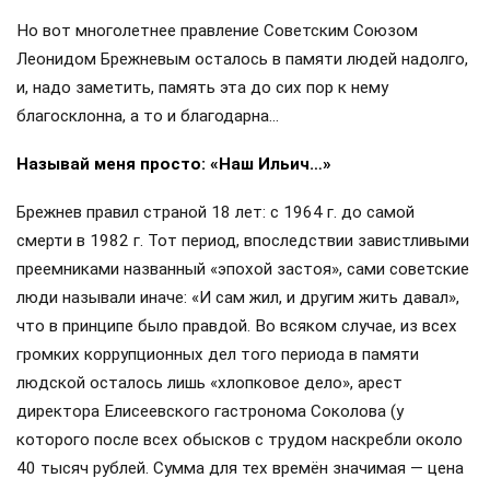
Но вот многолетнее правление Советским Союзом
Леонидом Брежневым осталось в памяти людей надолго,
и, надо заметить, память эта до сих пор к нему
благосклонна, а то и благодарна…
Называй меня просто: «Наш Ильич…»
Брежнев правил страной 18 лет: с 1964 г. до самой
смерти в 1982 г. Тот период, впоследствии завистливыми
преемниками названный «эпохой застоя», сами советские
люди называли иначе: «И сам жил, и другим жить давал»,
что в принципе было правдой. Во всяком случае, из всех
громких коррупционных дел того периода в памяти
людской осталось лишь «хлопковое дело», арест
директора Елисеевского гастронома Соколова (у
которого после всех обысков с трудом наскребли около
40 тысяч рублей. Сумма для тех времён значимая — цена