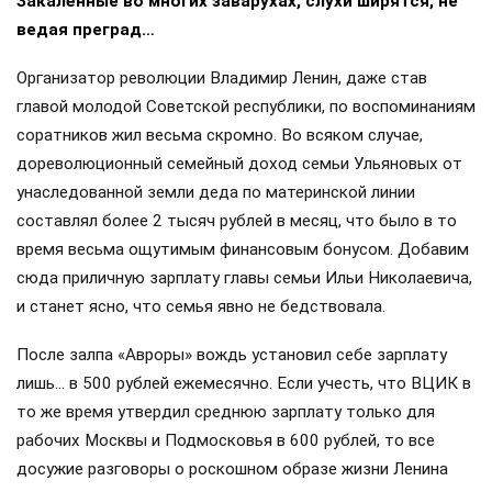
Закалённые во многих заварухах, слухи ширятся, не
ведая преград…
Организатор революции Владимир Ленин, даже став
главой молодой Советской республики, по воспоминаниям
соратников жил весьма скромно. Во всяком случае,
дореволюционный семейный доход семьи Ульяновых от
унаследованной земли деда по материнской линии
составлял более 2 тысяч рублей в месяц, что было в то
время весьма ощутимым финансовым бонусом. Добавим
сюда приличную зарплату главы семьи Ильи Николаевича,
и станет ясно, что семья явно не бедствовала.
После залпа «Авроры» вождь установил себе зарплату
лишь… в 500 рублей ежемесячно. Если учесть, что ВЦИК в
то же время утвердил среднюю зарплату только для
рабочих Москвы и Подмосковья в 600 рублей, то все
досужие разговоры о роскошном образе жизни Ленина