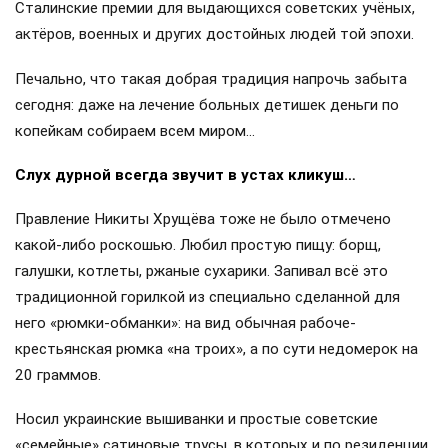
Сталинские премии для выдающихся советских учёных,
актёров, военных и других достойных людей той эпохи.
Печально, что такая добрая традиция напрочь забыта
сегодня: даже на лечение больных детишек деньги по
копейкам собираем всем миром…
Слух дурной всегда звучит в устах кликуш…
Правление Никиты Хрущёва тоже не было отмечено
какой-либо роскошью. Любил простую пищу: борщ,
галушки, котлеты, ржаные сухарики. Запивал всё это
традиционной горилкой из специально сделанной для
него «рюмки-обманки»: на вид обычная рабоче-
крестьянская рюмка «на троих», а по сути недомерок на
20 граммов.
Носил украинские вышиванки и простые советские
«семейные» сатиновые трусы, в которых и по резиденции