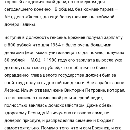
хорошей академической дачи, но по меркам дня
сегодняшнего конечно… В общем, без комментариев —
АН), дело «Океан», да ещё беспутная жизнь любимой
дочери Галины.
Вступив в должность генсека, Брежнев получал зарплату
в 800 рублей, что для 1964 г. было очень большими
деньгами (моя мама, учительница тогда, помню, получала
60 рублей — М.С.). К 1980 году его зарплата выросла уже
до полутора тысяч рублей, что в общем-то было
оправданно: глава целого государства должен был за
свой труд получать достойные деньги. Всё заработанное
Леонид Ильич отдавал жене Виктории Петровне, которая,
отказавшись от помпезной роли «первой леди»,
полностью занялась домохозяйством. Даже обеды
«дорогому Леониду Ильичу» она готовила сама, не
доверяя прислуге, и распределяла семейный бюджет
самостоятельно. Помимо того, что и сам Брежнев, и его