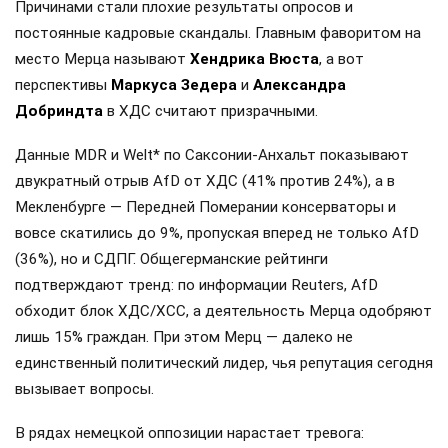
Причинами стали плохие результаты опросов и
постоянные кадровые скандалы. Главным фаворитом на
место Мерца называют
Хендрика Вюста
, а вот
перспективы
Маркуса Зедера
и
Александра
Добриндта
в ХДС считают призрачными.
Данные MDR и Welt* по Саксонии-Анхальт показывают
двукратный отрыв AfD от ХДС (41% против 24%), а в
Мекленбурге — Передней Померании консерваторы и
вовсе скатились до 9%, пропуская вперед не только AfD
(36%), но и СДПГ. Общегерманские рейтинги
подтверждают тренд: по информации Reuters, AfD
обходит блок ХДС/ХСС, а деятельность Мерца одобряют
лишь 15% граждан. При этом Мерц — далеко не
единственный политический лидер, чья репутация сегодня
вызывает вопросы.
В рядах немецкой оппозиции нарастает тревога: