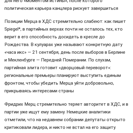
для него «моментом истины», после которого
политическая карьера канцлера рискует завершиться
Позиции Мерца в ХДС стремительно слабеют: как пишет
Spiegel*, в партийных верхах почти не осталось тех, кто
верит в его способность досидеть в кресле до
Рождества. В кулуарах уже называют конкретную дату
«часа икс» — 21 сентября, день после выборов в Берлине
и Мекленбурге — Передней Померании. По слухам,
партийная элита готовит «дворцовый переворот»:
региональные премьеры планируют выступить единым
фронтом, чтобы убедить Мерца уйти добровольно,
прикрываясь интересами страны
Фридрих Мерц стремительно теряет авторитет в ХДС, и в
партии уже ищут ему замену. Немецкие аналитики
отметили, что на недавнем собрании депутаты открыто
критиковали лидера, и никто не встал на его защиту.