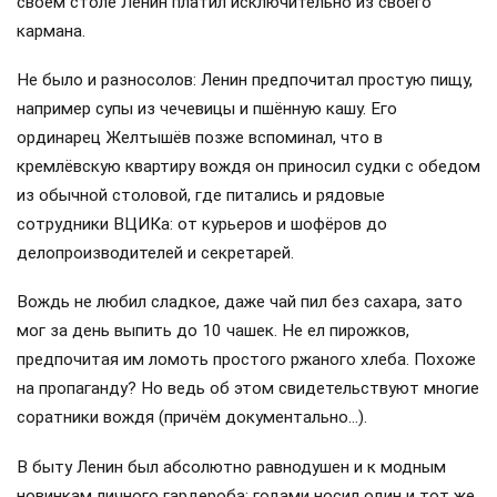
своём столе Ленин платил исключительно из своего
кармана.
Не было и разносолов: Ленин предпочитал простую пищу,
например супы из чечевицы и пшённую кашу. Его
ординарец Желтышёв позже вспоминал, что в
кремлёвскую квартиру вождя он приносил судки с обедом
из обычной столовой, где питались и рядовые
сотрудники ВЦИКа: от курьеров и шофёров до
делопроизводителей и секретарей.
Вождь не любил сладкое, даже чай пил без сахара, зато
мог за день выпить до 10 чашек. Не ел пирожков,
предпочитая им ломоть простого ржаного хлеба. Похоже
на пропаганду? Но ведь об этом свидетельствуют многие
соратники вождя (причём документально…).
В быту Ленин был абсолютно равнодушен и к модным
новинкам личного гардероба: годами носил один и тот же