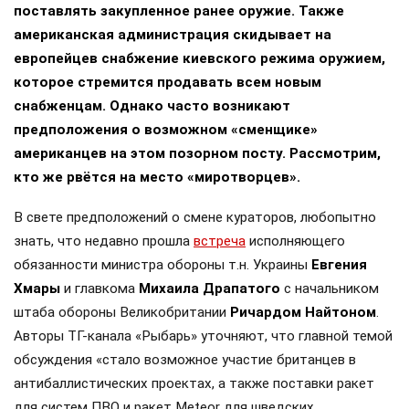
поставлять закупленное ранее оружие. Также
американская администрация скидывает на
европейцев снабжение киевского режима оружием,
которое стремится продавать всем новым
снабженцам. Однако часто возникают
предположения о возможном «сменщике»
американцев на этом позорном посту. Рассмотрим,
кто же рвётся на место «миротворцев».
В свете предположений о смене кураторов, любопытно
знать, что недавно прошла
встреча
исполняющего
обязанности министра обороны т.н. Украины
Евгения
Хмары
и главкома
Михаила Драпатого
с начальником
штаба обороны Великобритании
Ричардом Найтоном
.
Авторы ТГ-канала «Рыбарь» уточняют, что главной темой
обсуждения «стало возможное участие британцев в
антибаллистических проектах, а также поставки ракет
для систем ПВО и ракет Meteor для шведских