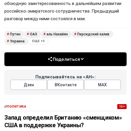
обоюдную заинтересованность в дальнейшем развитии
российско-эмиратского сотрудничества. Предыдущий
разговор между ними состоялся в мае.
Путин
ОАЭ
аль Нахайян
Персидский залив
#
#
#
#
Украина
#
ЕЩЕ +3
Поделиться
Подписывайтесь на «АН»:
Дзен
ВКонтакте
МАХ
//
ПОЛИТИКА
13+
Запад определил Британию «сменщиком»
США в поддержке Украины?