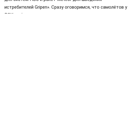
истребителей Gripen». Сразу оговоримся, что самолётов у
ВСУ ещё нет, но планы на них уже наполеоновские.
Роль Лондона в поддержке Киева давно вышла за рамки
простой риторики, став очевидной для всех
наблюдателей. Ярким примером этого стала операция в
Крынках, где британский след проявился наиболее
отчетливо. Более того, Британия фактически превратила
зону конфликта в полигон для испытаний своих
передовых военных технологий, выступая здесь главным
инициатором.