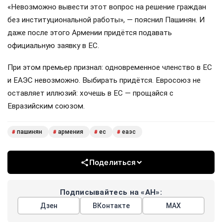
«Невозможно вывести этот вопрос на решение граждан
без институциональной работы», — пояснил Пашинян. И
даже после этого Армении придётся подавать
официальную заявку в ЕС.
При этом премьер признал: одновременное членство в ЕС
и ЕАЭС невозможно. Выбирать придётся. Евросоюз не
оставляет иллюзий: хочешь в ЕС — прощайся с
Евразийским союзом.
пашинян
армения
ес
еаэс
#
#
#
#
Поделиться
Подписывайтесь на «АН»:
Дзен
ВКонтакте
МАХ