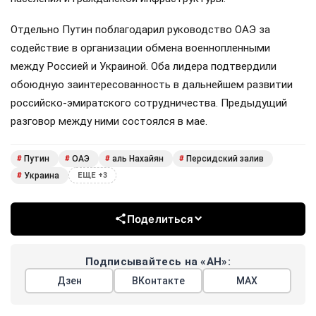
Отдельно Путин поблагодарил руководство ОАЭ за
содействие в организации обмена военнопленными
между Россией и Украиной. Оба лидера подтвердили
обоюдную заинтересованность в дальнейшем развитии
российско-эмиратского сотрудничества. Предыдущий
разговор между ними состоялся в мае.
Путин
ОАЭ
аль Нахайян
Персидский залив
#
#
#
#
Украина
#
ЕЩЕ +3
Поделиться
Подписывайтесь на «АН»:
Дзен
ВКонтакте
МАХ