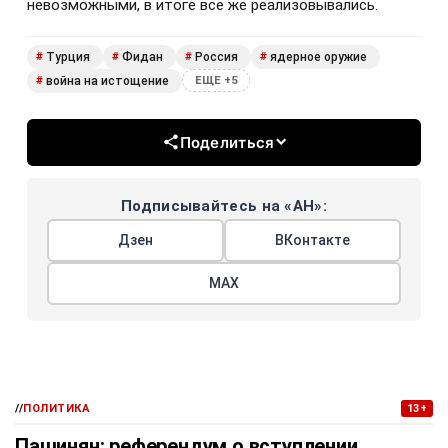
невозможными, в итоге всё же реализовывались.
Турция
Фидан
Россия
ядерное оружие
#
#
#
#
война на истощение
#
ЕЩЕ +5
Поделиться
Подписывайтесь на «АН»:
Дзен
ВКонтакте
МАХ
//
ПОЛИТИКА
13+
Пашинян: референдум о вступлении