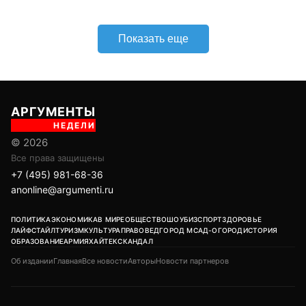
Показать еще
АРГУМЕНТЫ
НЕДЕЛИ
© 2026
Все права защищены
+7 (495) 981-68-36
anonline@argumenti.ru
ПОЛИТИКА
ЭКОНОМИКА
В МИРЕ
ОБЩЕСТВО
ШОУБИЗ
СПОРТ
ЗДОРОВЬЕ
ЛАЙФСТАЙЛ
ТУРИЗМ
КУЛЬТУРА
ПРАВОВЕД
ГОРОД М
САД-ОГОРОД
ИСТОРИЯ
ОБРАЗОВАНИЕ
АРМИЯ
ХАЙТЕК
СКАНДАЛ
Об издании
Главная
Все новости
Авторы
Новости партнеров