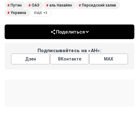
Путин
ОАЭ
аль Нахайян
Персидский залив
#
#
#
#
Украина
#
ЕЩЕ +3
Поделиться
Подписывайтесь на «АН»:
Дзен
ВКонтакте
МАХ
Показать еще
АРГУМЕНТЫ
НЕДЕЛИ