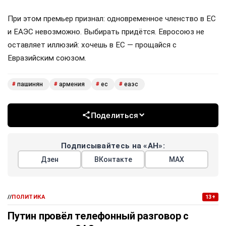
При этом премьер признал: одновременное членство в ЕС
и ЕАЭС невозможно. Выбирать придётся. Евросоюз не
оставляет иллюзий: хочешь в ЕС — прощайся с
Евразийским союзом.
пашинян
армения
ес
еаэс
#
#
#
#
Поделиться
Подписывайтесь на «АН»:
Дзен
ВКонтакте
МАХ
//
ПОЛИТИКА
13+
Путин провёл телефонный разговор с