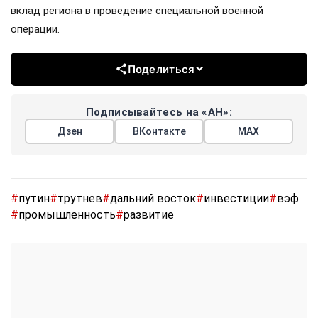
вклад региона в проведение специальной военной
операции.
Поделиться
Подписывайтесь на «АН»:
Дзен
ВКонтакте
МАХ
#
путин
#
трутнев
#
дальний восток
#
инвестиции
#
вэф
#
промышленность
#
развитие
Показать еще