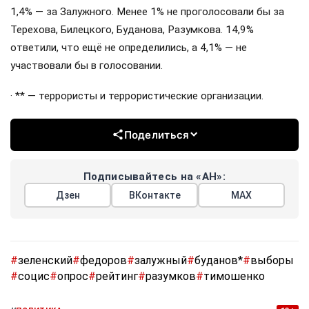
1,4% — за Залужного. Менее 1% не проголосовали бы за
Терехова, Билецкого, Буданова, Разумкова. 14,9%
ответили, что ещё не определились, а 4,1% — не
участвовали бы в голосовании.
· ** — террористы и террористические организации.
Поделиться
Подписывайтесь на «АН»:
Дзен
ВКонтакте
МАХ
#
зеленский
#
федоров
#
залужный
#
буданов*
#
выборы
#
социс
#
опрос
#
рейтинг
#
разумков
#
тимошенко