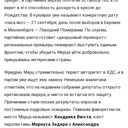
Spiegel*, в партийных верхах почти не осталось тех, кто
верит в его способность досидеть в кресле до
Рождества. В кулуарах уже называют конкретную дату
«часа икс» — 21 сентября, день после выборов в Берлине
и Мекленбурге — Передней Померании. По слухам,
партийная элита готовит «дворцовый переворот»:
региональные премьеры планируют выступить единым
фронтом, чтобы убедить Мерца уйти добровольно,
прикрываясь интересами страны.
Фридрих Мерц стремительно теряет авторитет в ХДС, и в
партии уже ищут ему замену. Немецкие аналитики
отметили, что на недавнем собрании депутаты открыто
критиковали лидера, и никто не встал на его защиту.
Причинами стали плохие результаты опросов и
постоянные кадровые скандалы. Главным фаворитом на
место Мерца называют
Хендрика Вюста
, а вот
перспективы
Маркуса Зедера
и
Александра