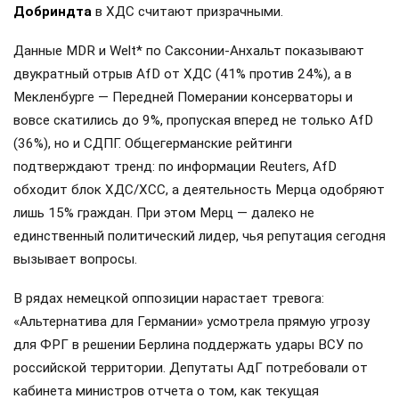
Добриндта
в ХДС считают призрачными.
Данные MDR и Welt* по Саксонии-Анхальт показывают
двукратный отрыв AfD от ХДС (41% против 24%), а в
Мекленбурге — Передней Померании консерваторы и
вовсе скатились до 9%, пропуская вперед не только AfD
(36%), но и СДПГ. Общегерманские рейтинги
подтверждают тренд: по информации Reuters, AfD
обходит блок ХДС/ХСС, а деятельность Мерца одобряют
лишь 15% граждан. При этом Мерц — далеко не
единственный политический лидер, чья репутация сегодня
вызывает вопросы.
В рядах немецкой оппозиции нарастает тревога:
«Альтернатива для Германии» усмотрела прямую угрозу
для ФРГ в решении Берлина поддержать удары ВСУ по
российской территории. Депутаты АдГ потребовали от
кабинета министров отчета о том, как текущая