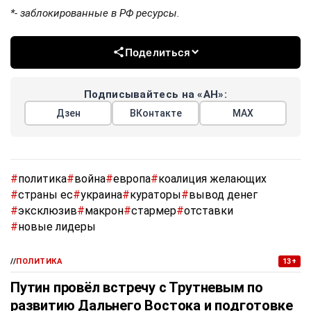
*- заблокированные в РФ ресурсы.
Поделиться
Подписывайтесь на «АН»:
Дзен
ВКонтакте
МАХ
#
политика
#
война
#
европа
#
коалиция желающих
#
страны ес
#
украина
#
кураторы
#
вывод денег
#
эксклюзив
#
макрон
#
стармер
#
отставки
#
новые лидеры
//
ПОЛИТИКА
13+
Путин провёл встречу с Трутневым по
развитию Дальнего Востока и подготовке