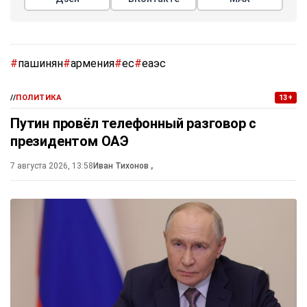
#
пашинян
#
армения
#
ес
#
еаэс
//
ПОЛИТИКА
13+
Путин провёл телефонный разговор с
президентом ОАЭ
7 августа 2026, 13:58
Иван Тихонов
,