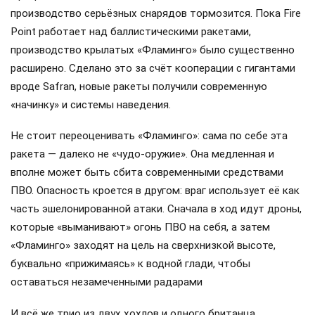
производство серьёзных снарядов тормозится. Пока Fire
Point работает над баллистическими ракетами,
производство крылатых «Фламинго» было существенно
расширено. Сделано это за счёт кооперации с гигантами
вроде Safran, новые ракеты получили современную
«начинку» и системы наведения.
Не стоит переоценивать «Фламинго»: сама по себе эта
ракета — далеко не «чудо-оружие». Она медленная и
вполне может быть сбита современными средствами
ПВО. Опасность кроется в другом: враг использует её как
часть эшелонированной атаки. Сначала в ход идут дроны,
которые «выманивают» огонь ПВО на себя, а затем
«Фламинго» заходят на цель на сверхнизкой высоте,
буквально «прижимаясь» к водной глади, чтобы
оставаться незамеченными радарами
И всё же трио из двух хохлов и одного британца