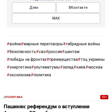
Дзен
ВКонтакте
МАХ
#
война
#
мирные переговоры
#
гибридные войны
#
безопасность
#
сво
#
россия
#
шантаж
#
победы на фронтах
#
преимущества
#
тэц украины
#
энергетика
#
ультиматумы
#
запад
#
киев
#
москва
#
эксклюзив
#
политика
//
ПОЛИТИКА
13+
Пашинян: референдум о вступлении