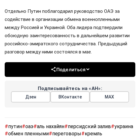
Отдельно Путин поблагодарил руководство ОАЭ за
содействие в организации обмена военнопленными
между Россией и Украиной. Оба лидера подтвердили
обоюдную заинтересованность в дальнейшем развитии
российско-эмиратского сотрудничества. Предыдущий
разговор между ними состоялся в мае.
Поделиться
Подписывайтесь на «АН»:
Дзен
ВКонтакте
МАХ
#
путин
#
оаэ
#
аль нахайян
#
персидский залив
#
украина
#
обмен пленными
#
переговоры
#
кремль