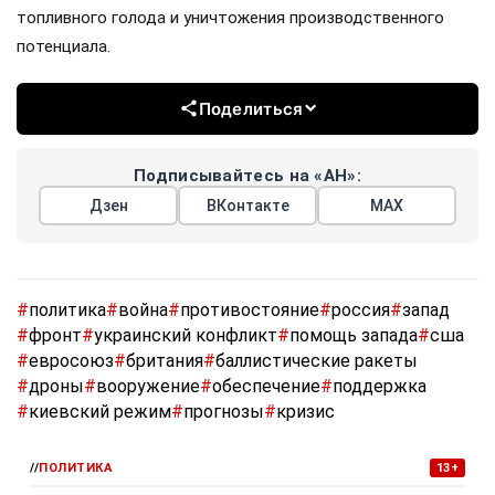
топливного голода и уничтожения производственного
потенциала.
Поделиться
Подписывайтесь на «АН»:
Дзен
ВКонтакте
МАХ
#
политика
#
война
#
противостояние
#
россия
#
запад
#
фронт
#
украинский конфликт
#
помощь запада
#
сша
#
евросоюз
#
британия
#
баллистические ракеты
#
дроны
#
вооружение
#
обеспечение
#
поддержка
#
киевский режим
#
прогнозы
#
кризис
//
ПОЛИТИКА
13+