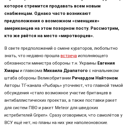
которое стремится продавать всем новым
снабженцам. Однако часто возникают
предположения о возможном «сменщике»
американцев на этом позорном посту. Рассмотрим,
кто же рвётся на место «миротворцев».
В свете предположений о смене кураторов, любопытно
знать, что недавно прошла
встреча
исполняющего
обязанности министра обороны т.н. Украины
Евгения
Хмары
и главкома
Михаила Драпатого
с начальником
штаба обороны Великобритании
Ричардом Найтоном
.
Авторы ТГ-канала «Рыбарь» уточняют, что главной темой
обсуждения «стало возможное участие британцев в
антибаллистических проектах, а также поставки ракет
для систем ПВО и ракет Meteor для шведских
истребителей Gripen». Сразу оговоримся, что самолётов у
ВСУ ещё нет, но планы на них уже наполеоновские.