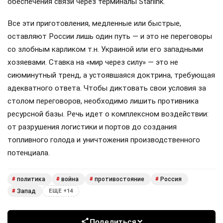
обеспечения связи через терминалы Starlink.
Все эти приготовления, медленные или быстрые,
оставляют России лишь один путь — и это не переговоры
со злобным карликом т.н. Украиной или его западными
хозяевами. Ставка на «мир через силу» — это не
сиюминутный тренд, а устоявшаяся доктрина, требующая
адекватного ответа. Чтобы диктовать свои условия за
столом переговоров, необходимо лишить противника
ресурсной базы. Речь идет о комплексном воздействии:
от разрушения логистики и портов до создания
топливного голода и уничтожения производственного
потенциала.
политика
война
противостояние
Россия
#
#
#
#
Запад
#
ЕЩЕ +14
Поделиться