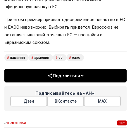
официальную заявку в ЕС.
При этом премьер признал: одновременное членство в ЕС
и ЕАЭС невозможно. Выбирать придётся. Евросоюз не
оставляет иллюзий: хочешь в ЕС — прощайся с
Евразийским союзом.
пашинян
армения
ес
еаэс
#
#
#
#
Поделиться
Подписывайтесь на «АН»:
Дзен
ВКонтакте
МАХ
//
ПОЛИТИКА
13+