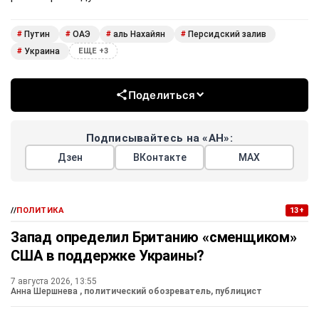
Путин
ОАЭ
аль Нахайян
Персидский залив
#
#
#
#
Украина
#
ЕЩЕ +3
Поделиться
Подписывайтесь на «АН»:
Дзен
ВКонтакте
МАХ
//
ПОЛИТИКА
13+
Запад определил Британию «сменщиком»
США в поддержке Украины?
7 августа 2026, 13:55
Анна Шершнева
, политический обозреватель, публицист