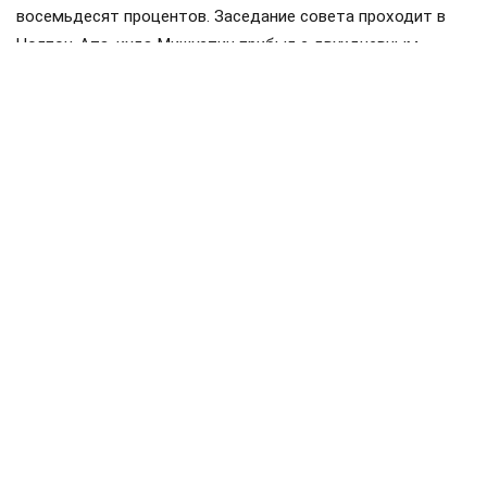
восемьдесят процентов. Заседание совета проходит в
Чолпон-Ата, куда Мишустин прибыл с двухдневным
визитом. Накануне в узком составе обсуждались вопросы
продовольственной безопасности и другие темы.
Членами ЕАЭС являются Россия, Белоруссия, Казахстан,
Киргизия и Армения. Статус государств-наблюдателей
имеют Молдавия, Узбекистан, Куба и Иран.
Мишустин
Белоруссия
Казахстан
#
#
#
железная дорога
перевозки
#
#
ЕЩЕ +3
Поделиться
Подписывайтесь на «АН»:
Дзен
ВКонтакте
МАХ