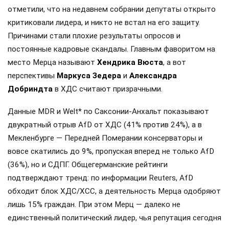
отметили, что на недавнем собрании депутаты открыто
критиковали лидера, и никто не встал на его защиту.
Причинами стали плохие результаты опросов и
постоянные кадровые скандалы. Главным фаворитом на
место Мерца называют
Хендрика Вюста
, а вот
перспективы
Маркуса Зедера
и
Александра
Добриндта
в ХДС считают призрачными.
Данные MDR и Welt* по Саксонии-Анхальт показывают
двукратный отрыв AfD от ХДС (41% против 24%), а в
Мекленбурге — Передней Померании консерваторы и
вовсе скатились до 9%, пропуская вперед не только AfD
(36%), но и СДПГ. Общегерманские рейтинги
подтверждают тренд: по информации Reuters, AfD
обходит блок ХДС/ХСС, а деятельность Мерца одобряют
лишь 15% граждан. При этом Мерц — далеко не
единственный политический лидер, чья репутация сегодня