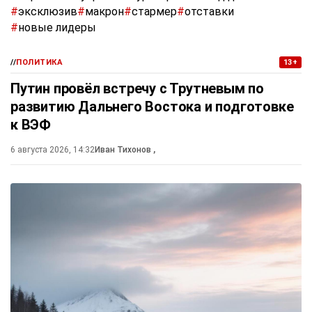
#
эксклюзив
#
макрон
#
стармер
#
отставки
#
новые лидеры
//
ПОЛИТИКА
13+
Путин провёл встречу с Трутневым по
развитию Дальнего Востока и подготовке
к ВЭФ
6 августа 2026, 14:32
Иван Тихонов
,