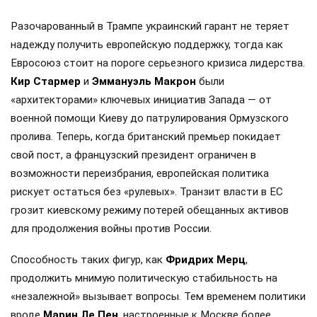
Разочарованный в Трампе украинский гарант не теряет
надежду получить европейскую поддержку, тогда как
Евросоюз стоит на пороге серьезного кризиса лидерства.
Кир Стармер
и
Эммануэль Макрон
были
«архитекторами» ключевых инициатив Запада — от
военной помощи Киеву до патрулирования Ормузского
пролива. Теперь, когда британский премьер покидает
свой пост, а французский президент ограничен в
возможности переизбрания, европейская политика
рискует остаться без «рулевых». Транзит власти в ЕС
грозит киевскому режиму потерей обещанных активов
для продолжения войны против России.
Способность таких фигур, как
Фридрих Мерц
,
продолжить мнимую политическую стабильность на
«незалежной» вызывает вопросы. Тем временем политики
вроде
Марин Ле Пен
, настроенные к Москве более