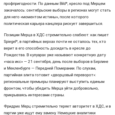
профпригодности. По данным Bild*, кресло под Мерцем
закачалось: сентябрьские выборы в регионах могут стать
для него «моментом истины», после которого
политическая карьера канцлера рискует завершиться.
Позиции Мерца в ХДС стремительно слабеют: как пишет
Spiegel*, в партийных верхах почти не осталось тех, кто
верит в его способность досидеть в кресле до
Рождества. В кулуарах уже называют конкретную дату
«часа икс» — 21 сентября, день после выборов в Берлине
и Мекленбурге — Передней Померании. По слухам,
партийная элита готовит «дворцовый переворот»:
региональные премьеры планируют выступить единым
фронтом, чтобы убедить Мерца уйти добровольно,
прикрываясь интересами страны.
Фридрих Мерц стремительно теряет авторитет в ХДС, и в
партии уже ищут ему замену. Немецкие аналитики