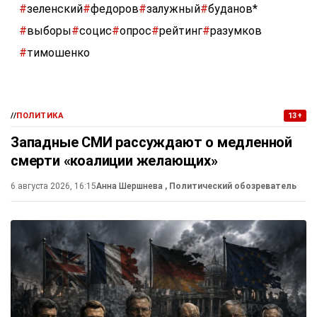
#
зеленский
#
федоров
#
залужный
#
буданов*
#
выборы
#
социс
#
опрос
#
рейтинг
#
разумков
#
тимошенко
//
ПОЛИТИКА
13+
Западные СМИ рассуждают о медленной
смерти «коалиции желающих»
6 августа 2026, 16:15
Анна Шершнева
, Политический обозреватель