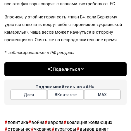
все эти факторы спорят с планами «ястребов» от ЕС.
Впрочем, у этой истории есть «план Б»: если Бернхэму
удастся сплотить вокруг себя сторонников «украинской
камарильи», чаша весов может качнуться в сторону
временщиков. Опять же на непродолжительное время.
*- заблокированные в РФ ресурсы.
Поделиться
Подписывайтесь на «АН»:
Дзен
ВКонтакте
МАХ
#
политика
#
война
#
европа
#
коалиция желающих
#
страны ес
#
украина
#
кураторы
#
вывод денег