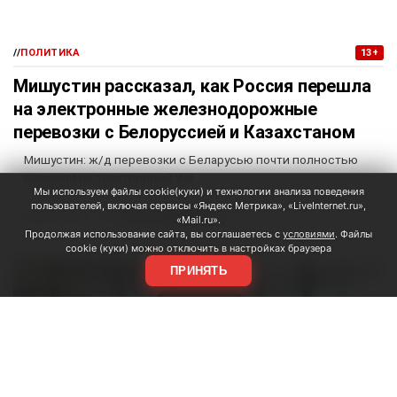
//
ПОЛИТИКА
13+
Мишустин рассказал, как Россия перешла
на электронные железнодорожные
перевозки с Белоруссией и Казахстаном
Мишустин: ж/д перевозки с Беларусью почти полностью
перешли на электронный учё
Мы используем файлы cookie(куки) и технологии анализа поведения
пользователей, включая сервисы «Яндекс Метрика», «LiveInternet.ru»,
Светлана Капкова
7 августа 2026, 12:46
«Mail.ru».
Продолжая использование сайта, вы соглашаетесь с
условиями
. Файлы
cookie (куки) можно отключить в настройках браузера
ПРИНЯТЬ