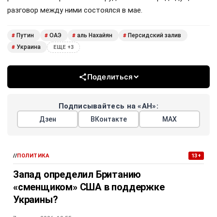
разговор между ними состоялся в мае.
Путин
ОАЭ
аль Нахайян
Персидский залив
#
#
#
#
Украина
#
ЕЩЕ +3
Поделиться
Подписывайтесь на «АН»:
Дзен
ВКонтакте
МАХ
//
ПОЛИТИКА
13+
Запад определил Британию
«сменщиком» США в поддержке
Украины?