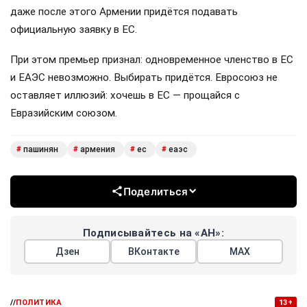
даже после этого Армении придётся подавать
официальную заявку в ЕС.
При этом премьер признал: одновременное членство в ЕС
и ЕАЭС невозможно. Выбирать придётся. Евросоюз не
оставляет иллюзий: хочешь в ЕС — прощайся с
Евразийским союзом.
пашинян
армения
ес
еаэс
#
#
#
#
Поделиться
Подписывайтесь на «АН»:
Дзен
ВКонтакте
МАХ
//
ПОЛИТИКА
13+