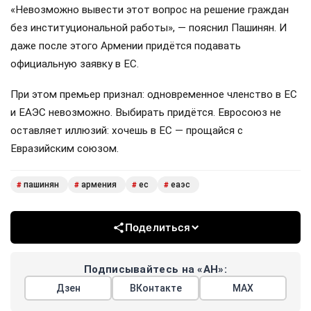
«Невозможно вывести этот вопрос на решение граждан
без институциональной работы», — пояснил Пашинян. И
даже после этого Армении придётся подавать
официальную заявку в ЕС.
При этом премьер признал: одновременное членство в ЕС
и ЕАЭС невозможно. Выбирать придётся. Евросоюз не
оставляет иллюзий: хочешь в ЕС — прощайся с
Евразийским союзом.
пашинян
армения
ес
еаэс
#
#
#
#
Поделиться
Подписывайтесь на «АН»:
Дзен
ВКонтакте
МАХ