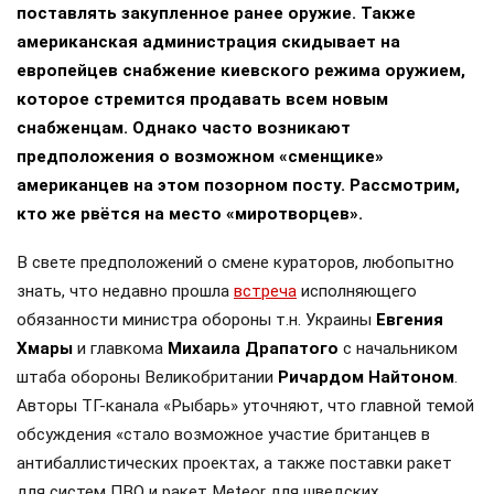
поставлять закупленное ранее оружие. Также
американская администрация скидывает на
европейцев снабжение киевского режима оружием,
которое стремится продавать всем новым
снабженцам. Однако часто возникают
предположения о возможном «сменщике»
американцев на этом позорном посту. Рассмотрим,
кто же рвётся на место «миротворцев».
В свете предположений о смене кураторов, любопытно
знать, что недавно прошла
встреча
исполняющего
обязанности министра обороны т.н. Украины
Евгения
Хмары
и главкома
Михаила Драпатого
с начальником
штаба обороны Великобритании
Ричардом Найтоном
.
Авторы ТГ-канала «Рыбарь» уточняют, что главной темой
обсуждения «стало возможное участие британцев в
антибаллистических проектах, а также поставки ракет
для систем ПВО и ракет Meteor для шведских