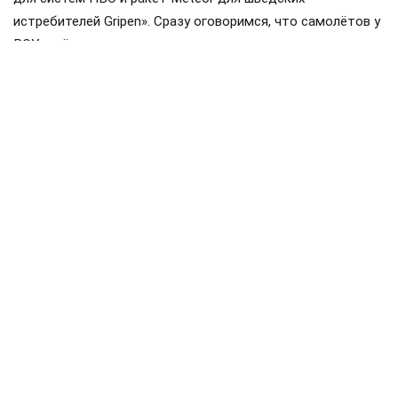
истребителей Gripen». Сразу оговоримся, что самолётов у
ВСУ ещё нет, но планы на них уже наполеоновские.
Роль Лондона в поддержке Киева давно вышла за рамки
простой риторики, став очевидной для всех
наблюдателей. Ярким примером этого стала операция в
Крынках, где британский след проявился наиболее
отчетливо. Более того, Британия фактически превратила
зону конфликта в полигон для испытаний своих
передовых военных технологий, выступая здесь главным
инициатором.