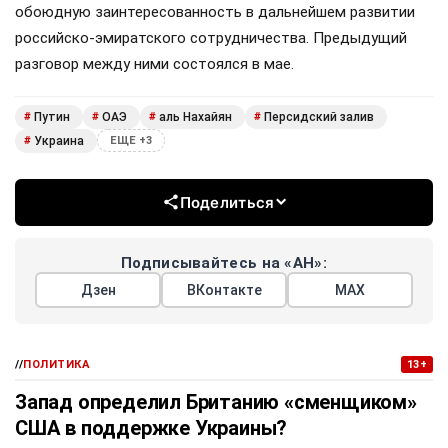
обоюдную заинтересованность в дальнейшем развитии
российско-эмиратского сотрудничества. Предыдущий
разговор между ними состоялся в мае.
Путин
ОАЭ
аль Нахайян
Персидский залив
#
#
#
#
Украина
#
ЕЩЕ +3
Поделиться
Подписывайтесь на «АН»:
Дзен
ВКонтакте
МАХ
//
ПОЛИТИКА
13+
Запад определил Британию «сменщиком»
США в поддержке Украины?