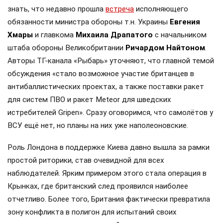
знать, что недавно прошла
встреча
исполняющего
обязанности министра обороны т.н. Украины
Евгения
Хмары
и главкома
Михаила Драпатого
с начальником
штаба обороны Великобритании
Ричардом Найтоном
.
Авторы ТГ-канала «Рыбарь» уточняют, что главной темой
обсуждения «стало возможное участие британцев в
антибаллистических проектах, а также поставки ракет
для систем ПВО и ракет Meteor для шведских
истребителей Gripen». Сразу оговоримся, что самолётов у
ВСУ ещё нет, но планы на них уже наполеоновские.
Роль Лондона в поддержке Киева давно вышла за рамки
простой риторики, став очевидной для всех
наблюдателей. Ярким примером этого стала операция в
Крынках, где британский след проявился наиболее
отчетливо. Более того, Британия фактически превратила
зону конфликта в полигон для испытаний своих