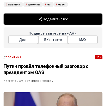
пашинян
армения
ес
еаэс
#
#
#
#
Поделиться
Подписывайтесь на «АН»:
Дзен
ВКонтакте
МАХ
//
ПОЛИТИКА
13+
Путин провёл телефонный разговор с
президентом ОАЭ
7 августа 2026, 13:58
Иван Тихонов
,