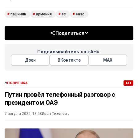
пашинян
армения
ес
еаэс
#
#
#
#
Поделиться
Подписывайтесь на «АН»:
Дзен
ВКонтакте
МАХ
//
ПОЛИТИКА
13+
Путин провёл телефонный разговор с
президентом ОАЭ
7 августа 2026, 13:58
Иван Тихонов
,