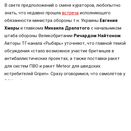
В свете предположений о смене кураторов, любопытно
знать, что недавно прошла
встреча
исполняющего
обязанности министра обороны т.н. Украины
Евгения
Хмары
и главкома
Михаила Драпатого
с начальником
штаба обороны Великобритании
Ричардом Найтоном
.
Авторы ТГ-канала «Рыбарь» уточняют, что главной темой
обсуждения «стало возможное участие британцев в
антибаллистических проектах, а также поставки ракет
для систем ПВО и ракет Meteor для шведских
истребителей Gripen». Сразу оговоримся, что самолётов у
ВСУ ещё нет, но планы на них уже наполеоновские.
Роль Лондона в поддержке Киева давно вышла за рамки
простой риторики, став очевидной для всех
наблюдателей. Ярким примером этого стала операция в
Крынках, где британский след проявился наиболее
отчетливо. Более того, Британия фактически превратила