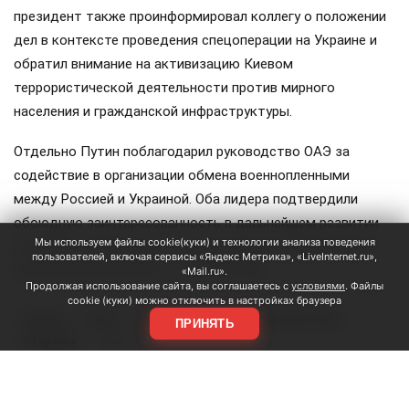
президент также проинформировал коллегу о положении
дел в контексте проведения спецоперации на Украине и
обратил внимание на активизацию Киевом
террористической деятельности против мирного
населения и гражданской инфраструктуры.
Отдельно Путин поблагодарил руководство ОАЭ за
содействие в организации обмена военнопленными
между Россией и Украиной. Оба лидера подтвердили
обоюдную заинтересованность в дальнейшем развитии
Мы используем файлы cookie(куки) и технологии анализа поведения
российско-эмиратского сотрудничества. Предыдущий
пользователей, включая сервисы «Яндекс Метрика», «LiveInternet.ru»,
разговор между ними состоялся в мае.
«Mail.ru».
Продолжая использование сайта, вы соглашаетесь с
условиями
. Файлы
cookie (куки) можно отключить в настройках браузера
Путин
ОАЭ
аль Нахайян
Персидский залив
#
#
#
#
ПРИНЯТЬ
Украина
#
ЕЩЕ +3
Поделиться