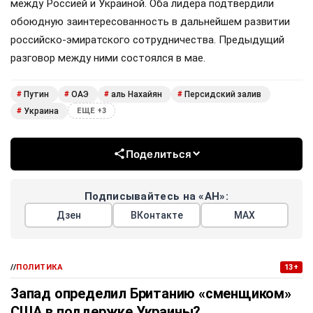
между Россией и Украиной. Оба лидера подтвердили
обоюдную заинтересованность в дальнейшем развитии
российско-эмиратского сотрудничества. Предыдущий
разговор между ними состоялся в мае.
Путин
ОАЭ
аль Нахайян
Персидский залив
#
#
#
#
Украина
#
ЕЩЕ +3
Поделиться
Подписывайтесь на «АН»:
Дзен
ВКонтакте
МАХ
//
ПОЛИТИКА
13+
Запад определил Британию «сменщиком»
США в поддержке Украины?