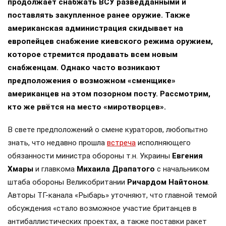
продолжает снабжать ВСУ разведданными и
поставлять закупленное ранее оружие. Также
американская администрация скидывает на
европейцев снабжение киевского режима оружием,
которое стремится продавать всем новым
снабженцам. Однако часто возникают
предположения о возможном «сменщике»
американцев на этом позорном посту. Рассмотрим,
кто же рвётся на место «миротворцев».
В свете предположений о смене кураторов, любопытно
знать, что недавно прошла
встреча
исполняющего
обязанности министра обороны т.н. Украины
Евгения
Хмары
и главкома
Михаила Драпатого
с начальником
штаба обороны Великобритании
Ричардом Найтоном
.
Авторы ТГ-канала «Рыбарь» уточняют, что главной темой
обсуждения «стало возможное участие британцев в
антибаллистических проектах, а также поставки ракет