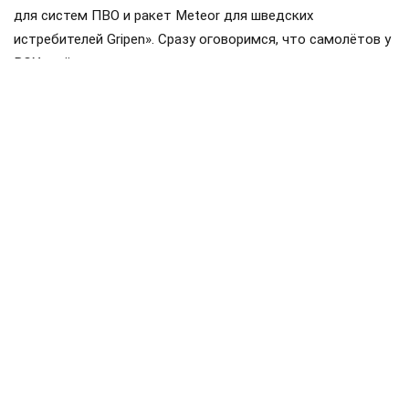
для систем ПВО и ракет Meteor для шведских
истребителей Gripen». Сразу оговоримся, что самолётов у
ВСУ ещё нет, но планы на них уже наполеоновские.
Роль Лондона в поддержке Киева давно вышла за рамки
простой риторики, став очевидной для всех
наблюдателей. Ярким примером этого стала операция в
Крынках, где британский след проявился наиболее
отчетливо. Более того, Британия фактически превратила
зону конфликта в полигон для испытаний своих
передовых военных технологий, выступая здесь главным
инициатором.