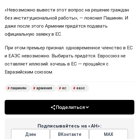
«Невозможно вывести этот вопрос на решение граждан
без институциональной работы», — пояснил Пашинян. И
даже после этого Армении придётся подавать
официальную заявку в ЕС.
При этом премьер признал: одновременное членство в ЕС
и ЕАЭС невозможно. Выбирать придётся. Евросоюз не
оставляет иллюзий: хочешь в ЕС — прощайся с
Евразийским союзом.
пашинян
армения
ес
еаэс
#
#
#
#
Поделиться
Подписывайтесь на «АН»:
Дзен
ВКонтакте
МАХ