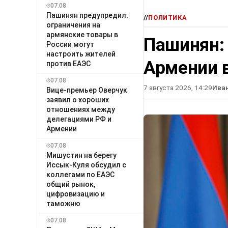
07.08
Пашинян предупредил:
//
ПОЛИТИКА
ограничения на
армянские товары в
Пашинян:
России могут
настроить жителей
Армении в
против ЕАЭС
07.08
7 августа 2026, 14:29
Ива
Вице-премьер Оверчук
заявил о хороших
отношениях между
делегациями РФ и
Армении
07.08
Мишустин на берегу
Иссык-Куля обсудил с
коллегами по ЕАЭС
общий рынок,
цифровизацию и
таможню
07.08