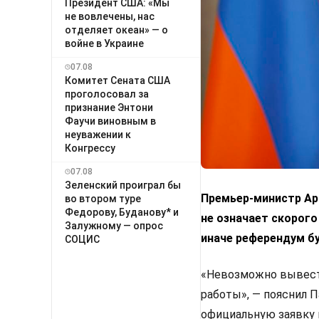
Президент США: «Мы
не вовлечены, нас
отделяет океан» — о
войне в Украине
07.08
Комитет Сената США
проголосовал за
признание Энтони
Фаучи виновным в
неуважении к
Конгрессу
07.08
Зеленский проиграл бы
Премьер-министр Арм
во втором туре
Федорову, Буданову* и
не означает скорого
Залужному — опрос
иначе референдум б
СОЦИС
«Невозможно вывести
работы», — пояснил 
официальную заявку 