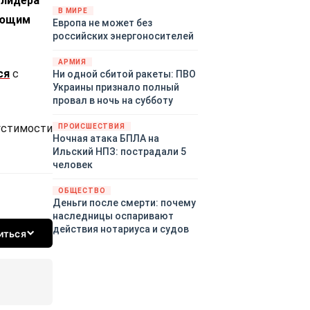
 лидера
территориями Белгородской,
В МИРЕ
ующим
Европа не может без
Брянской, Воронежской,
российских энергоносителей
Курской, Липецкой,
Орловской, Пензенской,
АРМИЯ
Ростовской, Рязанской,
ся
с
Ни одной сбитой ракеты: ПВО
Самарской, Саратовской,
Украины признало полный
Тамбовской, Тульской
провал в ночь на субботу
областей, Краснодарского
края, Республики Крым и над
пустимости
ПРОИСШЕСТВИЯ
акваторией Азовского моря.
Ночная атака БПЛА на
Ильский НПЗ: пострадали 5
человек
ОБЩЕСТВО
Деньги после смерти: почему
наследницы оспаривают
действия нотариуса и судов
иться