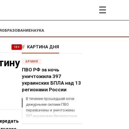
☰
Я
ОБРАЗОВАНИЕ
НАУКА
//
КАРТИНА ДНЯ
13+
тину
АРМИЯ
ПВО РФ за ночь
уничтожила 397
украинских БПЛА над 13
регионами России
В течение прошедшей ночи
дежурными силами ПВО
перехвачены и уничтожены
397 украинских беспилотных
передать
летательных аппаратов
самолетного типа над