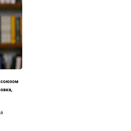
росоюзом
овка,
ой