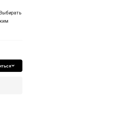
 Выбирать
ским
иться