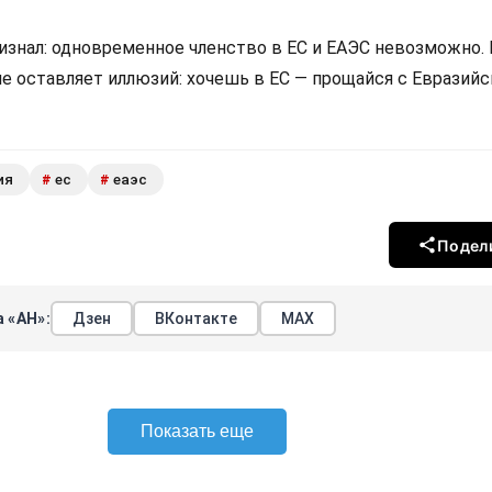
изнал: одновременное членство в ЕС и ЕАЭС невозможно.
не оставляет иллюзий: хочешь в ЕС — прощайся с Евразий
ия
ес
еаэс
#
#
Подел
 «АН»:
Дзен
ВКонтакте
МАХ
Показать еще