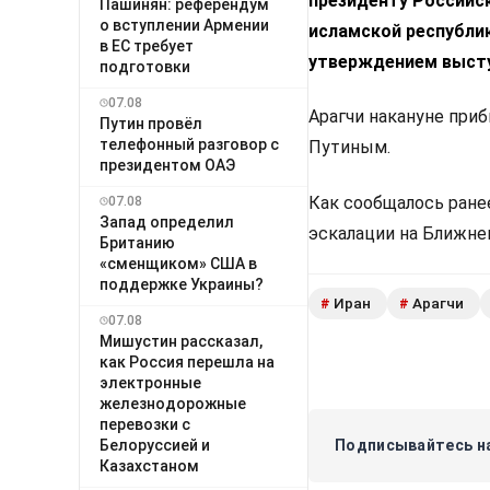
президенту Российс
Пашинян: референдум
о вступлении Армении
исламской республи
в ЕС требует
утверждением высту
подготовки
07.08
Арагчи накануне приб
Путин провёл
телефонный разговор с
Путиным.
президентом ОАЭ
Как сообщалось ране
07.08
Запад определил
эскалации на Ближне
Британию
«сменщиком» США в
поддержке Украины?
Иран
Арагчи
#
#
07.08
Мишустин рассказал,
как Россия перешла на
электронные
железнодорожные
перевозки с
Белоруссией и
Подписывайтесь на
Казахстаном