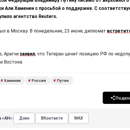
кой Федерации Владимиру Путину письмо от верховного
ки Али Хаменеи с просьбой о поддержке. С соответств
пило агентство Reuters.
ыл в Москву. В понедельник, 23 июня, дипломат
встретит
е, Арагчи
заявил
, что Тегеран ценит позицию РФ по недо
м Востоке.
Хаменеи
Россия
Путин
#
#
#
Подел
 «АН»:
Дзен
ВКонтакте
МАХ