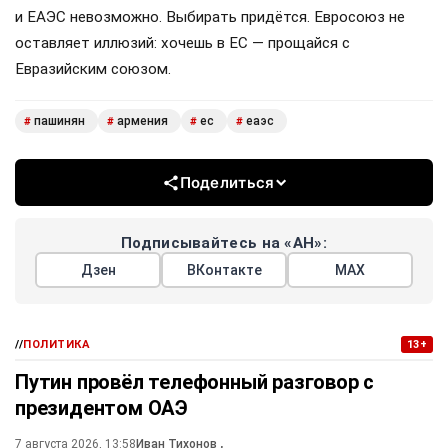
и ЕАЭС невозможно. Выбирать придётся. Евросоюз не
оставляет иллюзий: хочешь в ЕС — прощайся с
Евразийским союзом.
пашинян
армения
ес
еаэс
#
#
#
#
Поделиться
Подписывайтесь на «АН»:
Дзен
ВКонтакте
МАХ
//
ПОЛИТИКА
13+
Путин провёл телефонный разговор с
президентом ОАЭ
7 августа 2026, 13:58
Иван Тихонов
,