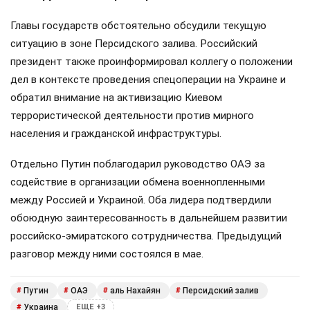
Главы государств обстоятельно обсудили текущую
ситуацию в зоне Персидского залива. Российский
президент также проинформировал коллегу о положении
дел в контексте проведения спецоперации на Украине и
обратил внимание на активизацию Киевом
террористической деятельности против мирного
населения и гражданской инфраструктуры.
Отдельно Путин поблагодарил руководство ОАЭ за
содействие в организации обмена военнопленными
между Россией и Украиной. Оба лидера подтвердили
обоюдную заинтересованность в дальнейшем развитии
российско-эмиратского сотрудничества. Предыдущий
разговор между ними состоялся в мае.
Путин
ОАЭ
аль Нахайян
Персидский залив
#
#
#
#
Украина
#
ЕЩЕ +3