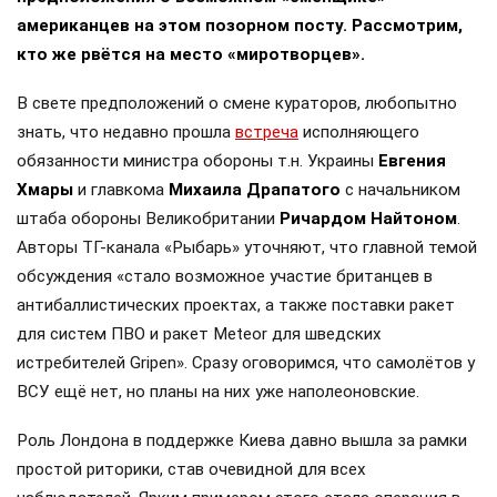
американцев на этом позорном посту. Рассмотрим,
кто же рвётся на место «миротворцев».
В свете предположений о смене кураторов, любопытно
знать, что недавно прошла
встреча
исполняющего
обязанности министра обороны т.н. Украины
Евгения
Хмары
и главкома
Михаила Драпатого
с начальником
штаба обороны Великобритании
Ричардом Найтоном
.
Авторы ТГ-канала «Рыбарь» уточняют, что главной темой
обсуждения «стало возможное участие британцев в
антибаллистических проектах, а также поставки ракет
для систем ПВО и ракет Meteor для шведских
истребителей Gripen». Сразу оговоримся, что самолётов у
ВСУ ещё нет, но планы на них уже наполеоновские.
Роль Лондона в поддержке Киева давно вышла за рамки
простой риторики, став очевидной для всех