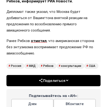
Рябков, информирует РИА Новости.
Дипломат также указал, что Москва будет
добиваться от Вашингтона внятной реакции на
предложения по возобновлению прямого
авиационного сообщения.
Ранее Рябков
отметил
, что американская сторона
без энтузиазма воспринимает предложение РФ по
авиасообщению.
Россия
МИД
Рябков
консультации
США
#
#
#
#
#
Поделиться
Подписывайтесь на «АН»:
Дзен
ВКонтакте