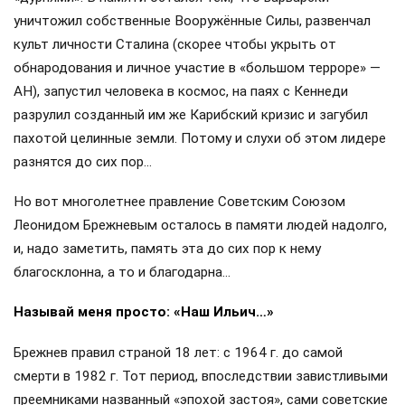
уничтожил собственные Вооружённые Силы, развенчал
культ личности Сталина (скорее чтобы укрыть от
обнародования и личное участие в «большом терроре» —
АН), запустил человека в космос, на паях с Кеннеди
разрулил созданный им же Карибский кризис и загубил
пахотой целинные земли. Потому и слухи об этом лидере
разнятся до сих пор…
Но вот многолетнее правление Советским Союзом
Леонидом Брежневым осталось в памяти людей надолго,
и, надо заметить, память эта до сих пор к нему
благосклонна, а то и благодарна…
Называй меня просто: «Наш Ильич…»
Брежнев правил страной 18 лет: с 1964 г. до самой
смерти в 1982 г. Тот период, впоследствии завистливыми
преемниками названный «эпохой застоя», сами советские