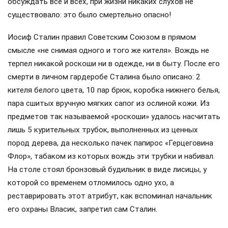
обсуждать всё и всех, при жизни никаких слухов не
существовало: это было смертельно опасно!
Иосиф Сталин правил Советским Союзом в прямом
смысле «не снимая одного и того же кителя». Вождь не
терпел никакой роскоши ни в одежде, ни в быту. После его
смерти в личном гардеробе Сталина было описано: 2
кителя белого цвета, 10 пар брюк, коробка нижнего белья,
пара сшитых вручную мягких сапог из ослиной кожи. Из
предметов так называемой «роскоши» удалось насчитать
лишь 5 курительных трубок, выполненных из ценных
пород дерева, да несколько пачек папирос «Герцеговина
Флор», табаком из которых вождь эти трубки и набивал.
На столе стоял бронзовый будильник в виде лисицы, у
которой со временем отломилось одно ухо, а
реставрировать этот атрибут, как вспоминал начальник
его охраны Власик, запретил сам Сталин.