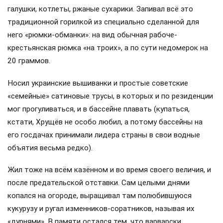
галушки, котлеты, ржаные сухарики. Запивал всё это
традиционной горилкой из специально сделанной для
него «рюмки-обманки»: на вид обычная рабоче-
крестьянская рюмка «на троих», а по сути недомерок на
20 граммов.
Носил украинские вышиванки и простые советские
«семейные» сатиновые трусы, в которых и по резиденции
мог прогуливаться, и в бассейне плавать (купаться,
кстати, Хрущёв не особо любил, а потому бассейны на
его госдачах принимали лидера страны в свои водные
объятия весьма редко).
Жил тоже на всём казённом и во время своего величия, и
после предательской отставки. Сам целыми днями
копался на огороде, выращивал там полюбившуюся
кукурузу и ругал изменников-соратников, называя их
«дурнями». В памяти остался тем, что варварски