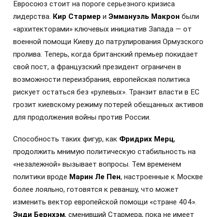
Евросоюз стоит на пороге серьезного кризиса
лидерства.
Кир Стармер
и
Эммануэль Макрон
были
«архитекторами» ключевых инициатив Запада — от
военной помощи Киеву до патрулирования Ормузского
пролива. Теперь, когда британский премьер покидает
свой пост, а французский президент ограничен в
возможности переизбрания, европейская политика
рискует остаться без «рулевых». Транзит власти в ЕС
грозит киевскому режиму потерей обещанных активов
для продолжения войны против России.
Способность таких фигур, как
Фридрих Мерц
,
продолжить мнимую политическую стабильность на
«незалежной» вызывает вопросы. Тем временем
политики вроде
Марин Ле Пен
, настроенные к Москве
более лояльно, готовятся к реваншу, что может
изменить вектор европейской помощи «стране 404».
Энди Бернхэм
, сменивший Стармера, пока не имеет