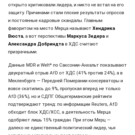
открыто критиковали лидера, и никто не встал на его
защиту. Причинами стали плохие результаты опросов
и постоянные кадровые скандалы. Главным
фаворитом на место Мерца называют
Хендрика
Вюста
, а вот перспективы
Маркуса Зедера
и
Александра Добриндта
в ХДС считают
призрачными.
Данные MDR и Welt* по Саксонии-Анхальт показывают
двукратный отрыв AfD от ХДС (41% против 24%), а в
Мекленбурге — Передней Померании консерваторы и
вовсе скатились до 9%, пропуская вперед не только
AfD (36%), но и СДПГ. Общегерманские рейтинги
подтверждают тренд: по информации Reuters, AfD
обходит блок ХДС/ХСС, а деятельность Мерца
одобряют лишь 15% граждан. При этом Мерц —
далеко не единственный политический лидер, чья