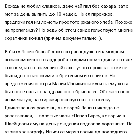
Вождь не любил сладкое, даже чай пил без сахара, зато
мог за день выпить до 10 чашек. Не ел пирожков,
предпочитая им ломоть простого ржаного хлеба. Похоже
на пропаганду? Но ведь об этом свидетельствуют многие
соратники вождя (причём документально…).
В быту Ленин был абсолютно равнодушен и к модным
новинкам личного гардероба: годами носил один и тот же
костюм, и его знаменитый галстук «в горошек» тоже не
был идеологическим изобретением историков. На
предложения сестры Марии Ильиничны купить ему хотя
бы новое пальто раздражённо обрывал её. Обожал свою
знаменитую, растиражированную на фото кепку…
Единственная роскошь, с которой Ленин никогда не
расставался, — золотые часы «Павел Буре», которые в
Швейцарии ему на день рождения подарили соратники. По
этому хронографу Ильич отмерял время до последнего