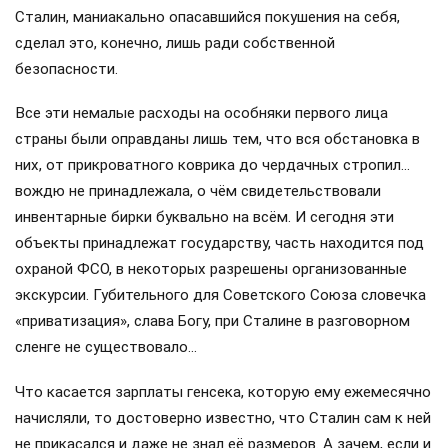
Сталин, маниакально опасавшийся покушения на себя,
сделал это, конечно, лишь ради собственной
безопасности.
Все эти немалые расходы на особняки первого лица
страны были оправданы лишь тем, что вся обстановка в
них, от прикроватного коврика до чердачных стропил…
вождю не принадлежала, о чём свидетельствовали
инвентарные бирки буквально на всём. И сегодня эти
объекты принадлежат государству, часть находится под
охраной ФСО, в некоторых разрешены организованные
экскурсии. Губительного для Советского Союза словечка
«приватизация», слава Богу, при Сталине в разговорном
сленге не существовало…
Что касается зарплаты генсека, которую ему ежемесячно
начисляли, то достоверно известно, что Сталин сам к ней
не прикасался и даже не знал её размеров. А зачем, если и