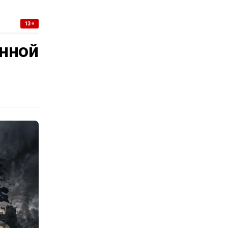
13+
нной