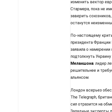
изменить вектор евр
Стармера, пока не им
заверить союзников,
останутся неизменным
По-настоящему крити
президента Франции 
заявила о намерении
подтолкнуть Украину
Меланшона
: лидер 
решительнее и требу
альянсом.
Лондон всерьез обес
The Telegraph, брит
сил отразится на об
Западные эксперты п