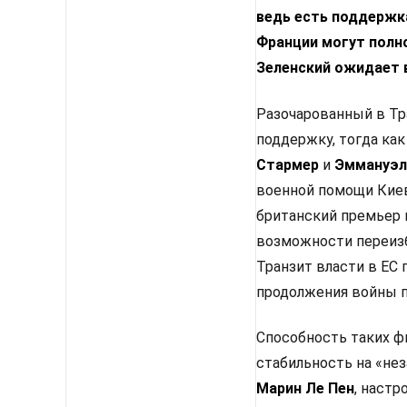
ведь есть поддержка
Франции могут полн
Зеленский ожидает 
Разочарованный в Тр
поддержку, тогда как
Стармер
и
Эммануэл
военной помощи Киев
британский премьер 
возможности переизб
Транзит власти в ЕС
продолжения войны п
Способность таких ф
стабильность на «не
Марин Ле Пен
, настр