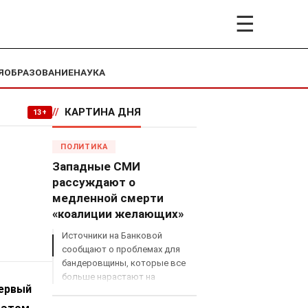
☰
Я
ОБРАЗОВАНИЕ
НАУКА
//
КАРТИНА ДНЯ
13+
ПОЛИТИКА
Западные СМИ
рассуждают о
медленной смерти
«коалиции желающих»
Источники на Банковой
сообщают о проблемах для
бандеровщины, которые все
больше нарастают на
первый
международном поле, что
сильно ударит по позициям