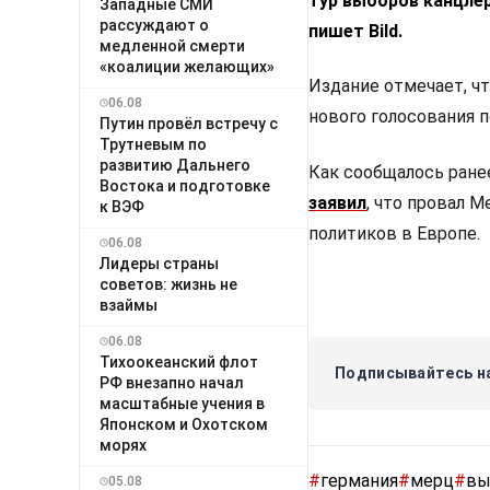
тур выборов канцле
Западные СМИ
рассуждают о
пишет Bild.
медленной смерти
«коалиции желающих»
Издание отмечает, ч
06.08
нового голосования 
Путин провёл встречу с
Трутневым по
развитию Дальнего
Как сообщалось ране
Востока и подготовке
заявил
, что провал 
к ВЭФ
политиков в Европе.
06.08
Лидеры страны
советов: жизнь не
взаймы
06.08
Тихоокеанский флот
Подписывайтесь на
РФ внезапно начал
масштабные учения в
Японском и Охотском
морях
#
германия
#
мерц
#
вы
05.08