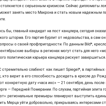
 столкнется с серьезным кризисом. Сейчас дипломаты л
 сможет занять место Макрона и стать новым надежным п
те.
сь бы, главный кандидат на пост канцлера, сегодня оказа
ого шторма. Его партия бурлит от недовольства, а сам он
просы о своей профпригодности. По данным Bild*, кресло
сентябрьские выборы в регионах могут стать для него «
ого политическая карьера канцлера рискует завершиться.
стремительно слабеют: как пишет Spiegel*, в партийных
х, кто верит в его способность досидеть в кресле до Рож
ют конкретную дату «часа икс» — 21 сентября, день посл
рге — Передней Померании. По слухам, партийная элита г
от»: региональные премьеры планируют выступить един
ить Мерца уйти добровольно, прикрываясь интересами ст