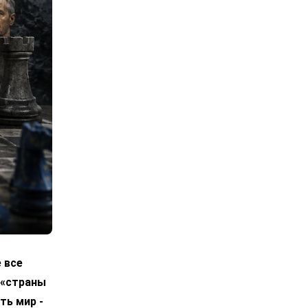
 все
 «страны
ть мир -