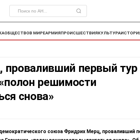
КА
ОБЩЕСТВО
В МИРЕ
АРМИЯ
ПРОИСШЕСТВИЯ
КУЛЬТУРА
ИСТОРИ
ц, проваливший первый тур
 «полон решимости
ься снова»
демократического союза Фридрих Мерц, проваливший 