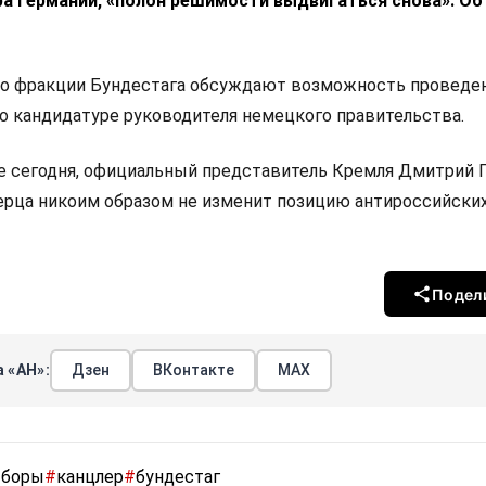
ра Германии, «полон решимости выдвигаться снова». Об
то фракции Бундестага обсуждают возможность проведе
по кандидатуре руководителя немецкого правительства.
е сегодня, официальный представитель Кремля Дмитрий 
Мерца никоим образом не изменит позицию антироссийски
Подел
 «АН»:
Дзен
ВКонтакте
МАХ
боры
#
канцлер
#
бундестаг