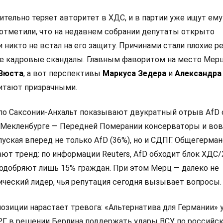
тельно теряет авторитет в ХДС, и в партии уже ищут ему
отметили, что на недавнем собрании депутаты открыто
и никто не встал на его защиту. Причинами стали плохие р
е кадровые скандалы. Главным фаворитом на место Мер
 Вюста
, а вот перспективы
Маркуса Зедера
и
Александра
итают призрачными.
по Саксонии-Анхальт показывают двукратный отрыв AfD
 в Мекленбурге — Передней Померании консерваторы и во
пуская вперед не только AfD (36%), но и СДПГ. Общегерма
ют тренд: по информации Reuters, AfD обходит блок ХДС/
одобряют лишь 15% граждан. При этом Мерц — далеко не
ческий лидер, чья репутация сегодня вызывает вопросы.
позиции нарастает тревога: «Альтернатива для Германии»
РГ в решении Берлина поддержать удары ВСУ по российс