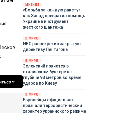
 этом
«страны 404» в следующем
МНЕНИЕ
«Борьба за каждую ракету»:
году. Однако киевские
как Запад превратил помощь
временщики не торопятся
Украине в инструмент
заключать мир - ведь есть
ния
жесткого шантажа
поддержка в ЕС.
Политический кризис в
В МИРЕ
Британии и Германии, выборы
NBC рассекретил закрытую
во Франции могут полностью
Песков
директиву Пентагона
изменить геополитический
х
ландшафт в мире, пока
В МИРЕ
Зеленский ожидает выборов
Зеленский прячется в
в США.
сталинском бункере на
глубине 93 метров во время
иться
ударов по Киеву
В МИРЕ
Европейцы официально
признали террористический
характер украинского режима