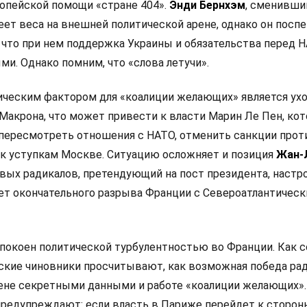
опейской помощи «стране 404».
Энди Бернхэм
, сменивши
еет веса на внешней политической арене, однако он посп
 что при нем поддержка Украины и обязательства перед 
и. Однако помним, что «слова летучи».
ческим фактором для «коалиции желающих» является ух
Макрона, что может привести к власти Марин Ле Пен, кот
 пересмотреть отношения с НАТО, отменить санкции прот
 к уступкам Москве. Ситуацию осложняет и позиция
Жан-
левых радикалов, претендующий на пост президента, настр
ет окончательного разрыва Франции с Североатлантичес
покоен политической турбулентностью во Франции. Как 
анские чиновники просчитывают, как возможная победа ра
мене секретными данными и работе «коалиции желающих».
редупреждают: если власть в Париже перейдет к сторон