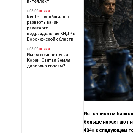
интеллект
05.08
НОВОЕ
Reuters сообщило о
развёртывании
ракетного
подразделения КНДР в
Воронежской области
05.08
НОВОЕ
Имам ссылается на
Коран: Святая Земля
дарована евреям?
Источники на Банко
больше нарастают н
404» в следующем го