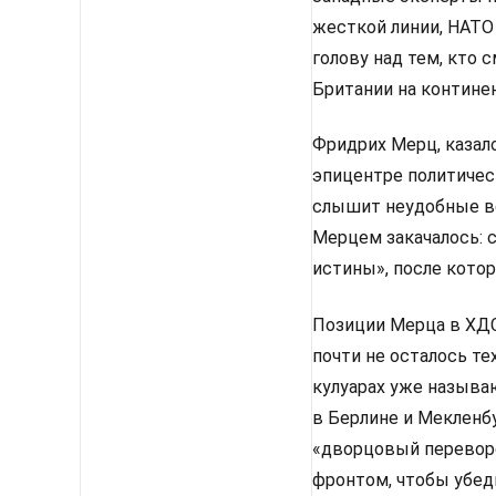
жесткой линии, НАТО
голову над тем, кто
Британии на континен
Фридрих Мерц, казало
эпицентре политическ
слышит неудобные во
Мерцем закачалось: 
истины», после котор
Позиции Мерца в ХДС 
почти не осталось те
кулуарах уже называ
в Берлине и Мекленбу
«дворцовый перевор
фронтом, чтобы убед