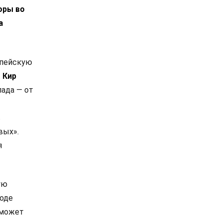
оры во
а
опейскую
.
Кир
ада — от
в
вых».
я
ую
роде
 может