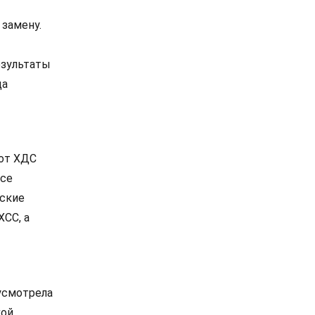
 замену.
езультаты
ца
 от ХДС
все
нские
ХСС, а
 усмотрела
кой