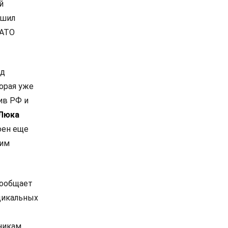
й
ешил
НАТО
од
орая уже
ив РФ и
Люка
оен еще
ким
сообщает
дикальных
никам