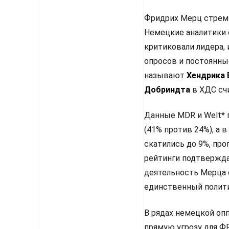
Фридрих Мерц стреми
Немецкие аналитики 
критиковали лидера, 
опросов и постоянны
называют
Хендрика
Добриндта
в ХДС сч
Данные MDR и Welt* 
(41% против 24%), а
скатились до 9%, про
рейтинги подтвержда
деятельность Мерца 
единственный полити
В рядах немецкой оп
прямую угрозу для Ф