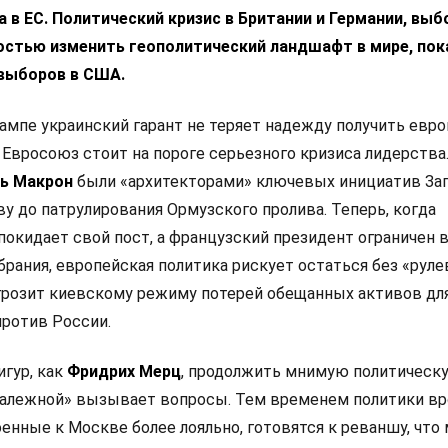
 в ЕС. Политический кризис в Британии и Германии, выб
остью изменить геополитический ландшафт в мире, пок
выборов в США.
ампе украинский гарант не теряет надежду получить евр
 Евросоюз стоит на пороге серьезного кризиса лидерства
ь Макрон
были «архитекторами» ключевых инициатив Зап
у до патрулирования Ормузского пролива. Теперь, когда
покидает свой пост, а французский президент ограничен 
рания, европейская политика рискует остаться без «руле
 грозит киевскому режиму потерей обещанных активов дл
ротив России.
игур, как
Фридрих Мерц
, продолжить мнимую политическ
залежной» вызывает вопросы. Тем временем политики в
оенные к Москве более лояльно, готовятся к реваншу, что