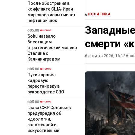
После обострения в
конфликте США-Иран
//
ПОЛИТИКА
мир снова испытывает
нефтяной шок
Западные
05.08
НОВОЕ
Sohu назвало
смерти «
блестящим
стратегический манёвр
Сталина с
6 августа 2026, 16:15
Анн
Калининградом
05.08
НОВОЕ
Путин провёл
кадровую
перестановку в
руководстве СВО
05.08
НОВОЕ
Глава СЖР Соловьёв
предупредил об
идеологии,
заложенной в
искусственный