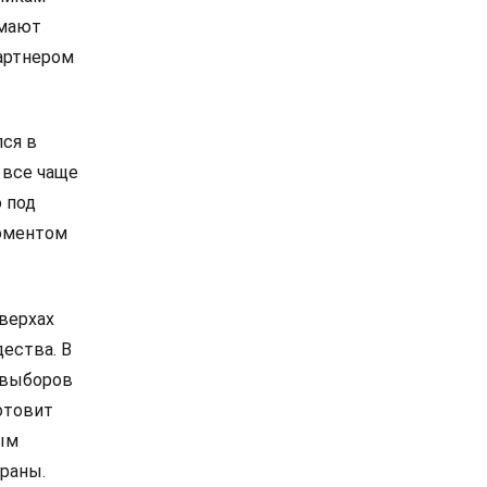
омают
артнером
лся в
 все чаще
 под
моментом
 верхах
дества. В
е выборов
отовит
ым
раны.