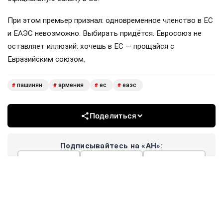
При этом премьер признал: одновременное членство в ЕС
и ЕАЭС невозможно. Выбирать придётся. Евросоюз не
оставляет иллюзий: хочешь в ЕС — прощайся с
Евразийским союзом.
пашинян
армения
ес
еаэс
#
#
#
#
Поделиться
Подписывайтесь на «АН»:
Дзен
ВКонтакте
МАХ
Показать еще