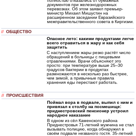
полностью отказались от бумажных
документов при железнодорожных
перевозках. Об этом заявил премьер-
министр Михаил Мишустин на
расширенном заседании Евразийского
межправительственного совета в Киргизии.
//
ОБЩЕСТВО
Опасное лето: какими продуктами легче
всего отравиться в жару и как себя
защитить
С наступлением жары резко растёт число
обращений в больницы с пищевыми
отравлениями. Врачи объясняют это
просто: при температуре выше 25–30
градусов бактерии в продуктах
размножаются в несколько раз быстрее,
чем зимой, а привычные правила
хранения еды перестают работать.
//
ПРОИСШЕСТВИЯ
Поймал вора в подвале, выпил с ним и
привязал к столбу на посмешище:
приднестровский пенсионер устроил
народное наказание
В одном из сёл Каменского района
Приднестровья 71-летний мужчина не стал
вызывать полицию, когда обнаружил в
своём подвале незваного гостя. 35-летний