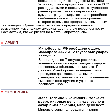
поэтапно отходит от поддержки бывшей
Украины, хотя и продолжает снабжать ВСУ
разведданными и поставлять закупленное
ранее оружие. Также американская
администрация скидывает на европейцев
снабжение киевского режима оружием,
которое стремится продавать всем новым
снабженцам. Однако часто возникают предположения о
возможном «сменщике» американцев на этом позорном посту.
Рассмотрим, кто же рвётся на место «миротворцев».
//
АРМИЯ
Минобороны РФ сообщило о двух
массированных и 12 групповых ударах
за неделю
В период с 1 по 7 августа российские
военные нанесли серию мощных ударов
по военным объектам противника. По
данным Минобороны, за неделю было
проведено два массированных и
двенадцать групповых атак с применением
высокоточного оружия и ударных
беспилотников.
//
ЭКОНОМИКА
Жара, топливо и конфликты толкают
вверх мировые цены на еду: зерно и
сахар бьют рекорды, мясо дешевеет
Мировые цены на продукты питания