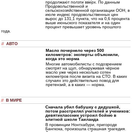
продолжают ползти вверх. По данным
Продовольственной и
сельскохозяйственной организации ООН, в
июле индекс продовольственных цен
вырос до 131,1 пункта, что на 0,6 процента
выше июньского показателя и на один
процент превышает уровень прошлого
года.
//
АВТО
Масло почернело через 500
километров: эксперты объяснили,
когда это норма
Многие автомобилисты с подозрением
смотрят на щуп, обнаруживая чёрное
масло уже через несколько сотен
километров после визита на СТО. В каких
случаях это действительно повод для
претензий, а в каких — норма.
//
В МИРЕ
Сначала убил бабушку с дедушкой,
потом расстрелял учителей и учеников:
девятиклассник устроил бойню в
элитной школе Таиланда
В провинции Нонтхабури, пригороде
Бангкока, произошла страшная трагедия.