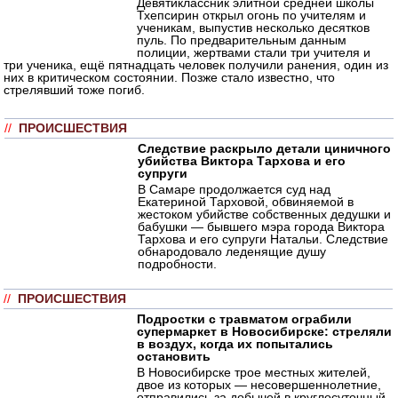
Девятиклассник элитной средней школы
Тхепсирин открыл огонь по учителям и
ученикам, выпустив несколько десятков
пуль. По предварительным данным
полиции, жертвами стали три учителя и
три ученика, ещё пятнадцать человек получили ранения, один из
них в критическом состоянии. Позже стало известно, что
стрелявший тоже погиб.
//
ПРОИСШЕСТВИЯ
Следствие раскрыло детали циничного
убийства Виктора Тархова и его
супруги
В Самаре продолжается суд над
Екатериной Тарховой, обвиняемой в
жестоком убийстве собственных дедушки и
бабушки — бывшего мэра города Виктора
Тархова и его супруги Натальи. Следствие
обнародовало леденящие душу
подробности.
//
ПРОИСШЕСТВИЯ
Подростки с травматом ограбили
супермаркет в Новосибирске: стреляли
в воздух, когда их попытались
остановить
В Новосибирске трое местных жителей,
двое из которых — несовершеннолетние,
отправились за добычей в круглосуточный