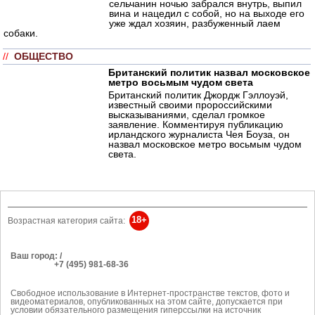
сельчанин ночью забрался внутрь, выпил
вина и нацедил с собой, но на выходе его
уже ждал хозяин, разбуженный лаем
собаки.
//
ОБЩЕСТВО
Британский политик назвал московское
метро восьмым чудом света
Британский политик Джордж Гэллоуэй,
известный своими пророссийскими
высказываниями, сделал громкое
заявление. Комментируя публикацию
ирландского журналиста Чея Боуза, он
назвал московское метро восьмым чудом
света.
18+
Возрастная категория сайта:
Ваш город: /
РЕКЛАМА
+7 (495) 981-68-36
Об издании
anonline@argumenti.ru
Свободное использование в Интернет-пространстве текстов, фото и
видеоматериалов, опубликованных на этом сайте, допускается при
условии обязательного размещения гиперссылки на источник