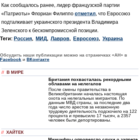
Как сообщалось ранее, лидер французской партии
«Патриоты» Флориан Филиппо
отметил
, что Евросоюз
подталкивает украинского президента Владимира
Зеленского к бескомпромиссной позиции.
Теги:
Россия
,
МИД
,
Лавров
,
Евросоюз
,
Украина
Обсудить наши публикации можно на страничках «АН» в
Facebook
и
ВКонтакте
//
В МИРЕ
Британия похвасталась рекордными
облавами на нелегалов
После смены правительства в
Великобритании началась настоящая
охота на нелегальных мигрантов. По
данным МВД страны, за последние два
года число арестов за незаконную
трудовую деятельность подскочило на 122
процента и превысило 17 тысяч, а 2357
человек были депортированы.
//
ХАЙТЕК
Минцифры опровергло слухи о запрете