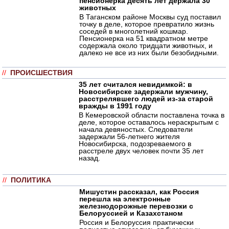
пенсионерка десять лет держала 30
животных
В Таганском районе Москвы суд поставил
точку в деле, которое превратило жизнь
соседей в многолетний кошмар.
Пенсионерка на 51 квадратном метре
содержала около тридцати животных, и
далеко не все из них были безобидными.
//
ПРОИСШЕСТВИЯ
35 лет считался невидимкой: в
Новосибирске задержали мужчину,
расстрелявшего людей из-за старой
вражды в 1991 году
В Кемеровской области поставлена точка в
деле, которое оставалось нераскрытым с
начала девяностых. Следователи
задержали 56-летнего жителя
Новосибирска, подозреваемого в
расстреле двух человек почти 35 лет
назад.
//
ПОЛИТИКА
Мишустин рассказал, как Россия
перешла на электронные
железнодорожные перевозки с
Белоруссией и Казахстаном
Россия и Белоруссия практически