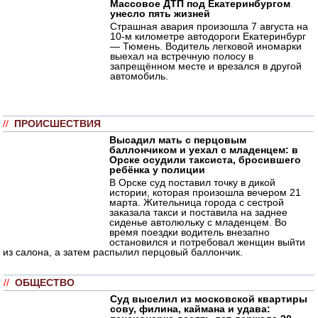
Массовое ДТП под Екатеринбургом
унесло пять жизней
Страшная авария произошла 7 августа на
10-м километре автодороги Екатеринбург
— Тюмень. Водитель легковой иномарки
выехал на встречную полосу в
запрещённом месте и врезался в другой
автомобиль.
//
ПРОИСШЕСТВИЯ
Высадил мать с перцовым
баллончиком и уехал с младенцем: в
Орске осудили таксиста, бросившего
ребёнка у полиции
В Орске суд поставил точку в дикой
истории, которая произошла вечером 21
марта. Жительница города с сестрой
заказала такси и поставила на заднее
сиденье автолюльку с младенцем. Во
время поездки водитель внезапно
остановился и потребовал женщин выйти
из салона, а затем распылил перцовый баллончик.
//
ОБЩЕСТВО
Суд выселил из московской квартиры
сову, филина, каймана и удава: