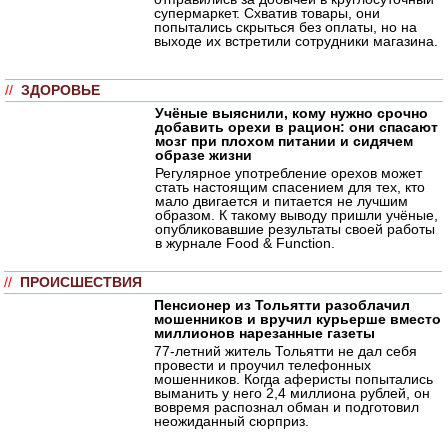
супермаркет. Схватив товары, они
попытались скрыться без оплаты, но на
выходе их встретили сотрудники магазина.
//
ЗДОРОВЬЕ
Учёные выяснили, кому нужно срочно
добавить орехи в рацион: они спасают
мозг при плохом питании и сидячем
образе жизни
Регулярное употребление орехов может
стать настоящим спасением для тех, кто
мало двигается и питается не лучшим
образом. К такому выводу пришли учёные,
опубликовавшие результаты своей работы
в журнале Food & Function.
//
ПРОИСШЕСТВИЯ
Пенсионер из Тольятти разоблачил
мошенников и вручил курьерше вместо
миллионов нарезанные газеты
77-летний житель Тольятти не дал себя
провести и проучил телефонных
мошенников. Когда аферисты попытались
выманить у него 2,4 миллиона рублей, он
вовремя распознал обман и подготовил
неожиданный сюрприз.