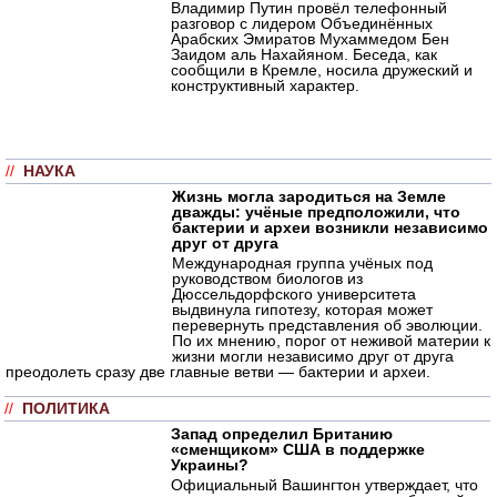
Владимир Путин провёл телефонный
разговор с лидером Объединённых
Арабских Эмиратов Мухаммедом Бен
Заидом аль Нахайяном. Беседа, как
сообщили в Кремле, носила дружеский и
конструктивный характер.
//
НАУКА
Жизнь могла зародиться на Земле
дважды: учёные предположили, что
бактерии и археи возникли независимо
друг от друга
Международная группа учёных под
руководством биологов из
Дюссельдорфского университета
выдвинула гипотезу, которая может
перевернуть представления об эволюции.
По их мнению, порог от неживой материи к
жизни могли независимо друг от друга
преодолеть сразу две главные ветви — бактерии и археи.
//
ПОЛИТИКА
Запад определил Британию
«сменщиком» США в поддержке
Украины?
Официальный Вашингтон утверждает, что