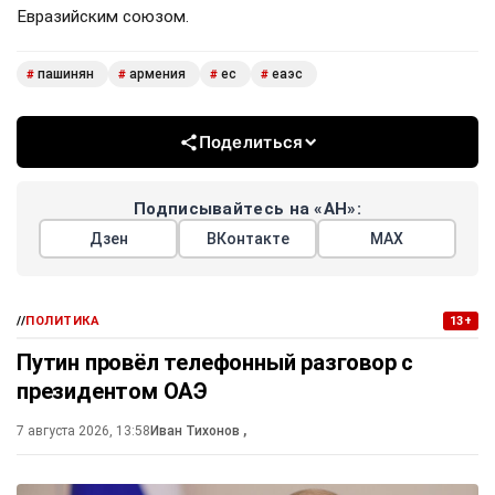
Евразийским союзом.
пашинян
армения
ес
еаэс
#
#
#
#
Поделиться
Подписывайтесь на «АН»:
Дзен
ВКонтакте
МАХ
//
ПОЛИТИКА
13+
Путин провёл телефонный разговор с
президентом ОАЭ
7 августа 2026, 13:58
Иван Тихонов
,