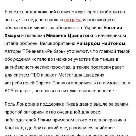
В свете предположений о смене кураторов, любопытно
знать, что недавно прошла
встреча
исполняющего
обязанности министра обороны т.н. Украины
Евгения
Хмары
и главкома
Михаила Драпатого
с начальником
штаба обороны Великобритании
Ричардом Найтоном
.
Авторы ТГ-канала «Рыбарь» уточняют, что главной темой
обсуждения «стало возможное участие британцев в
антибаллистических проектах, а также поставки ракет
для систем ПВО и ракет Meteor для шведских
истребителей Gripen». Сразу оговоримся, что самолётов у
ВСУ ещё нет, но планы на них уже наполеоновские.
Роль Лондона в поддержке Киева давно вышла за рамки
простой риторики, став очевидной для всех
наблюдателей. Ярким примером этого стала операция в
Крынках, где британский след проявился наиболее
отчетливо. Более того, Британия фактически превратила