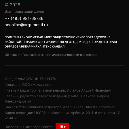
© 2026
Все права защищены
+7 (495) 981-68-36
anonline@argumenti.ru
ПОЛИТИКА
ЭКОНОМИКА
В МИРЕ
ОБЩЕСТВО
ШОУБИЗ
СПОРТ
ЗДОРОВЬЕ
ЛАЙФСТАЙЛ
ТУРИЗМ
КУЛЬТУРА
ПРАВОВЕД
ГОРОД М
САД-ОГОРОД
ИСТОРИЯ
ОБРАЗОВАНИЕ
АРМИЯ
ХАЙТЕК
СКАНДАЛ
Об издании
Главная
Все новости
Авторы
Новости партнеров
Учредитель: ООО «ИЦТ и ИЭТ»
Издатель: ООО «Медианет»
Главный редактор печатной версии: Угланов Андрей Иванович
Главный редактор сетевого издания (сайта): Вавилов Андрей
Александрович
Заместитель главного редактора: Аверьянова Олеся Сергеевна
Адрес редакции: 119002, г. Москва, ул. Арбат, д. 29, 1-й этаж, пом. IV,
комн. 2
18+
Возрастная категория сайта: