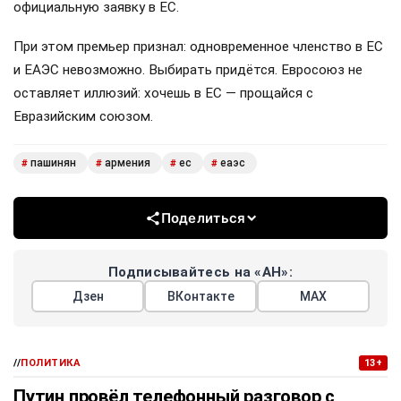
официальную заявку в ЕС.
При этом премьер признал: одновременное членство в ЕС
и ЕАЭС невозможно. Выбирать придётся. Евросоюз не
оставляет иллюзий: хочешь в ЕС — прощайся с
Евразийским союзом.
пашинян
армения
ес
еаэс
#
#
#
#
Поделиться
Подписывайтесь на «АН»:
Дзен
ВКонтакте
МАХ
//
ПОЛИТИКА
13+
Путин провёл телефонный разговор с