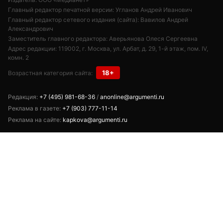
Главный редактор печатной версии: Угланов Андрей Иванович
Главный редактор сетевого издания (сайта): Вавилов Андрей
Александрович
Заместитель главного редактора: Аверьянова Олеся Сергеевна
Адрес редакции: 119002, г. Москва, ул. Арбат, д. 29, 1-й этаж, пом. IV,
комн. 2
18+
Возрастная категория сайта:
Редакция:
+7 (495) 981-68-36
/
anonline@argumenti.ru
Реклама в газете:
+7 (903) 777-11-14
Реклама на сайте:
kapkova@argumenti.ru
Свободное использование текстов, фото и видеоматериалов допускается
при условии обязательной гиперссылки на www.argumenti.ru.
Использование в печатных СМИ — только с письменного разрешения.
Сетевое издание «Аргументы недели». Реестровая запись ЭЛ № ФС77-
85253 от 10.05.2023.