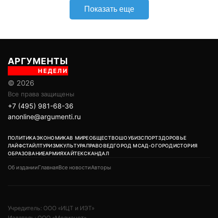
Показать еще
АРГУМЕНТЫ
НЕДЕЛИ
© 2026
Все права защищены
+7 (495) 981-68-36
anonline@argumenti.ru
ПОЛИТИКА
ЭКОНОМИКА
В МИРЕ
ОБЩЕСТВО
ШОУБИЗ
СПОРТ
ЗДОРОВЬЕ
ЛАЙФСТАЙЛ
ТУРИЗМ
КУЛЬТУРА
ПРАВОВЕД
ГОРОД М
САД-ОГОРОД
ИСТОРИЯ
ОБРАЗОВАНИЕ
АРМИЯ
ХАЙТЕК
СКАНДАЛ
Об издании
Главная
Все новости
Авторы
Учредитель: ООО «ИЦТ и ИЭТ»
Издатель: ООО «Медианет»