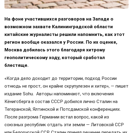
На фоне участившихся разговоров на Западе о
возможном захвате Калининградской области
китайские журналисты решили напомнить, как этот
регион вообще оказался у России. По их оценке,
Москва добилась этого благодаря хитрому
геополитическому ходу, который сработал
блестяще.
«Когда дело доходит до территории, подход России
отнюдь не прост, он крайне скрупулезен и хитер», — пишет
издание Sohu. Авторы напоминают, что включения
Кёнигсберга в состав СССР добился лично Сталин на
Тегеранской, Ялтинской и Потсдамской конференциях.
После разгрома Германии встал вопрос, какой из
союзных республик отдать эти земли — Литовской ССР
или Белорусской ССР. Сталин принял решение передать их