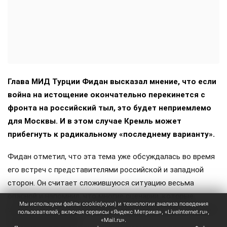
Глава МИД Турции Фидан высказал мнение, что если
война на истощение окончательно перекинется с
фронта на российский тыл, это будет неприемлемо
для Москвы. И в этом случае Кремль может
прибегнуть к радикальному «последнему варианту».
Фидан отметил, что эта тема уже обсуждалась во время
его встреч с представителями российской и западной
сторон. Он считает сложившуюся ситуацию весьма
опасной и напомнил, что многие сценарии, которые
Мы используем файлы cookie(куки) и технологии анализа поведения
раньше считались абсолютно невозможными, в итоге всё
пользователей, включая сервисы «Яндекс Метрика», «LiveInternet.ru»,
«Mail.ru».
же реализовывались.