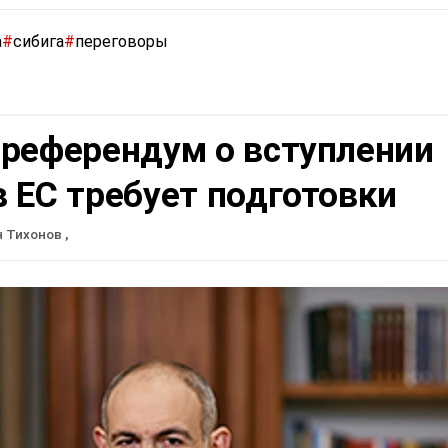
а
#
сибига
#
переговоры
 референдум о вступлении
 ЕС требует подготовки
н Тихонов
,