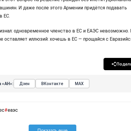
Пашинян. И даже после этого Армении придётся подавать
в ЕС.
изнал: одновременное членство в ЕС и ЕАЭС невозможно.
не оставляет иллюзий: хочешь в ЕС — прощайся с Евразий
Подел
 «АН»:
Дзен
ВКонтакте
МАХ
ес
#
еаэс
Показать еще