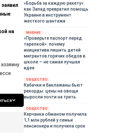
«Борьба за каждую ракету»:
 заявил
как Запад превратил помощь
нные
Украине в инструмент
жесткого шантажа
кой на
МНЕНИЕ
«Проверьте паспорт перед
тарелкой»: почему
инициатива лишить детей
мигрантов горячих обедов в
школе — не самая лучшая
о хозяину
идея
цессе
ОБЩЕСТВО
Кабачки и баклажаны бьют
рекорды: цены на овощи
выросли почти на треть
иться
ОБЩЕСТВО
Керчанка обманом получила
1,1 млн рублей у семьи
пенсионера и получила срок