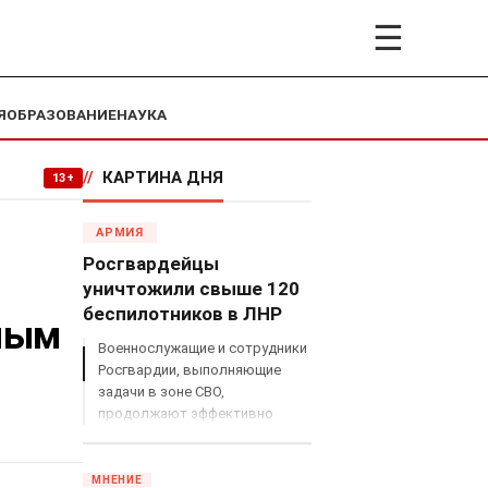
☰
Я
ОБРАЗОВАНИЕ
НАУКА
//
КАРТИНА ДНЯ
13+
АРМИЯ
Росгвардейцы
уничтожили свыше 120
беспилотников в ЛНР
упым
Военнослужащие и сотрудники
Росгвардии, выполняющие
задачи в зоне СВО,
продолжают эффективно
противодействовать угрозам
с воздуха.
МНЕНИЕ