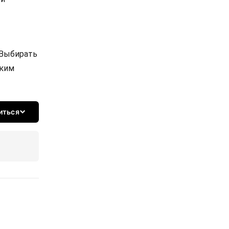
 Выбирать
ским
иться