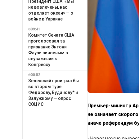
Президент США: «Мы
не вовлечены, нас
отделяет океан» — о
войне в Украине
09:41
Комитет Сената США
проголосовал за
признание Энтони
Фаучи виновным в
неуважении к
Конгрессу
00:52
Зеленский проиграл бы
во втором туре
Федорову, Буданову* и
Залужному — опрос
СОЦИС
Премьер-министр Арм
не означает скорого
иначе референдум б
«Невозможно вывести