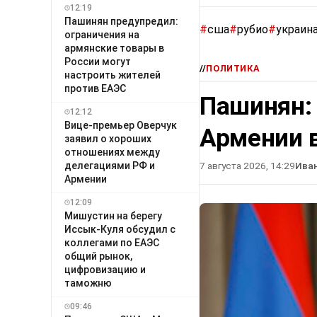
12:19
Пашинян предупредил:
#
сша
#
рубио
#
украин
ограничения на
армянские товары в
России могут
//
ПОЛИТИКА
настроить жителей
против ЕАЭС
Пашинян:
12:12
Вице-премьер Оверчук
Армении в
заявил о хороших
отношениях между
делегациями РФ и
7 августа 2026, 14:29
Ива
Армении
12:09
Мишустин на берегу
Иссык-Куля обсудил с
коллегами по ЕАЭС
общий рынок,
цифровизацию и
таможню
09:46