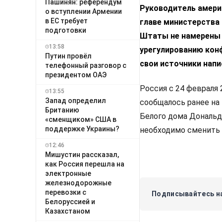
Пашинян: референдум
Руководитель амери
о вступлении Армении
в ЕС требует
главе министерства
подготовки
Штаты не намерены 
13:58
урегулированию кон
Путин провёл
свои источники напис
телефонный разговор с
президентом ОАЭ
Россия с 24 февраля
13:55
Запад определил
сообщалось ранее на
Британию
Белого дома Дональд
«сменщиком» США в
поддержке Украины?
необходимо сменить 
12:46
Мишустин рассказал,
как Россия перешла на
электронные
железнодорожные
перевозки с
Подписывайтесь на
Белоруссией и
Казахстаном