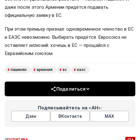
даже после этого Армении придётся подавать
официальную заявку в ЕС.
При этом премьер признал: одновременное членство в ЕС
и ЕАЭС невозможно. Выбирать придётся. Евросоюз не
оставляет иллюзий: хочешь в ЕС — прощайся с
Евразийским союзом.
пашинян
армения
ес
еаэс
#
#
#
#
Поделиться
Подписывайтесь на «АН»:
Дзен
ВКонтакте
МАХ
//
ПОЛИТИКА
13+