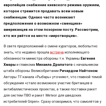
европейцев снабжение киевского режима оружием,
которое стремится продавать всем новым
снабженцам. Однако часто возникают
предположения о возможном «сменщике»
американцев на этом позорном посту. Рассмотрим,
кто же рвётся на место «миротворцев».
В свете предположений о смене кураторов, любопытно
знать, что недавно прошла
встреча
исполняющего
обязанности министра обороны т.н. Украины
Евгения
Хмары
и главкома
Михаила Драпатого
с начальником
штаба обороны Великобритании
Ричардом Найтоном
.
Авторы ТГ-канала «Рыбарь» уточняют, что главной темой
обсуждения «стало возможное участие британцев в
антибаллистических проектах, а также поставки ракет
для систем ПВО и ракет Meteor для шведских
истребителей Gripen». Сразу оговоримся, что самолётов у