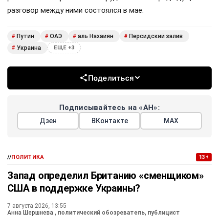
разговор между ними состоялся в мае.
Путин
ОАЭ
аль Нахайян
Персидский залив
#
#
#
#
Украина
#
ЕЩЕ +3
Поделиться
Подписывайтесь на «АН»:
Дзен
ВКонтакте
МАХ
//
ПОЛИТИКА
13+
Запад определил Британию «сменщиком»
США в поддержке Украины?
7 августа 2026, 13:55
Анна Шершнева
, политический обозреватель, публицист